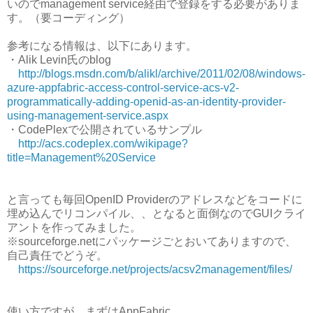
いのでmanagement service経由で登録をする必要がありま
す。（要コーディング）
参考になる情報は、以下にあります。
・Alik Levin氏のblog
http://blogs.msdn.com/b/alikl/archive/2011/02/08/windows-
azure-appfabric-access-control-service-acs-v2-
programmatically-adding-openid-as-an-identity-provider-
using-management-service.aspx
・CodePlexで公開されているサンプル
http://acs.codeplex.com/wikipage?
title=Management%20Service
と言っても毎回OpenID Providerのアドレスなどをコードに
埋め込んでリコンパイル、、となると面倒なのでGUIクライ
アントを作ってみました。
※sourceforge.netにパッケージごとおいてありますので、
自己責任でどうぞ。
https://sourceforge.net/projects/acsv2management/files/
使い方ですが、まずはAppFabric