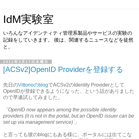
IdM実験室
いろんなアイデンティティ管理系製品やサービスの実験の
記録をしていきます。 後は、関連するニュースなどを徒然
と。
2011年3月17日木曜日
[ACSv2]OpenID Providerを登録する
先日の
Vittorioのblog
でACSv2のIdentity Providerとして
OpenIDが登録できるようになった、という話がありました
ので早速試してみました。
「OpenID now appears among the possible identity
providers (it is not in the portal, but an OpenID issuer can be
set up via management service) 」
と言っても彼のblogにもある様に、ポータルには出てこな