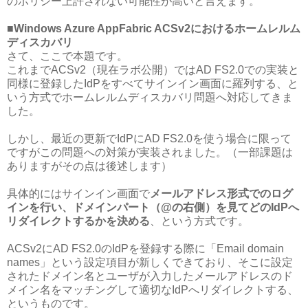
のポリシー上許されない可能性が高いと言えます。
■Windows Azure AppFabric ACSv2におけるホームレルム
ディスカバリ
さて、ここで本題です。
これまでACSv2（現在ラボ公開）ではAD FS2.0での実装と
同様に登録したIdPをすべてサインイン画面に羅列する、と
いう方式でホームレルムディスカバリ問題へ対応してきま
した。
しかし、最近の更新でIdPにAD FS2.0を使う場合に限って
ですがこの問題への対策が実装されました。（一部課題は
ありますがその点は後述します）
具体的にはサインイン画面で
メールアドレス形式でのログ
インを行い、ドメインパート（@の右側）を見てどのIdPへ
リダイレクトするかを決める
、という方式です。
ACSv2にAD FS2.0のIdPを登録する際に「Email domain
names」という設定項目が新しくできており、そこに設定
されたドメイン名とユーザが入力したメールアドレスのド
メイン名をマッチングして適切なIdPへリダイレクトする、
というものです。