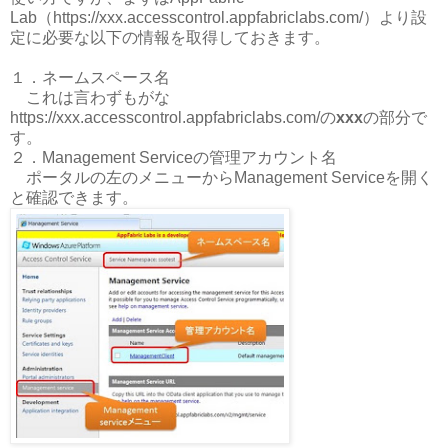
Lab（https://xxx.accesscontrol.appfabriclabs.com/）より設
定に必要な以下の情報を取得しておきます。
１．ネームスペース名
これは言わずもがな
https://xxx.accesscontrol.appfabriclabs.com/の
xxx
の部分で
す。
２．Management Serviceの管理アカウント名
ポータルの左のメニューからManagement Serviceを開く
と確認できます。