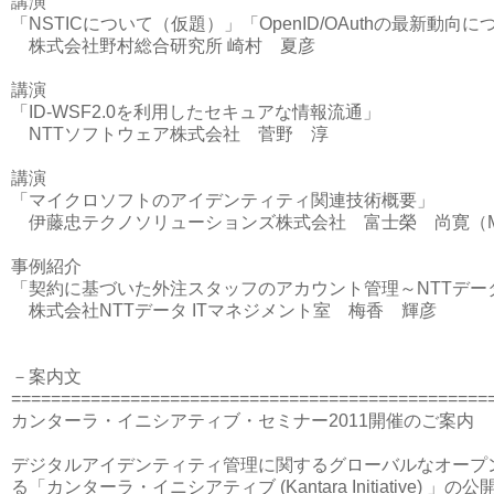
講演
「NSTICについて（仮題）」「OpenID/OAuthの最新動向
株式会社野村総合研究所 崎村 夏彦
講演
「ID-WSF2.0を利用したセキュアな情報流通」
NTTソフトウェア株式会社 菅野 淳
講演
「マイクロソフトのアイデンティティ関連技術概要」
伊藤忠テクノソリューションズ株式会社 富士榮 尚寛（MS
事例紹介
「契約に基づいた外注スタッフのアカウント管理～NTTデー
株式会社NTTデータ ITマネジメント室 梅香 輝彦
－案内文
================================================
カンターラ・イニシアティブ・セミナー2011開催のご案内
デジタルアイデンティティ管理に関するグローバルなオープ
る「カンターラ・イニシアティブ (Kantara Initiative) 」