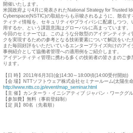
開催いたします。
米国政府より4月に発表されたNational Strategy for Trusted Ident
Cyberspace(NSTIC)の取組からも示唆されるように、散
ティティ情報を、セキュリティやプライバシに配慮しつつ、
用するか、という課題意識はグローバルに高まっています。
今回のセミナーでは、このような分散型のアイデンティティ
クを実現するための参考となる技術要素について解説をいた
また毎回好評をいただいているエンタープライズ向けのアイ
事例紹介として協働者管理への適用例をご紹介します。
アイデンティティ管理に携わる多くの技術者の皆さまのご参
ります。
【日 時】2011年6月3日(金)14:30～18:00頃(14:00受付開始)
【会 場】NTTソフトウェア株式会社セミナールーム(太陽生命
http://www.ntts.co.jp/event/map_seminar.html
【主 催】カンターラ・イニシアティブ ジャパン・ワークグ
【参加費】無料（事前登録制）
【定 員】80名（先着順）