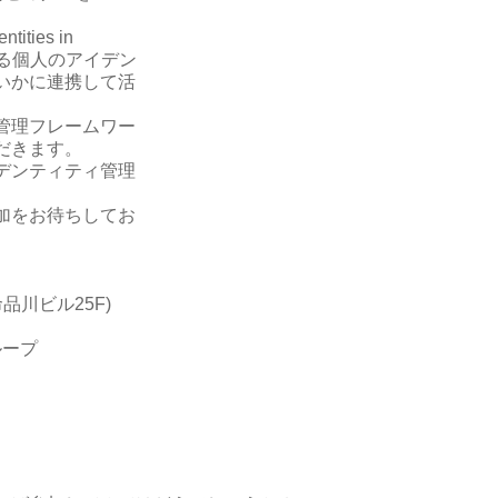
ities in
在する個人のアイデン
いかに連携して活
管理フレームワー
だきます。
デンティティ管理
加をお待ちしてお
品川ビル25F)
ループ