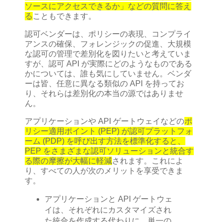
ソースにアクセスできるか」などの質問に答え
る
こともできます。
認可ベンダーは、ポリシーの表現、コンプライ
アンスの確保、フォレンジックの促進、大規模
な認可の管理で差別化を図りたいと考えていま
すが、認可 API が実際にどのようなものである
かについては、誰も気にしていません。ベンダ
ーは皆、任意に異なる類似の API を持ってお
り、それらは差別化の本当の源ではありませ
ん。
アプリケーションや API ゲートウェイなどの
ポ
リシー適用ポイント (PEP) が認可プラットフォ
ーム (PDP) を呼び出す方法を標準化すると、
PEP をさまざまな認可ソリューションと統合す
る際の摩擦が大幅に軽減
されます。これによ
り、すべての人が次のメリットを享受できま
す。
アプリケーションと API ゲートウェ
イは、それぞれにカスタマイズされ
た統合を作成する代わりに、単一の