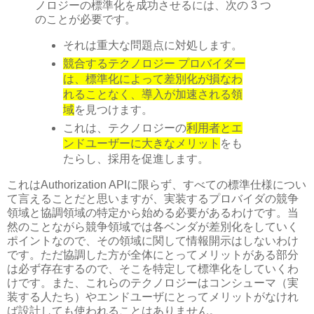
ノロジーの標準化を成功させるには、次の 3 つ
のことが必要です。
それは重大な問題点に対処します。
競合するテクノロジー プロバイダー
は、標準化によって差別化が損なわ
れることなく、導入が加速される領
域
を見つけます。
これは、テクノロジーの
利用者とエ
ンドユーザーに大きなメリット
をも
たらし、採用を促進します。
これはAuthorization APIに限らず、すべての標準仕様につい
て言えることだと思いますが、実装するプロバイダの競争
領域と協調領域の特定から始める必要があるわけです。当
然のことながら競争領域では各ベンダが差別化をしていく
ポイントなので、その領域に関して情報開示はしないわけ
です。ただ協調した方が全体にとってメリットがある部分
は必ず存在するので、そこを特定して標準化をしていくわ
けです。また、これらのテクノロジーはコンシューマ（実
装する人たち）やエンドユーザにとってメリットがなけれ
ば設計しても使われることはありません。