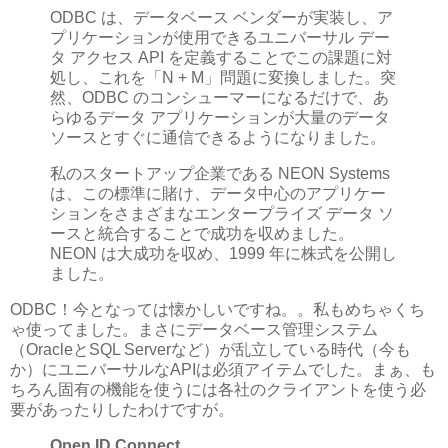
ODBC は、データベース ベンダーが実装し、ア
プリケーションが使用できるユニバーサル デー
タ アクセス API を定義することでこの課題に対
処し、これを「N + M」問題に変換しました。突
然、ODBC のコンシューマーになるだけで、あ
らゆるデータ アプリケーションが大量のデータ
ソースとすぐに通信できるようになりました。
私のスタートアップ企業である NEON Systems
は、この標準に賭け、データ中心のアプリケー
ションをさまざまなエンタープライズ データ ソ
ースと統合することで成功を収めました。
NEON は大成功を収め、1999 年に株式を公開し
ました。
ODBC！今となっては懐かしいですね。。私もめちゃくち
ゃ使ってました。まさにデータベース管理システム
（OracleとSQL Serverなど）が乱立している時代（今も
か）にユニバーサルなAPIは必須アイテムでした。まぁ、も
ちろん固有の機能を使うには各社のクライアントを使う必
要があったりしたわけですが。
Open ID Connect