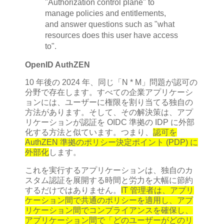
"Authorization control plane" to
manage policies and entitlements,
and answer questions such as "what
resources does this user have access
to".
OpenID AuthZEN
10 年後の 2024 年、同じ「N * M」問題が認可の
分野で存在します。すべての企業アプリケーシ
ョンには、ユーザーに権限を割り当てる独自の
方法があります。そして、その解決策は、アプ
リケーションが認証を OIDC 準拠の IDP に外部
化する方法と似ています。つまり、
認可を
AuthZEN 準拠のポリシー決定ポイント (PDP) に
外部化
します。
これを実行するアプリケーションは、独自のカ
スタム認証を展開する時間と労力を大幅に節約
するだけではありません。
IT 管理者は、アプリ
ケーション間で共通のポリシーを適用し、アプ
リケーション間でコンプライアンスを確保し、
アプリケーション間で「どのユーザーがどのリ