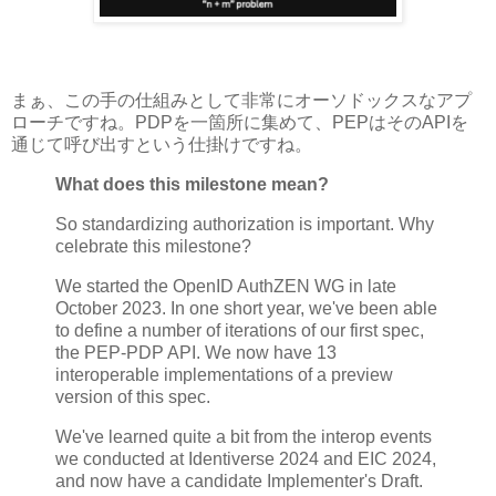
まぁ、この手の仕組みとして非常にオーソドックスなアプ
ローチですね。PDPを一箇所に集めて、PEPはそのAPIを
通じて呼び出すという仕掛けですね。
What does this milestone mean?
So standardizing authorization is important. Why
celebrate this milestone?
We started the OpenID AuthZEN WG in late
October 2023. In one short year, we've been able
to define a number of iterations of our first spec,
the PEP-PDP API. We now have 13
interoperable implementations of a preview
version of this spec.
We've learned quite a bit from the interop events
we conducted at Identiverse 2024 and EIC 2024,
and now have a candidate Implementer's Draft.