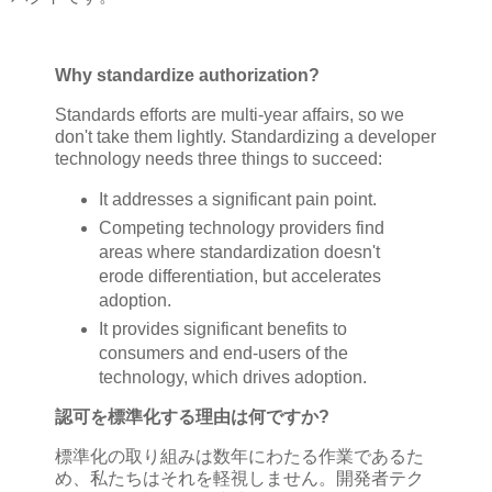
Why standardize authorization?
Standards efforts are multi-year affairs, so we
don't take them lightly. Standardizing a developer
technology needs three things to succeed:
It addresses a significant pain point.
Competing technology providers find
areas where standardization doesn't
erode differentiation, but accelerates
adoption.
It provides significant benefits to
consumers and end-users of the
technology, which drives adoption.
認可を標準化する理由は何ですか?
標準化の取り組みは数年にわたる作業であるた
め、私たちはそれを軽視しません。開発者テク