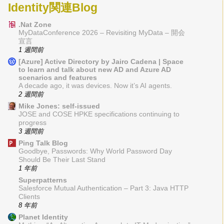
Identity関連Blog
.Nat Zone
MyDataConference 2026 – Revisiting MyData – 開会
宣言
1 週間前
[Azure] Active Directory by Jairo Cadena | Space
to learn and talk about new AD and Azure AD
scenarios and features
A decade ago, it was devices. Now it’s AI agents.
2 週間前
Mike Jones: self-issued
JOSE and COSE HPKE specifications continuing to
progress
3 週間前
Ping Talk Blog
Goodbye, Passwords: Why World Password Day
Should Be Their Last Stand
1 年前
Superpatterns
Salesforce Mutual Authentication – Part 3: Java HTTP
Clients
8 年前
Planet Identity