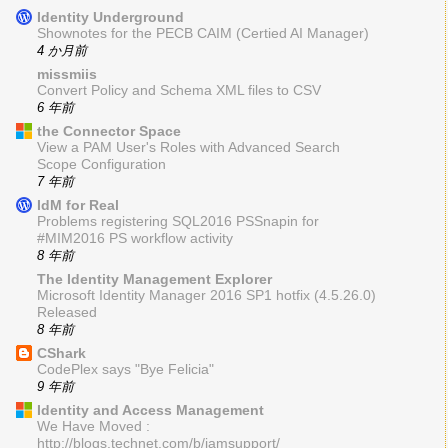
Identity Underground
Shownotes for the PECB CAIM (Certied AI Manager)
4 か月前
missmiis
Convert Policy and Schema XML files to CSV
6 年前
the Connector Space
View a PAM User's Roles with Advanced Search
Scope Configuration
7 年前
IdM for Real
Problems registering SQL2016 PSSnapin for
#MIM2016 PS workflow activity
8 年前
The Identity Management Explorer
Microsoft Identity Manager 2016 SP1 hotfix (4.5.26.0)
Released
8 年前
CShark
CodePlex says "Bye Felicia"
9 年前
Identity and Access Management
We Have Moved :
http://blogs.technet.com/b/iamsupport/