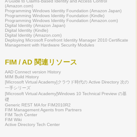
A Guide to Claims-Based Identity and Access Control
(Amazon.com)
Programming Windows Identity Foundation (Amazon Japan)
Programming Windows Identity Foundation (Kindle)
Programming Windows Identity Foundation (Amazon.com)
Digital Identity (Amazon Japan)
Digital Identity (Kindle)
Digital Identity (Amazon.com)
Deploying Microsoft Forefront Identity Manager 2010 Certificate
Management with Hardware Security Modules
FIM / AD 関連リソース
AAD Connect version History
MIM Build History
[Microsoft Virtual Academy]クラウド時代の Active Directory 次の
一手シリーズ
[Microsoft Virtual Academy]Windows 10 Technical Preview の基
礎
Generic REST MA for FIM2010R2
FIM Management Agents from Partners
FIM Tech Center
FIM Wiki
Active Directory Tech Center