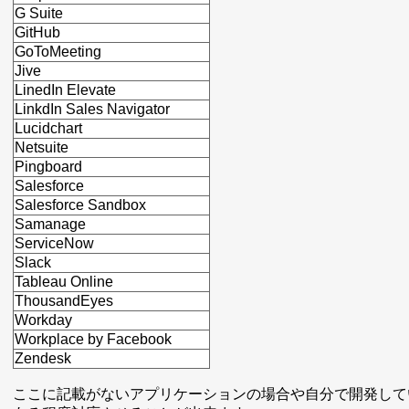
G Suite
GitHub
GoToMeeting
Jive
LinedIn Elevate
LinkdIn Sales Navigator
Lucidchart
Netsuite
Pingboard
Salesforce
Salesforce Sandbox
Samanage
ServiceNow
Slack
Tableau Online
ThousandEyes
Workday
Workplace by Facebook
Zendesk
ここに記載がないアプリケーションの場合や自分で開発してい