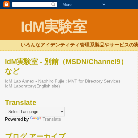
IdM実験室
いろんなアイデンティティ管理系製品やサービスの実
IdM実験室 - 別館（MSDN/Channel9）
など
IdM Lab Annex - Naohiro Fujie : MVP for Directory Services
IdM Laboratory(English site)
Translate
Powered by
Translate
ブログ アーカイブ