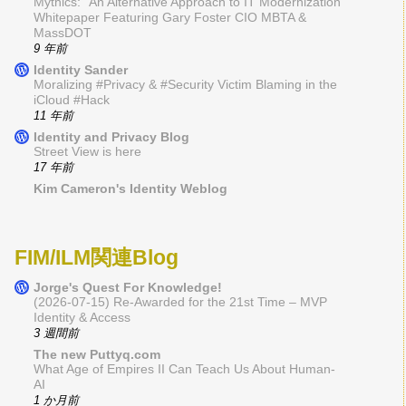
Mythics: “An Alternative Approach to IT Modernization”
Whitepaper Featuring Gary Foster CIO MBTA &
MassDOT
9 年前
Identity Sander
Moralizing #Privacy & #Security Victim Blaming in the
iCloud #Hack
11 年前
Identity and Privacy Blog
Street View is here
17 年前
Kim Cameron's Identity Weblog
FIM/ILM関連Blog
Jorge's Quest For Knowledge!
(2026-07-15) Re-Awarded for the 21st Time – MVP
Identity & Access
3 週間前
The new Puttyq.com
What Age of Empires II Can Teach Us About Human-
AI
1 か月前