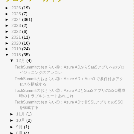
►
2026
(19)
►
2025
(7)
►
2024
(361)
►
2023
(2)
►
2022
(6)
►
2021
(11)
►
2020
(10)
►
2019
(24)
▼
2018
(35)
▼
12月
(4)
TechSummitのおさらい④：Azure ADからSaaSアプリへのプロ
ビジョニングのアレコレ
TechSummitのおさらい③：Azure AD + Auth0 で条件付きアク
セスを構成する
TechSummitのおさらい②：Azure ADとSaaSアプリのSSO構成
時のトラブルシュートあれこれ
TechSummitのおさらい①：Azure ADで非SSLアプリとのSSO
を構成する
►
11月
(1)
►
10月
(2)
►
9月
(1)
►
8月
(4)