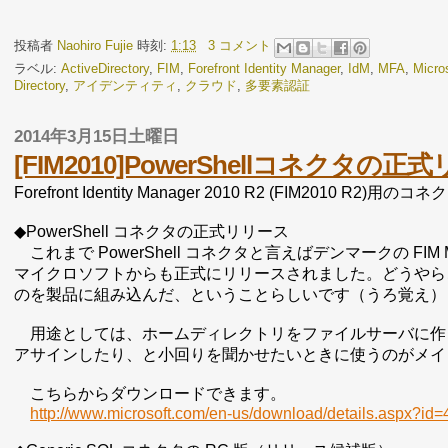
投稿者
Naohiro Fujie
時刻:
1:13
3 コメント
ラベル:
ActiveDirectory
,
FIM
,
Forefront Identity Manager
,
IdM
,
MFA
,
Micro
Directory
,
アイデンティティ
,
クラウド
,
多要素認証
2014年3月15日土曜日
[FIM2010]PowerShellコネクタの
Forefront Identity Manager 2010 R2 (FIM2010 
◆PowerShell コネクタの正式リリース
これまで PowerShell コネクタと言えばデンマークの FIM 
マイクロソフトからも正式にリリースされました。どうやらこれまで MCS(
のを製品に組み込んだ、ということらしいです（うろ覚え）
用途としては、ホームディレクトリをファイルサーバに作ったり
アサインしたり、と小回りを聞かせたいときに使うのがメイ
こちらからダウンロードできます。
http://www.microsoft.com/en-us/download/details.aspx?id