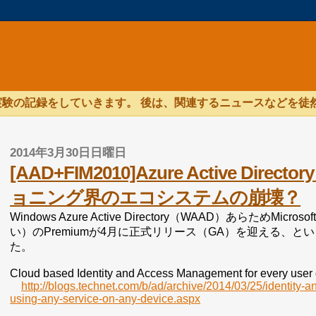
験の記録をしていきます。 後は、関連するニュースなどを徒
2014年3月30日日曜日
[AAD+FIM2010]Azure Active Di
ョニング界のエコシステムの崩壊？
Windows Azure Active Directory（WAAD）あらためMicro
い）のPremiumが4月に正式リリース（GA）を迎える、ということが
た。
Cloud based Identity and Access Management for every user 
http://blogs.technet.com/b/ad/archive/2014/03/25/identity
using-any-service-on-any-device.aspx