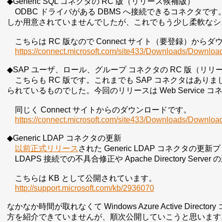
◆Generic SQL コネクタの RC 版（リリース候補版）
ODBC ドライバがある DBMS へ接続できるコネクタです。こ
しか用意されていませんでしたが、これでもう少し柔軟なシ
こちらは RC 版なので Connect サイト（要登録）から
https://connect.microsoft.com/site433/Downloads/Downl
◆SAP ユーザ、ロール、グループ コネクタの RC 版（リリ
こちらも RC 版です。これまでも SAP コネクタはありました
られているものでした。今回のリリースは Web Servic
同じく Connect サイトからのダウンロードです。
https://connect.microsoft.com/site433/Downloads/Downl
◆Generic LDAP コネクタの更新
以前正式リリース
された Generic LDAP コネクタ
LDAPS 接続での不具合修正や Apache Directory Se
こちらは KB として公開されています。
http://support.microsoft.com/kb/2936070
なかなか時間が取れなくて Windows Azure Active Direc
方を紹介できていませんが、順次公開していこうと思います