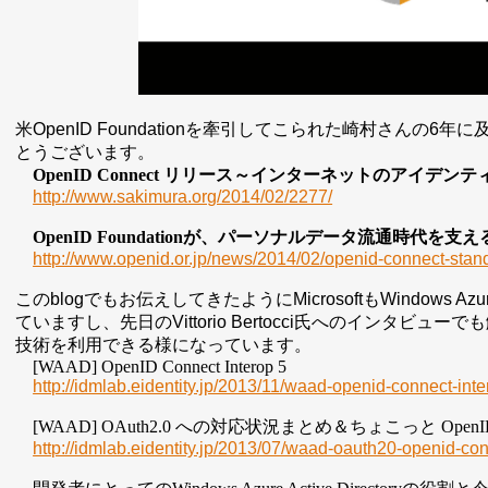
米OpenID Foundationを牽引してこられた崎村さん
とうございます。
OpenID Connect
リリース～インターネットのアイデンテ
http://www.sakimura.org/2014/02/2277/
OpenID Foundation
が、パーソナルデータ流通時代を支え
http://www.openid.or.jp/news/2014/02/openid-connect-stan
このblogでもお伝えしてきたようにMicrosoftもWindows Azure Ac
ていますし、先日のVittorio Bertocci氏へのインタビューでも触れた
技術を利用できる様になっています。
[WAAD] OpenID Connect Interop 5
http://idmlab.eidentity.jp/2013/11/waad-openid-connect-inte
[WAAD] OAuth2.0
への対応状況まとめ＆ちょこっと
OpenI
http://idmlab.eidentity.jp/2013/07/waad-oauth20-openid-co