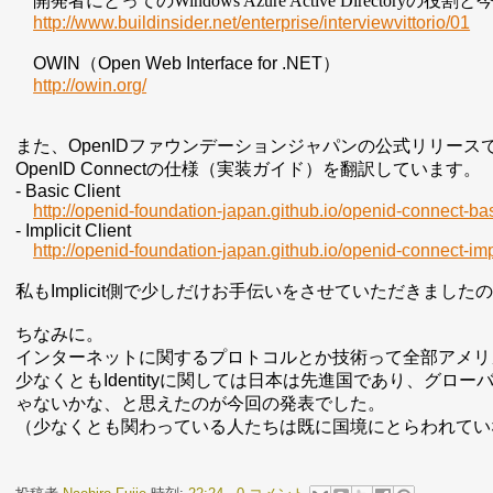
開発者にとっての
Windows Azure Active Directory
の役割と
http://www.buildinsider.net/enterprise/interviewvittorio/01
OWIN（Open Web Interface for .NET）
http://owin.org/
また、OpenIDファウンデーションジャパンの公式リリー
OpenID Connectの仕様（実装ガイド）を翻訳しています。
- Basic Client
http://openid-foundation-japan.github.io/openid-connect-bas
- Implicit Client
http://openid-foundation-japan.github.io/openid-connect-impl
私もImplicit側で少しだけお手伝いをさせていただきま
ちなみに。
インターネットに関するプロトコルとか技術って全部アメリ
少なくともIdentityに関しては日本は先進国であり、グ
ゃないかな、と思えたのが今回の発表でした。
（少なくとも関わっている人たちは既に国境にとらわれてい