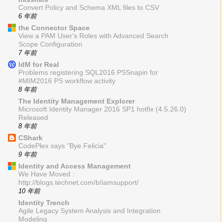
Convert Policy and Schema XML files to CSV
6 年前
the Connector Space
View a PAM User's Roles with Advanced Search
Scope Configuration
7 年前
IdM for Real
Problems registering SQL2016 PSSnapin for
#MIM2016 PS workflow activity
8 年前
The Identity Management Explorer
Microsoft Identity Manager 2016 SP1 hotfix (4.5.26.0)
Released
8 年前
CShark
CodePlex says "Bye Felicia"
9 年前
Identity and Access Management
We Have Moved :
http://blogs.technet.com/b/iamsupport/
10 年前
Identity Trench
Agile Legacy System Analysis and Integration
Modeling