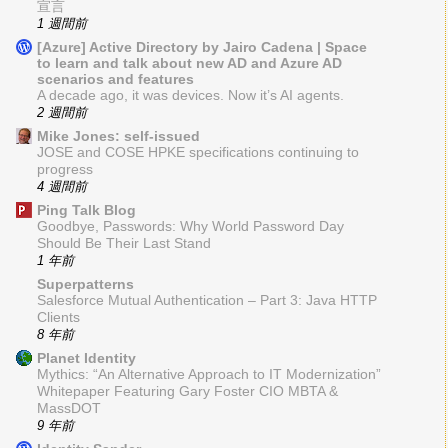
宣言
1 週間前
[Azure] Active Directory by Jairo Cadena | Space
to learn and talk about new AD and Azure AD
scenarios and features
A decade ago, it was devices. Now it’s AI agents.
2 週間前
Mike Jones: self-issued
JOSE and COSE HPKE specifications continuing to
progress
4 週間前
Ping Talk Blog
Goodbye, Passwords: Why World Password Day
Should Be Their Last Stand
1 年前
Superpatterns
Salesforce Mutual Authentication – Part 3: Java HTTP
Clients
8 年前
Planet Identity
Mythics: “An Alternative Approach to IT Modernization”
Whitepaper Featuring Gary Foster CIO MBTA &
MassDOT
9 年前