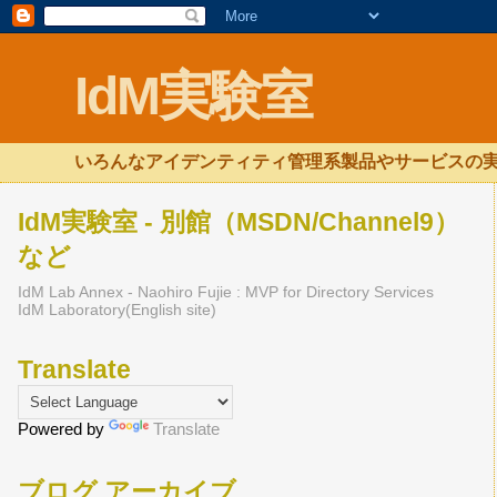
IdM実験室
いろんなアイデンティティ管理系製品やサービスの実
IdM実験室 - 別館（MSDN/Channel9）
など
IdM Lab Annex - Naohiro Fujie : MVP for Directory Services
IdM Laboratory(English site)
Translate
Powered by
Translate
ブログ アーカイブ