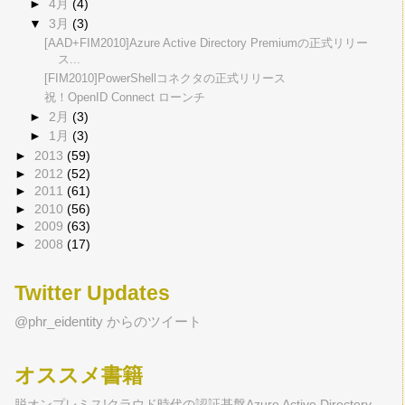
►
4月
(4)
▼
3月
(3)
[AAD+FIM2010]Azure Active Directory Premiumの正式リリー
ス...
[FIM2010]PowerShellコネクタの正式リリース
祝！OpenID Connect ローンチ
►
2月
(3)
►
1月
(3)
►
2013
(59)
►
2012
(52)
►
2011
(61)
►
2010
(56)
►
2009
(63)
►
2008
(17)
Twitter Updates
@phr_eidentity からのツイート
オススメ書籍
脱オンプレミス!クラウド時代の認証基盤Azure Active Directory