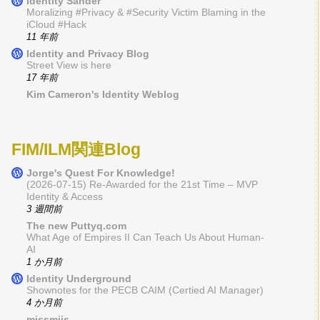
Identity Sander
Moralizing #Privacy & #Security Victim Blaming in the
iCloud #Hack
11 年前
Identity and Privacy Blog
Street View is here
17 年前
Kim Cameron's Identity Weblog
FIM/ILM関連Blog
Jorge's Quest For Knowledge!
(2026-07-15) Re-Awarded for the 21st Time – MVP
Identity & Access
3 週間前
The new Puttyq.com
What Age of Empires II Can Teach Us About Human-
AI
1 か月前
Identity Underground
Shownotes for the PECB CAIM (Certied AI Manager)
4 か月前
missmiis