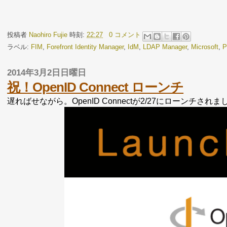
投稿者
Naohiro Fujie
時刻:
22:27
0 コメント
ラベル:
FIM
,
Forefront Identity Manager
,
IdM
,
LDAP Manager
,
Microsoft
,
P
2014年3月2日日曜日
祝！OpenID Connect ローンチ
遅ればせながら。OpenID Connectが2/27にローンチされま