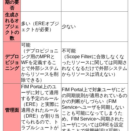
期の要
否
生成さ
れるオ
多い（EREオブジ
ブジェ
少ない
ェクトが必要）
クトの
数
可能
（デプロビジョニ
不可能
デプロ
ング用のMPRと
（Scope Filterに合致しなくな
ビジョ
WFを定義するこ
ったリソースに関しては同期さ
ニング
とで外部システム
れなくなるだけで外部システム
からリソースを削
からリソースは消えない）
除できる）
FIM Portal上のユ
FIM Portal上で対象ユーザにど
ーザに対して適用
の同期規則が適用されているの
する予定のルール
かの判断がしづらい（FIM
（ERE）と実際に
Serviceへユーザを同期しない
管理面
適用されたルール
ことも可能になってしまうた
（DRE）が割り当
め。FIM Serviceへ同期された
てられるので、ト
ユーザについてはDREを設定
ラブルシュートが
することで状態確認は可能）