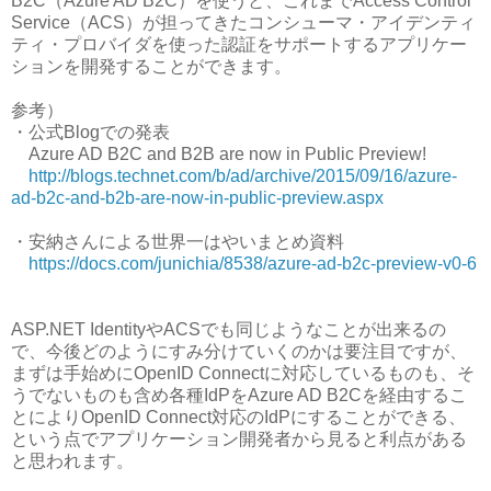
B2C（Azure AD B2C）を使うと、これまでAccess Control
Service（ACS）が担ってきたコンシューマ・アイデンティ
ティ・プロバイダを使った認証をサポートするアプリケー
ションを開発することができます。
参考）
・公式Blogでの発表
Azure AD B2C and B2B are now in Public Preview!
http://blogs.technet.com/b/ad/archive/2015/09/16/azure-
ad-b2c-and-b2b-are-now-in-public-preview.aspx
・安納さんによる世界一はやいまとめ資料
https://docs.com/junichia/8538/azure-ad-b2c-preview-v0-6
ASP.NET IdentityやACSでも同じようなことが出来るの
で、今後どのようにすみ分けていくのかは要注目ですが、
まずは手始めにOpenID Connectに対応しているものも、そ
うでないものも含め各種IdPをAzure AD B2Cを経由するこ
とによりOpenID Connect対応のIdPにすることができる、
という点でアプリケーション開発者から見ると利点がある
と思われます。