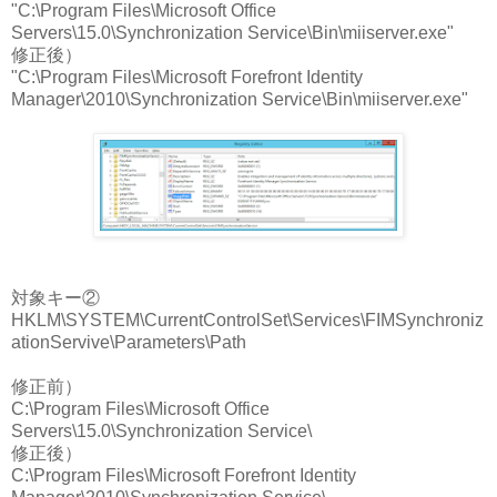
"C:\Program Files\Microsoft Office
Servers\15.0\Synchronization Service\Bin\miiserver.exe"
修正後）
"C:\Program Files\Microsoft Forefront Identity
Manager\2010\Synchronization Service\Bin\miiserver.exe"
対象キー②
HKLM\SYSTEM\CurrentControlSet\Services\FIMSynchroniz
ationServive\Parameters\Path
修正前）
C:\Program Files\Microsoft Office
Servers\15.0\Synchronization Service\
修正後）
C:\Program Files\Microsoft Forefront Identity