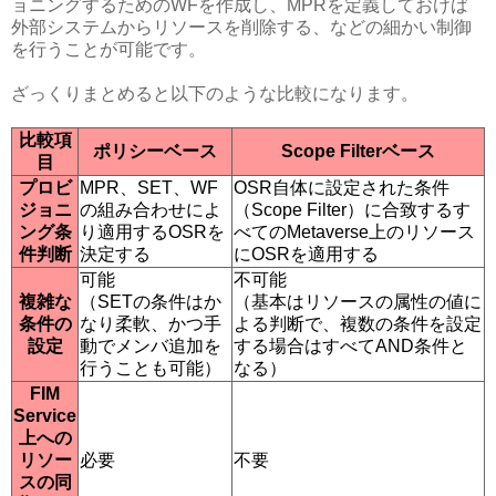
ョニングするためのWFを作成し、MPRを定義しておけば
外部システムからリソースを削除する、などの細かい制御
を行うことが可能です。
ざっくりまとめると以下のような比較になります。
比較項
ポリシーベース
Scope Filterベース
目
プロビ
MPR、SET、WF
OSR自体に設定された条件
ジョニ
の組み合わせによ
（Scope Filter）に合致するす
ング条
り適用するOSRを
べてのMetaverse上のリソース
件判断
決定する
にOSRを適用する
可能
不可能
複雑な
（SETの条件はか
（基本はリソースの属性の値に
条件の
なり柔軟、かつ手
よる判断で、複数の条件を設定
設定
動でメンバ追加を
する場合はすべてAND条件と
行うことも可能）
なる）
FIM
Service
上への
リソー
必要
不要
スの同