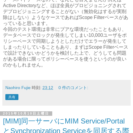
Active Directoryなど、ほぼ全員がプロビジョニングされて
デプロビジョニングすることがない（無効化はするが実削
除はしない）ようなケースであればScope Filterベースがあ
っていると思います。
今回のテスト環境は非常にプアな環境だったこともあり、
データベースでロックが発生してしまい10,000ユーザをポ
リシーベースで同期しようとしただけでエラーが発生して
しまったりしていることもあり、まずはScope Filterベース
で設計できないかどうかを検討した上で、どうしても問題
がある場合に限ってポリシーベースを使うというのが良い
のかもしれません。
Naohiro Fujie
時刻:
23:12
0 件のコメント:
共有
2015年10月10日土曜日
[MIM]同一サーバにMIM Service/Portal
とSynchronization Serviceを同居する際