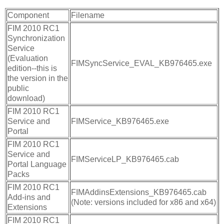
Component
Filename
FIM 2010 RC1
Synchronization
Service
(Evaluation
FIMSyncService_EVAL_KB976465.exe
edition--this is
the version in the
public
download)
FIM 2010 RC1
Service and
FIMService_KB976465.exe
Portal
FIM 2010 RC1
Service and
FIMServiceLP_KB976465.cab
Portal Language
Packs
FIM 2010 RC1
FIMAddinsExtensions_KB976465.cab
Add-ins and
(Note: versions included for x86 and x64)
Extensions
FIM 2010 RC1