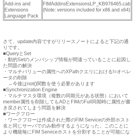
Add-ins and
FIMAddinsExtensionsLP_KB976465.cab
Extensions
(Note: versions included for x86 and x64)
Language Pack
さて、update内容ですがリリースノートによると下記の通
りです。
■QueryとSet
・動的Setのメンバシップ情報が間違っていることに起因し
た問題の解決
・マルチバリューの属性へのXPathクエリにおける!=オペレ
ータの削除
→今後はnot()関数を使う必要があります
■Synchronization Engine
・マルチマスタ環境（複数の同期元がある状態）において
member属性を削除してもADとFIMのFull同期時に属性が書
き戻されてしまう問題を解決
■ワークフロー
・ワークフローは作成された際のFIM Serviceの外部ホスト
名と同じサーバでのみ動作するようになった。このことに
より機能毎にFIM Serviceホストを分割することが可能にな