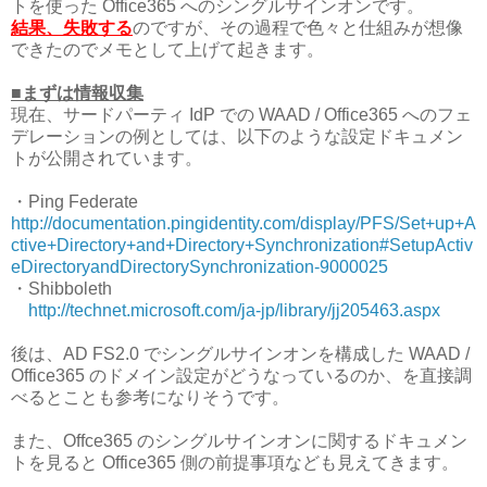
トを使った Office365 へのシングルサインオンです。
結果、失敗する
のですが、その過程で色々と仕組みが想像
できたのでメモとして上げて起きます。
■まずは情報収集
現在、サードパーティ IdP での WAAD / Office365 へのフェ
デレーションの例としては、以下のような設定ドキュメン
トが公開されています。
・Ping Federate
http://documentation.pingidentity.com/display/PFS/Set+up+A
ctive+Directory+and+Directory+Synchronization#SetupActiv
eDirectoryandDirectorySynchronization-9000025
・Shibboleth
http://technet.microsoft.com/ja-jp/library/jj205463.aspx
後は、AD FS2.0 でシングルサインオンを構成した WAAD /
Office365 のドメイン設定がどうなっているのか、を直接調
べるとことも参考になりそうです。
また、Offce365 のシングルサインオンに関するドキュメン
トを見ると Office365 側の前提事項なども見えてきます。