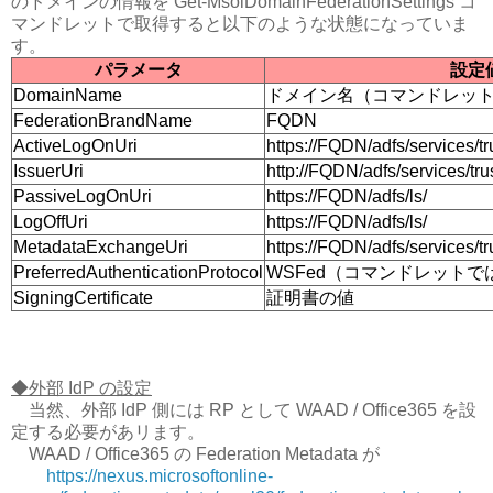
のドメインの情報を Get-MsolDomainFederationSettings コ
マンドレットで取得すると以下のような状態になっていま
す。
パラメータ
設定
DomainName
ドメイン名（コマンドレッ
FederationBrandName
FQDN
ActiveLogOnUri
https://FQDN/adfs/services/
IssuerUri
http://FQDN/adfs/services/tru
PassiveLogOnUri
https://FQDN/adfs/ls/
LogOffUri
https://FQDN/adfs/ls/
MetadataExchangeUri
https://FQDN/adfs/services/t
PreferredAuthenticationProtocol
WSFed（コマンドレットで
SigningCertificate
証明書の値
◆外部 IdP の設定
当然、外部 IdP 側には RP として WAAD / Office365 を設
定する必要があリます。
WAAD / Office365 の Federation Metadata が
https://nexus.microsoftonline-