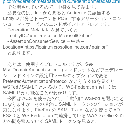
p.com/federationmetadata/saml20/federationmetadata.xml
で公開されているので、中身を見てみます。
必要なのは、IdP から見ると Audience に該当する
EntityID 部分とトークンを POST するアサーション・コン
シューマ・サービスのエンドポイントアドレスです。
Federation Metadata を見ていくと、
- entityID="urn:federation:MicrosoftOnline"
- AssertionConsumerService ～中略～
Location="https://login.microsoftonline.com/login.srf"
とあります。
あとは、使用するプロトコルですが、Set-
MsolDomainAuthentication コマンドレットなどフェデレー
ションドメインの設定用ツールのオプションである
PreferredAuthenticationProtocol がとりうる値を見ると、
WSFed / SAMLP とあるので、WS-Federation もしくは
SAML-P が可能なことがわかります。
今回は ACS を使ったので、自動的に WSFed を選ぶこと
になりますが、その場合に SAML トークンのバージョンが
気になります。FireFox の SAML Tracer などを使って AD
FS2.0 と WS-Federation で連携している WAAD / Office365
との間を飛んでいる SAML トークンを見ると、