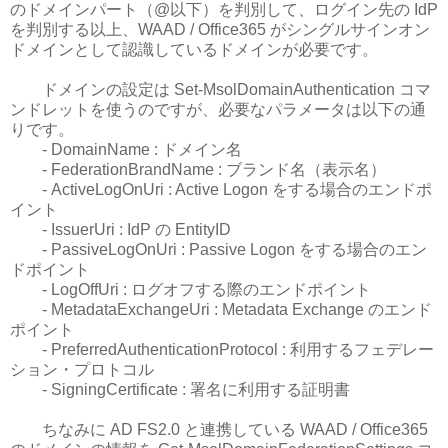
のドメインパート（@以下）を判別して、ログイン先の IdP
を判別する以上、WAAD / Office365 がシングルサインオン
ドメインとして認識しているドメインが必要です。
ドメインの設定は Set-MsolDomainAuthentication コマ
ンドレットを使うのですが、必要なパラメータは以下の通
りです。
- DomainName : ドメイン名
- FederationBrandName : ブランド名（表示名）
- ActiveLogOnUri : Active Logon をする場合のエンドポ
イント
- IssuerUri : IdP の EntityID
- PassiveLogOnUri : Passive Logon をする場合のエン
ドポイント
- LogOffUri : ログオフする際のエンドポイント
- MetadataExchangeUri : Metadata Exchange のエンド
ポイント
- PreferredAuthenticationProtocol : 利用するフェデレー
ション・プロトコル
- SigningCertificate : 署名に利用する証明書
ちなみに AD FS2.0 と連携している WAAD / Office365