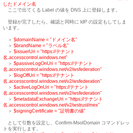
したドメイン名
ここで出てくる Label の値を DNS 上に登録します。
登録が完了したら、確認と同時に IdP の設定もしてしま
います。
＞
$domainName = "ドメイン名"
＞
$brandName = "ラベル名"
＞
$issuerUri = "https://テナント
名.accesscontrol.windows.net"
＞
$passiveLogOnUri = "https://テナント
名.accesscontrol.windows.net/v2/wsfederation"
＞
$logOffUri = "https://テナント
名.accesscontrol.windows.net/v2/wsfederation"
＞
$activeLogOnUri = "https://テナント
名.accesscontrol.windows.net/v2/wsfederation"
＞
$metadataExchangeUri = "https://テナント
名.accesscontrol.windows.net/v2/wstrust/mex"
＞
$signingCertificate = "証明書の値"
として引数を設定し、Confirm-MsolDomain コマンドレッ
トを実行します。