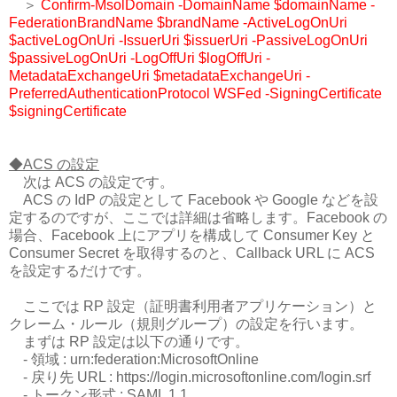
＞
Confirm-MsolDomain -DomainName $domainName -
FederationBrandName $brandName -ActiveLogOnUri
$activeLogOnUri -IssuerUri $issuerUri -PassiveLogOnUri
$passiveLogOnUri -LogOffUri $logOffUri -
MetadataExchangeUri $metadataExchangeUri -
PreferredAuthenticationProtocol WSFed -SigningCertificate
$signingCertificate
◆ACS の設定
次は ACS の設定です。
ACS の IdP の設定として Facebook や Google などを設
定するのですが、ここでは詳細は省略します。Facebook の
場合、Facebook 上にアプリを構成して Consumer Key と
Consumer Secret を取得するのと、Callback URL に ACS
を設定するだけです。
ここでは RP 設定（証明書利用者アプリケーション）と
クレーム・ルール（規則グループ）の設定を行います。
まずは RP 設定は以下の通りです。
- 領域 : urn:federation:MicrosoftOnline
- 戻り先 URL : https://login.microsoftonline.com/login.srf
- トークン形式 : SAML 1.1