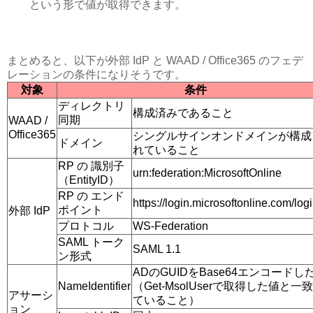
という形で値が取得できます。
まとめると、以下が外部 IdP と WAAD / Office365 のフェデ
レーションの条件になりそうです。
対象
条件
ディレクトリ
構成済みであること
同期
WAAD /
Office365
シングルサインオンドメインが構成
ドメイン
れていること
RP の 識別子
urn:federation:MicrosoftOnline
（EntityID）
RP の エンド
https://login.microsoftonline.com/logi
ポイント
外部 IdP
プロトコル
WS-Federation
SAML トーク
SAML 1.1
ン形式
ADのGUIDをBase64エンコードし
NameIdentifier
（Get-MsolUserで取得した値と一
アサーシ
ていること）
ョン