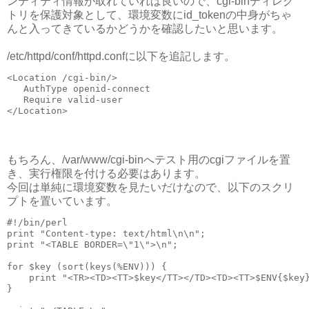
ンティティ情報が取れていれば良いので、cgi-binディレク
トリを保護対象として、環境変数にid_tokenの中身がちゃ
んと入ってきているかどうかを確認したいと思います。
/etc/httpd/conf/httpd.confに以下を追記します。
<Location /cgi-bin/>

   AuthType openid-connect

   Require valid-user

もちろん、/var/www/cgi-binへテスト用のcgiファイルを置
き、実行権限を付ける必要はあります。
今回は単純に環境変数を見たいだけなので、以下のスクリ
プトを置いています。
#!/bin/perl

print "Content-type: text/html\n\n";

print "<TABLE BORDER=\"1\">\n";

for $key (sort(keys(%ENV))) {

    print "<TR><TD><TT>$key</TT></TD><TD><TT>$ENV{$key}
}
