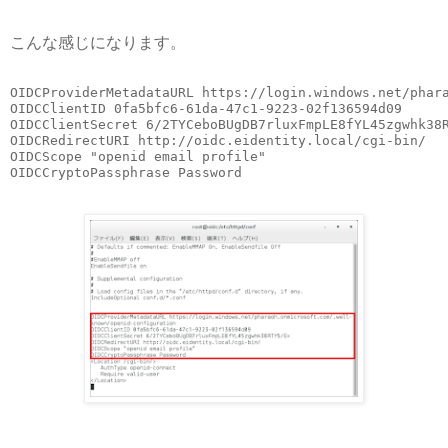
こんな感じになります。
OIDCProviderMetadataURL https://login.windows.net/phara
OIDCClientID 0fa5bfc6-61da-47c1-9223-02f136594d09

OIDCClientSecret 6/2TYCeboBUgDB7rluxFmpLE8fYL45zgwhk38R
OIDCRedirectURI http://oidc.eidentity.local/cgi-bin/

OIDCScope "openid email profile"
