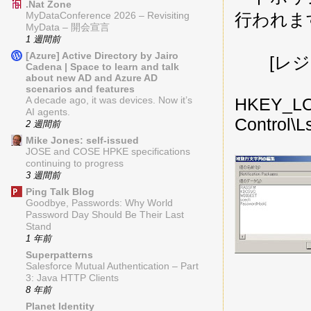
.Nat Zone
行われま
MyDataConference 2026 – Revisiting
MyData – 開会宣言
1 週間前
[Azure] Active Directory by Jairo
[レジス
Cadena | Space to learn and talk
about new AD and Azure AD
scenarios and features
HKEY_LO
A decade ago, it was devices. Now it’s
AI agents.
Control\L
2 週間前
Mike Jones: self-issued
JOSE and COSE HPKE specifications
continuing to progress
3 週間前
Ping Talk Blog
Goodbye, Passwords: Why World
Password Day Should Be Their Last
Stand
1 年前
Superpatterns
Salesforce Mutual Authentication – Part
3: Java HTTP Clients
8 年前
Planet Identity