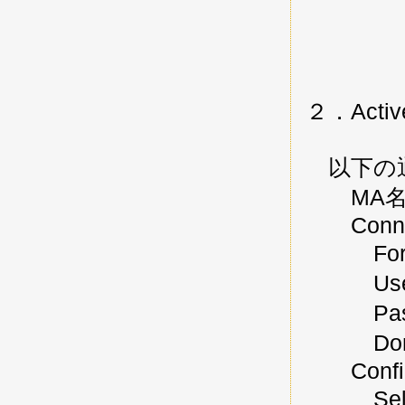
２．Activ
以下の通
MA名：
Connect 
Forest
User n
Passw
Domain
Configur
Select d