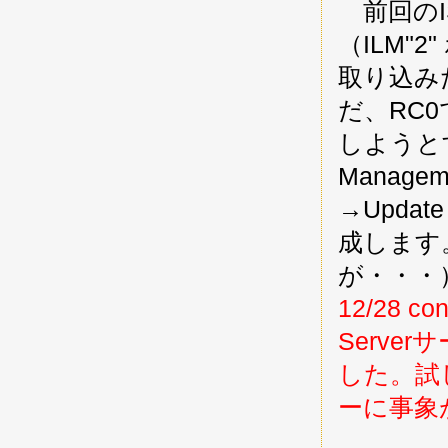
前回のIS
（ILM"
取り込み
だ、RC
しようと
Manag
→Updat
成します
が・・・
12/28 co
Serv
した。試
ーに事象