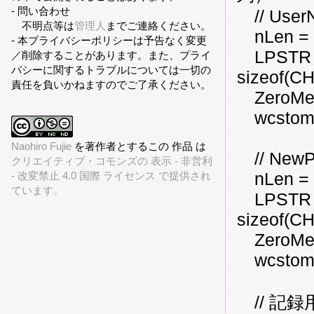
- 問い合わせ
// User
不明点等は
管理人
までご連絡ください。
nLen = w
- 本プライバシーポリシーは予告なく変更
LPSTR us
／削除することがあります。また、プライ
バシーに関するトラブルについては一切の
sizeof(CH
責任を負いかねますのでご了承ください。
ZeroMem
wcstombs
Naohiro Fujie
を著作者とするこの 作品 は
// NewP
クリエイティブ・コモンズの 表示 - 非営利
nLen = w
- 改変禁止 4.0 国際 ライセンス で提供され
ています。
LPSTR pa
sizeof(CH
ZeroMem
wcstombs
// 記