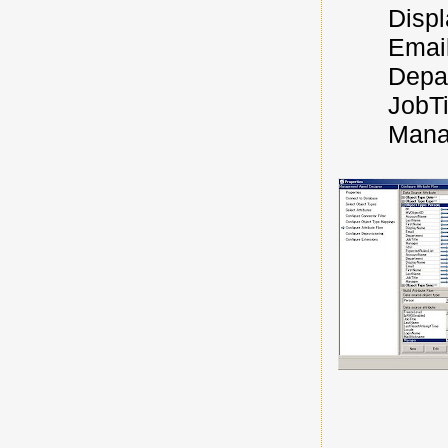
Display
Email 
Departm
JobTitle
Manage