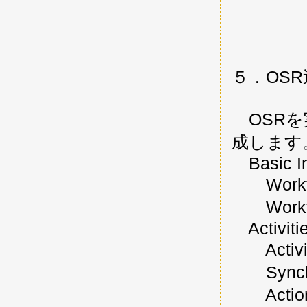
５．OSR
OSRを
成します
Basic In
Workfl
Workflo
Activiti
Activity
Synchro
Action 