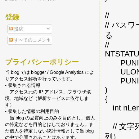
//
登録
// パ
投稿
る
すべてのコメント
//
NTSTATUS
プライバシーポリシー
PUNICO
ULONG R
当 blog では blogger / Google Analytics によ
りアクセス解析を行っています。
PUNICO
- 収集される情報
)
アクセス元の IP アドレス、ブラウザ環
{
境、地域など（解析サービスに依存しま
す）
int nLe
- 収集した情報の利用目的
当 blog の品質向上のみを目的とし、個人
の特定などを目的とはしておりません。ま
// 文
た個人を特定しない統計情報として当 blog
列）
の中で公開されることはあります。