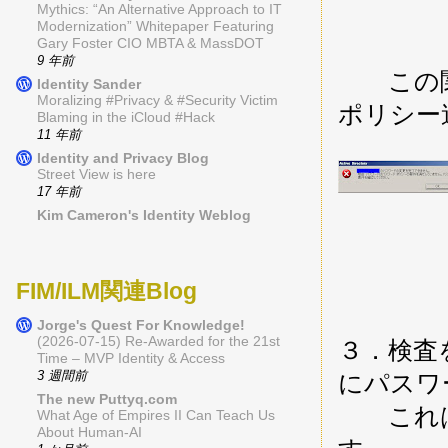
Mythics: “An Alternative Approach to IT
Modernization” Whitepaper Featuring
Gary Foster CIO MBTA & MassDOT
9 年前
この関数
Identity Sander
Moralizing #Privacy & #Security Victim
ポリシー
Blaming in the iCloud #Hack
11 年前
Identity and Privacy Blog
Street View is here
17 年前
Kim Cameron's Identity Weblog
FIM/ILM関連Blog
Jorge's Quest For Knowledge!
(2026-07-15) Re-Awarded for the 21st
３．検査をパ
Time – MVP Identity & Access
3 週間前
にパスワ
The new Puttyq.com
これは文
What Age of Empires II Can Teach Us
About Human-AI