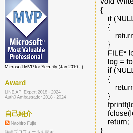
void Writ
{
if (NULL
{
return
}
FILE* lo
log = fo
Microsoft MVP for Security (Jan 2010 - )
if (NULL
{
Award
return
LINE API Expert 2018 - 2024
}
Auth0 Ambassador 2018 - 2024
fprintf(lo
fclose(l
自己紹介
return;
Naohiro Fujie
}
詳細プロフィールを表示