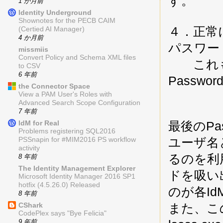
す。
1 か月前
Identity Underground
Shownotes for the PECB CAIM
４．正常
(Certied AI Manager)
4 か月前
パスワー
missmiis
Convert Policy and Schema XML files
これも２
to CSV
6 年前
Passwo
the Connector Space
View a PAM User's Roles with
Advanced Search Scope Configuration
7 年前
IdM for Real
最後のPas
Problems registering SQL2016
ユーザ名
PSSnapin for #MIM2016 PS workflow
activity
るのを利用
8 年前
The Identity Management Explorer
ドを吸い
Microsoft Identity Manager 2016 SP1
hotfix (4.5.26.0) Released
のが各I
8 年前
CShark
また、こ
CodePlex says "Bye Felicia"
9 年前