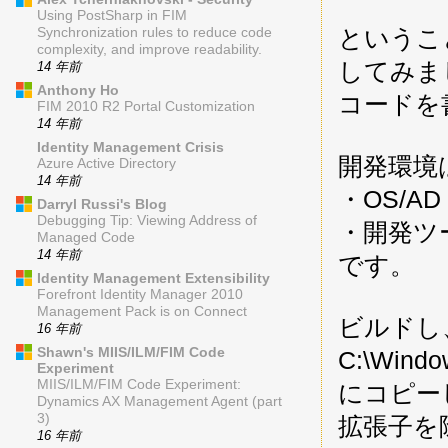
Using PostSharp in FIM
というこ
Synchronization rules to reduce code
complexity, and improve readability.
してみま
14 年前
Anthony Ho
コードを
FIM 2010 R2 Portal Customization
14 年前
Identity Management Crisis
開発環境
Azure Active Directory
14 年前
・OS/AD：
Darryl Russi's Blog
Debugging Tip: Viewing Address of
・開発ツール：
Managed Code
14 年前
です。
Identity Management Extensibility
Forefront Identity Manager 2010
Management Pack is on Connect
ビルドし
16 年前
Shawn's MIIS/ILM/FIM Code
C:\Windo
Experiment
MIIS/ILM/FIM Code Experiment:
にコピー
Dynamics AX Management Agent (part
3)
拡張子を
16 年前