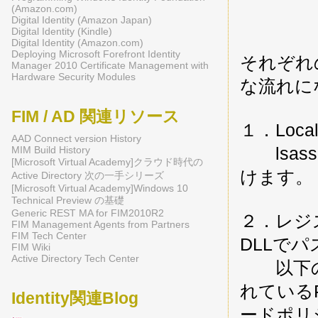
(Amazon.com)
Digital Identity (Amazon Japan)
Digital Identity (Kindle)
Digital Identity (Amazon.com)
Deploying Microsoft Forefront Identity
それぞれ
Manager 2010 Certificate Management with
Hardware Security Modules
な流れに
FIM / AD 関連リソース
１．Local
AAD Connect version History
lsas
MIM Build History
[Microsoft Virtual Academy]クラウド時代の
けます。
Active Directory 次の一手シリーズ
[Microsoft Virtual Academy]Windows 10
Technical Preview の基礎
Generic REST MA for FIM2010R2
２．レジ
FIM Management Agents from Partners
FIM Tech Center
DLLで
FIM Wiki
Active Directory Tech Center
以下のレ
れているP
Identity関連Blog
ードポリ