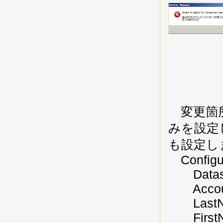
変更箇所はA
みを設定
も設定し
Configur
Datasou
Accoun
LastNa
FirstN