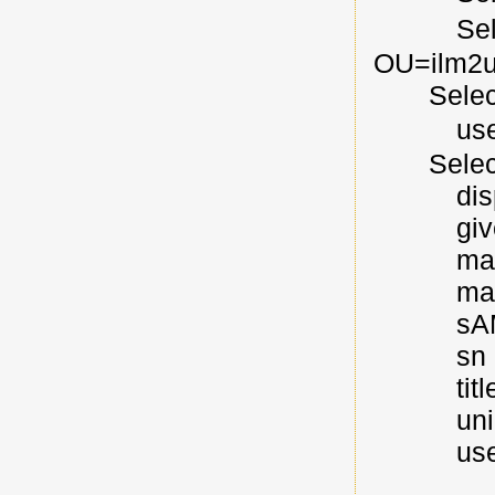
Select c
OU=ilm2u
Select 
use
Select 
displ
give
mai
mana
sAMAc
sn
titl
unico
userAc