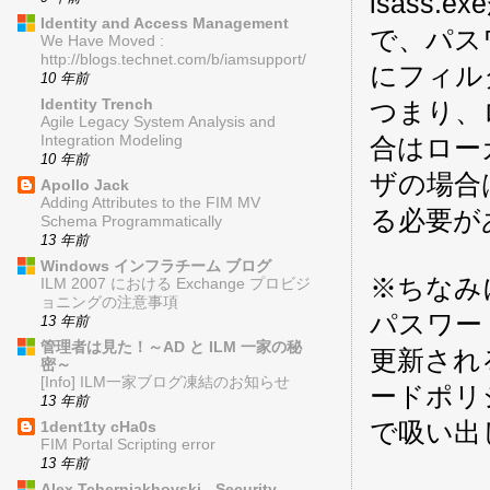
lsass
Identity and Access Management
で、パス
We Have Moved :
http://blogs.technet.com/b/iamsupport/
にフィル
10 年前
Identity Trench
つまり、
Agile Legacy System Analysis and
Integration Modeling
合はローカ
10 年前
ザの場合
Apollo Jack
Adding Attributes to the FIM MV
る必要が
Schema Programmatically
13 年前
Windows インフラチーム ブログ
※ちなみに
ILM 2007 における Exchange プロビジ
ョニングの注意事項
パスワー
13 年前
管理者は見た！～AD と ILM 一家の秘
更新され
密～
[Info] ILM一家ブログ凍結のお知らせ
ードポリ
13 年前
で吸い出
1dent1ty cHa0s
FIM Portal Scripting error
13 年前
Alex Tcherniakhovski - Security