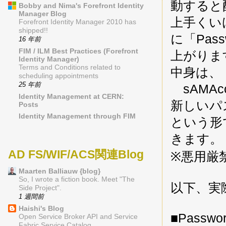
動すると
Bobby and Nima's Forefront Identity
Manager Blog
上手くい
Forefront Identity Manager 2010 has
shipped!!
に「Pass
16 年前
FIM / ILM Best Practices (Forefront
上がりま
Identity Manager)
Terms and Conditions related to
中身は、
scheduling appointments
25 年前
sAMAcc
Identity Management at CERN:
新しいパ
Posts
Identity Management through FIM
という形
きます。
AD FS/WIF/ACS関連Blog
※悪用厳
Maarten Balliauw {blog}
So, I wrote a fiction book. Meet "The
以下、実
Side Project".
1 週間前
Haishi's Blog
■Passwor
Open Service Broker API and Service
Fabric Service Catalog