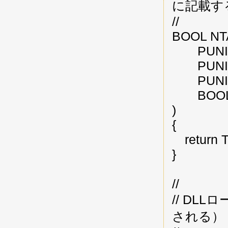
に記載す
//
BOOL NTA
PUNICO
PUNICO
PUNICO
BOOLEA
)
{
return 
}
//
// DL
される）