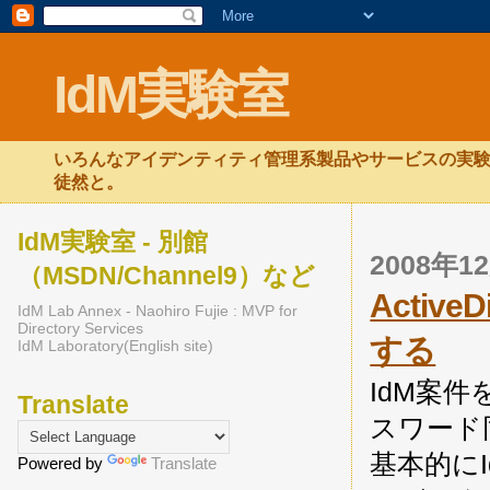
IdM実験室
いろんなアイデンティティ管理系製品やサービスの実験
徒然と。
IdM実験室 - 別館
2008年
（MSDN/Channel9）など
Activ
IdM Lab Annex - Naohiro Fujie : MVP for
Directory Services
する
IdM Laboratory(English site)
IdM案
Translate
スワード
基本的に
Powered by
Translate