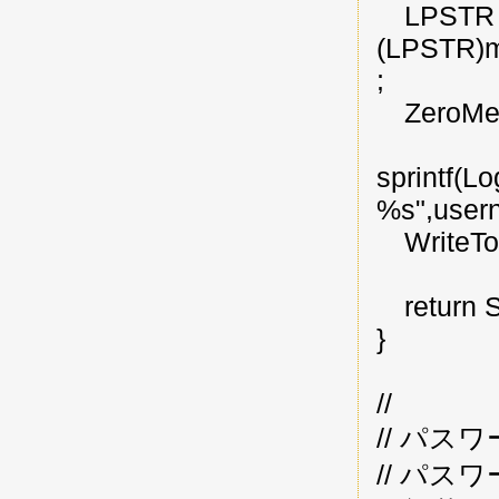
LPSTR L
(LPSTR)ma
;
ZeroMemo
sprintf(
%s",user
WriteToL
return 
}
//
// パ
// パ