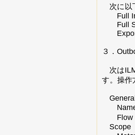
次に以下
Full Im
Full Sy
Expor
３．Outbo
次はIL
す。操作
General 
Name：
Flow T
Scope