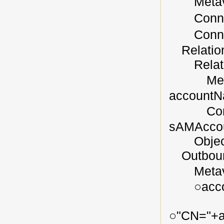
Metaver
Connec
Connect
Relatio
Relation
Metaver
account
Connect
sAMAcco
Object C
Outbound
Meta
○accou
○"CN="+a