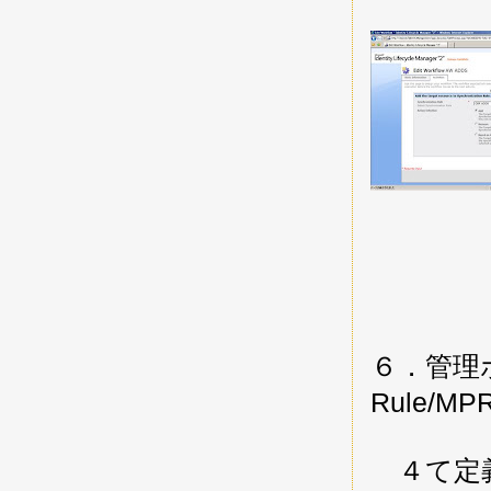
６．管理ポリ
Rule/M
４て定義