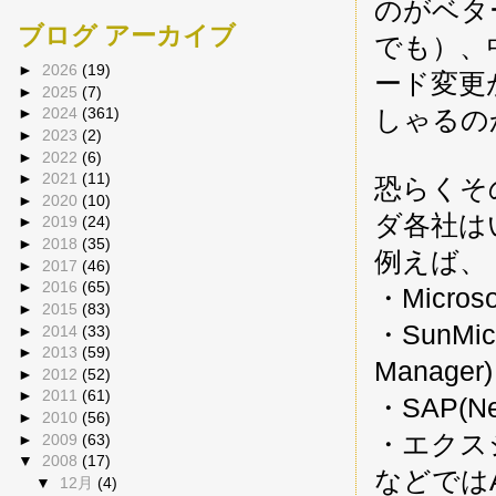
のがベタ
ブログ アーカイブ
でも）、中
►
2026
(19)
ード変更
►
2025
(7)
しゃるの
►
2024
(361)
►
2023
(2)
►
2022
(6)
►
2021
(11)
恐らくそ
►
2020
(10)
ダ各社は
►
2019
(24)
►
2018
(35)
例えば、
►
2017
(46)
►
2016
(65)
・Microsof
►
2015
(83)
・SunMicr
►
2014
(33)
►
2013
(59)
Manager
►
2012
(52)
►
2011
(61)
・SAP(Net
►
2010
(56)
・エクスジ
►
2009
(63)
▼
2008
(17)
などではA
▼
12月
(4)