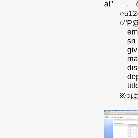
al" → 
○512(数
○"P@ss
email
sn 
given
manag
displa
depart
title 
※○は