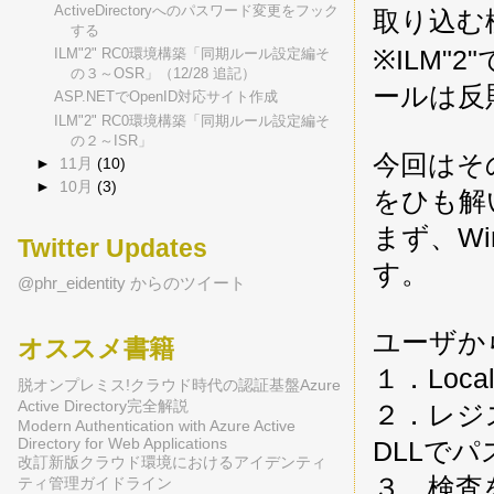
ActiveDirectoryへのパスワード変更をフック
取り込む
する
※ILM
ILM"2" RC0環境構築「同期ルール設定編そ
の３～OSR」（12/28 追記）
ールは反
ASP.NETでOpenID対応サイト作成
ILM"2" RC0環境構築「同期ルール設定編そ
の２～ISR」
今回はそ
►
11月
(10)
►
10月
(3)
をひも解
まず、W
Twitter Updates
す。
@phr_eidentity からのツイート
ユーザか
オススメ書籍
１．Local
脱オンプレミス!クラウド時代の認証基盤Azure
Active Directory完全解説
２．レジ
Modern Authentication with Azure Active
Directory for Web Applications
DLLで
改訂新版クラウド環境におけるアイデンティ
３．検査をパ
ティ管理ガイドライン