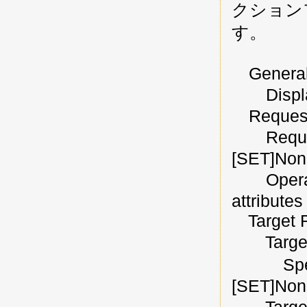
クション
す。
General 
Displa
Requeste
Request
[SET]Non
Operati
attributes
Target 
Target R
Specifi
[SET]Non