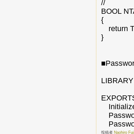
//
BOOL NTAP
{
return 
}
■Passwor
LIBRARY
EXPORT
Initiali
Passwor
Passwor
投稿者
Naohiro Fu