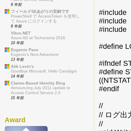
8 年前
#include
フィールドSEあがりの安納です
PowerShell で AccessToken を使用し
#include
て Azure にログインする
8 年前
#include
Vibro.NET
Azure AD at Techorama 2016
10 年前
#define 
Eugenio Pace
Eugenio’s Next Adventure
13 年前
#ifndef
Alik Levin's
#define
Goodbye Microsoft, Hello Caradigm
14 年前
((NTSTAT
Claims-Based Identity Blog
#endif
Announcing July 2011 update to
Access Control Service 2.0
15 年前
//
// ログ出
Award
//