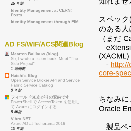
知れませ
25 年前
Identity Management at CERN:
Posts
スペック
Identity Management through FIM
のある人
（まだ C
AD FS/WIF/ACS関連Blog
eXtensib
Maarten Balliauw {blog}
(XACML) 
So, I wrote a fiction book. Meet "The
-
http:/
Side Project".
1 週間前
core-spec
Haishi's Blog
Open Service Broker API and Service
Fabric Service Catalog
8 年前
フィールドSEあがりの安納です
ちなみに
PowerShell で AccessToken を使用し
Oracle 
て Azure にログインする
8 年前
Vibro.NET
Azure AD at Techorama 2016
製品ペ
10 年前