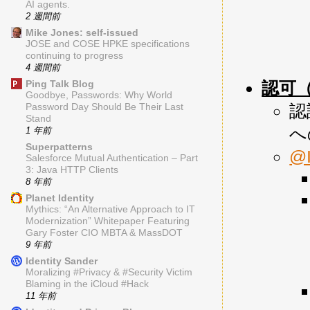
AI agents.
2 週間前
Mike Jones: self-issued
JOSE and COSE HPKE specifications
continuing to progress
4 週間前
Ping Talk Blog
認可（A
Goodbye, Passwords: Why World
認
Password Day Should Be Their Last
Stand
へ
1 年前
Superpatterns
@
Salesforce Mutual Authentication – Part
3: Java HTTP Clients
8 年前
Planet Identity
Mythics: “An Alternative Approach to IT
Modernization” Whitepaper Featuring
Gary Foster CIO MBTA & MassDOT
9 年前
Identity Sander
Moralizing #Privacy & #Security Victim
Blaming in the iCloud #Hack
11 年前