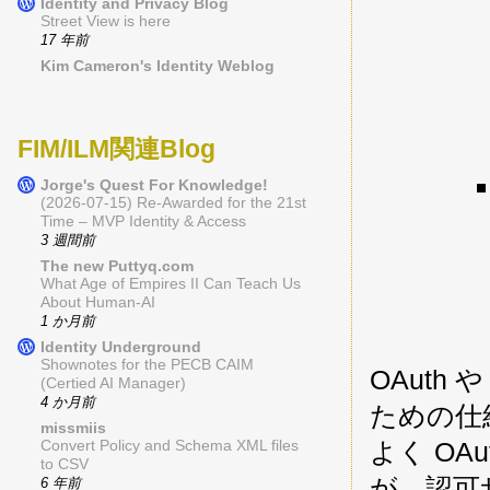
Identity and Privacy Blog
Street View is here
17 年前
Kim Cameron's Identity Weblog
FIM/ILM関連Blog
Jorge's Quest For Knowledge!
(2026-07-15) Re-Awarded for the 21st
Time – MVP Identity & Access
3 週間前
The new Puttyq.com
What Age of Empires II Can Teach Us
About Human-AI
1 か月前
Identity Underground
Shownotes for the PECB CAIM
OAuth
(Certied AI Manager)
4 か月前
ための仕
missmiis
よく O
Convert Policy and Schema XML files
to CSV
が、認可
6 年前