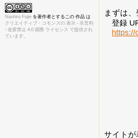
まずは、
Naohiro Fujie
を著作者とするこの 作品 は
登録 U
クリエイティブ・コモンズの 表示 - 非営利
- 改変禁止 4.0 国際 ライセンス で提供され
https:/
ています。
サイトが表