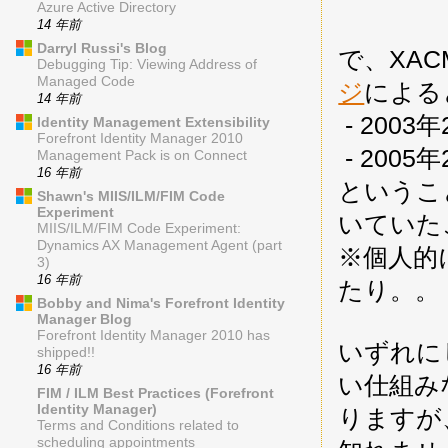
Azure Active Directory
14 年前
Darryl Russi's Blog
で、XAC
Debugging Tip: Viewing Address of
Managed Code
ジ
による
14 年前
- 2003
Identity Management Extensibility
Forefront Identity Manager 2010
- 2005
Management Pack is on Connect
16 年前
というこ
Shawn's MIIS/ILM/FIM Code
Experiment
いていた
MIIS/ILM/FIM Code Experiment:
Dynamics AX Management Agent (part
※個人的
3)
16 年前
たり。。
Bobby and Nima's Forefront Identity
Manager Blog
Forefront Identity Manager 2010 has
いずれに
shipped!!
16 年前
い仕組み
FIM / ILM Best Practices (Forefront
Identity Manager)
りますが
Terms and Conditions related to
scheduling appointments