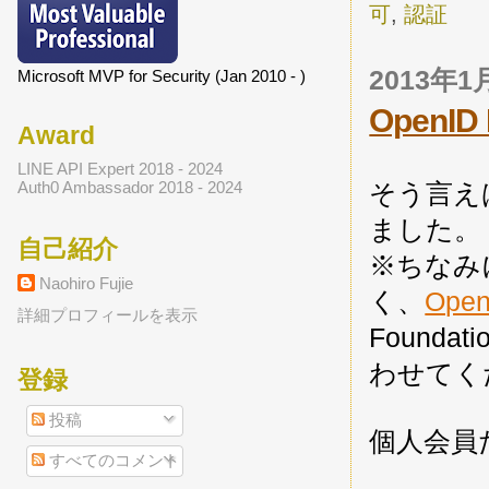
可
,
認証
2013年
Microsoft MVP for Security (Jan 2010 - )
OpenI
Award
LINE API Expert 2018 - 2024
Auth0 Ambassador 2018 - 2024
そう言え
ました。
自己紹介
※ちなみに 
Naohiro Fujie
く、
Open
詳細プロフィールを表示
Foundat
わせてく
登録
投稿
個人会員だと
すべてのコメント