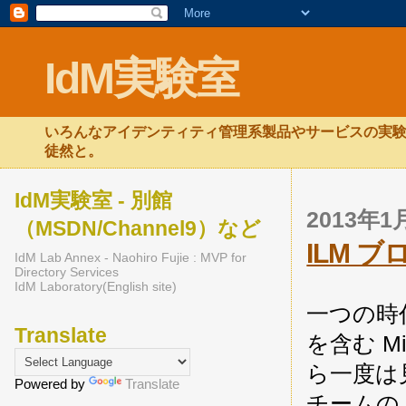
IdM実験室
いろんなアイデンティティ管理系製品やサービスの実験
徒然と。
IdM実験室 - 別館
2013年
（MSDN/Channel9）など
ILM 
IdM Lab Annex - Naohiro Fujie : MVP for
Directory Services
IdM Laboratory(English site)
一つの時代
Translate
を含む M
ら一度は見
Powered by
Translate
チームの 