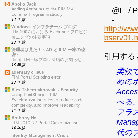
Apollo Jack
@IT /
Adding Attributes to the FIM MV
Schema Programmatically
-
13 年前
Windows インフラチーム ブログ
http://ww
ILM 2007 における Exchange プロビジ
bserv01.h
ョニングの注意事項
13 年前
管理者は見た！～AD と ILM 一家の秘
引用する
密～
[Info] ILM一家ブログ凍結のお知らせ
13 年前
柔軟
1dent1ty cHa0s
FIM Portal Scripting error
めのポ
13 年前
Alex Tcherniakhovski - Security
Acce
Using PostSharp in FIM
べる。
Synchronization rules to reduce code
complexity, and improve readability.
フラス
14 年前
Anthony Ho
Mana
FIM 2010 R2 Portal Customization
14 年前
代の
Identity Management Crisis