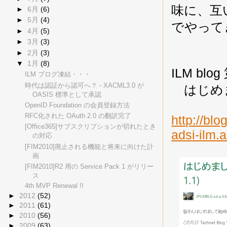
味に、互
►
6月
(6)
►
5月
(4)
でやって
►
4月
(5)
►
3月
(3)
►
2月
(3)
▼
1月
(8)
ILM blo
ILM ブログ凍結・・・
時代は認証から認可へ？ - XACML3.0 が
はじめま
OASIS 標準として承認
OpenID Foundation の会員登録方法
RFC化された OAuth 2.0 の翻訳完了
http://bl
[Office365]サブスクリプションが切れたとき
adsi-ilm.
の対応
[FIM2010]廃止される機能と将来に向けた計
画
[FIM2010]R2 用の Service Pack 1 がリリー
ス
4th MVP Renewal !!
►
2012
(52)
►
2011
(61)
►
2010
(56)
►
2009
(63)