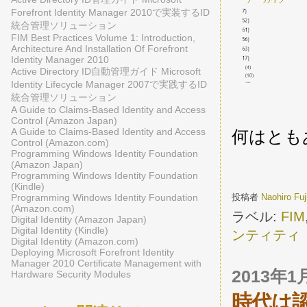
Forefront Identity Manager 2010で実装するID
統合管理ソリューション
FIM Best Practices Volume 1: Introduction,
Architecture And Installation Of Forefront
Identity Manager 2010
Active Directory ID自動管理ガイド Microsoft
Identity Lifecycle Manager 2007で実践するID
統合管理ソリューション
A Guide to Claims-Based Identity and Access
Control (Amazon Japan)
A Guide to Claims-Based Identity and Access
何はとも
Control (Amazon.com)
Programming Windows Identity Foundation
(Amazon Japan)
Programming Windows Identity Foundation
(Kindle)
投稿者
Naohiro Fu
Programming Windows Identity Foundation
(Amazon.com)
ラベル:
FIM
Digital Identity (Amazon Japan)
Digital Identity (Kindle)
ンティティ
Digital Identity (Amazon.com)
Deploying Microsoft Forefront Identity
Manager 2010 Certificate Management with
2013年
Hardware Security Modules
時代は認証