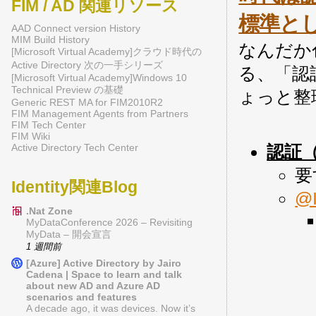
FIM / AD 関連リソース
標準と
AAD Connect version History
MIM Build History
なんだか
[Microsoft Virtual Academy]クラウド時代の
Active Directory 次の一手シリーズ
る、「認
[Microsoft Virtual Academy]Windows 10
Technical Preview の基礎
ょっと整
Generic REST MA for FIM2010R2
FIM Management Agents from Partners
FIM Tech Center
FIM Wiki
Active Directory Tech Center
認証（A
要
Identity関連Blog
@
.Nat Zone
MyDataConference 2026 – Revisiting
MyData – 開会宣言
1 週間前
[Azure] Active Directory by Jairo
Cadena | Space to learn and talk
about new AD and Azure AD
scenarios and features
A decade ago, it was devices. Now it’s