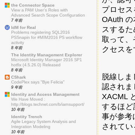
the Connector Space
プロセス
View a PAM User's Roles with
Advanced Search Scope Configuration
OAuth
7 年前
IdM for Real
スするた
Problems registering SQL2016
取って、
PSSnapin for #MIM2016 PS workflow
activity
クセスを
8 年前
The Identity Management Explorer
Microsoft Identity Manager 2016 SP1
hotfix (4.5.26.0) Released
8 年前
脱線しまし
CShark
CodePlex says "Bye Felicia"
認されま
9 年前
Identity and Access Management
XACM
We Have Moved :
http://blogs.technet.com/b/iamsupport/
するほど
10 年前
事が参考
Identity Trench
Agile Legacy System Analysis and
されてい
Integration Modeling
10 年前