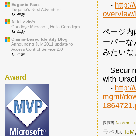
-
http:
Eugenio Pace
Eugenio’s Next Adventure
overview/
13 年前
Alik Levin's
Goodbye Microsoft, Hello Caradigm
ページ内に
14 年前
Claims-Based Identity Blog
ーパーな
Announcing July 2011 update to
Access Control Service 2.0
みたいな
15 年前
Securing
Award
with Orac
-
http:
mgmt/down
1864721.
投稿者
Naohiro Fu
ラベル:
IdM