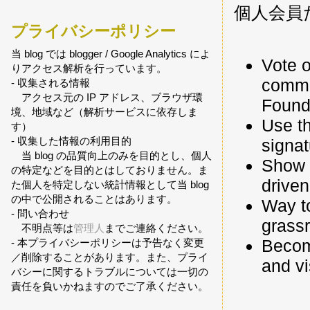
個人会員
プライバシーポリシー
当 blog では blogger / Google Analytics によ
Vote 
りアクセス解析を行っています。
commu
- 収集される情報
アクセス元の IP アドレス、ブラウザ環
Found
境、地域など（解析サービスに依存しま
Use t
す）
- 収集した情報の利用目的
signat
当 blog の品質向上のみを目的とし、個人
Show 
の特定などを目的とはしておりません。ま
driven
た個人を特定しない統計情報として当 blog
の中で公開されることはあります。
Way to
- 問い合わせ
grass
不明点等は
管理人
までご連絡ください。
Becom
- 本プライバシーポリシーは予告なく変更
／削除することがあります。また、プライ
and vis
バシーに関するトラブルについては一切の
責任を負いかねますのでご了承ください。