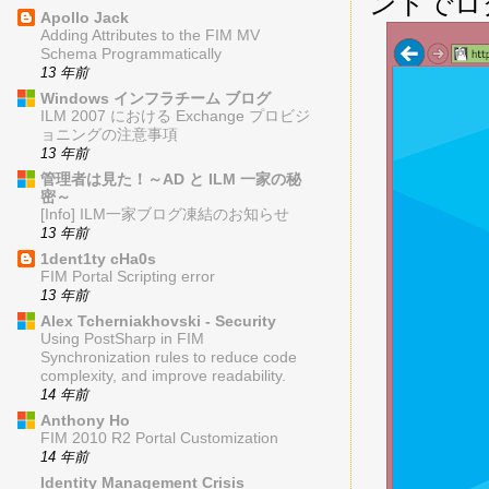
ントでロ
Apollo Jack
Adding Attributes to the FIM MV
Schema Programmatically
13 年前
Windows インフラチーム ブログ
ILM 2007 における Exchange プロビジ
ョニングの注意事項
13 年前
管理者は見た！～AD と ILM 一家の秘
密～
[Info] ILM一家ブログ凍結のお知らせ
13 年前
1dent1ty cHa0s
FIM Portal Scripting error
13 年前
Alex Tcherniakhovski - Security
Using PostSharp in FIM
Synchronization rules to reduce code
complexity, and improve readability.
14 年前
Anthony Ho
FIM 2010 R2 Portal Customization
14 年前
Identity Management Crisis