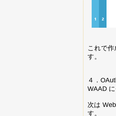
これで作成
す。
４．OAu
WAAD 
次は We
す。