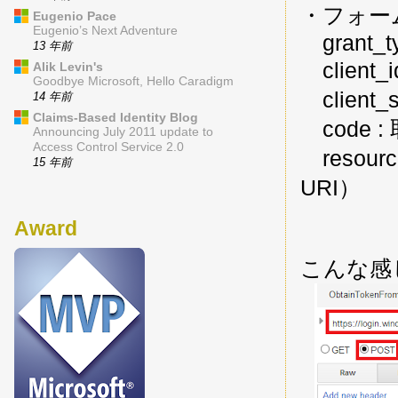
・フォー
Eugenio Pace
Eugenio’s Next Adventure
grant_ty
13 年前
client_i
Alik Levin's
Goodbye Microsoft, Hello Caradigm
client_s
14 年前
Claims-Based Identity Blog
code :
Announcing July 2011 update to
Access Control Service 2.0
resour
15 年前
URI）
Award
こんな感