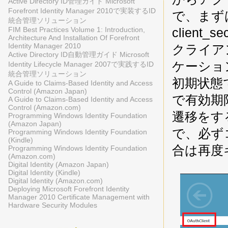
Active Directory ID管理ガイド Microsoft
Forefront Identity Manager 2010で実装するID
で、まずは 
統合管理ソリューション
client_
FIM Best Practices Volume 1: Introduction,
Architecture And Installation Of Forefront
Identity Manager 2010
クライアン
Active Directory ID自動管理ガイド Microsoft
ケーション
Identity Lifecycle Manager 2007で実践するID
統合管理ソリューション
初期状態
A Guide to Claims-Based Identity and Access
Control (Amazon Japan)
で有効期
A Guide to Claims-Based Identity and Access
Control (Amazon.com)
遷移をす
Programming Windows Identity Foundation
(Amazon Japan)
で、必ず
Programming Windows Identity Foundation
(Kindle)
合は再度
Programming Windows Identity Foundation
(Amazon.com)
Digital Identity (Amazon Japan)
Digital Identity (Kindle)
Digital Identity (Amazon.com)
Deploying Microsoft Forefront Identity
Manager 2010 Certificate Management with
Hardware Security Modules