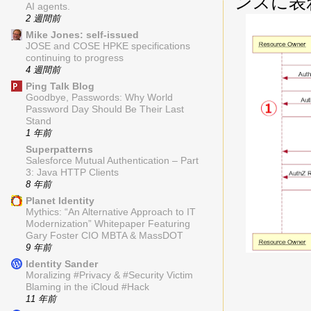
ンスに表
AI agents.
2 週間前
Mike Jones: self-issued
JOSE and COSE HPKE specifications
continuing to progress
4 週間前
Ping Talk Blog
Goodbye, Passwords: Why World
Password Day Should Be Their Last
Stand
1 年前
Superpatterns
Salesforce Mutual Authentication – Part
3: Java HTTP Clients
8 年前
Planet Identity
Mythics: “An Alternative Approach to IT
Modernization” Whitepaper Featuring
Gary Foster CIO MBTA & MassDOT
9 年前
Identity Sander
Moralizing #Privacy & #Security Victim
Blaming in the iCloud #Hack
11 年前