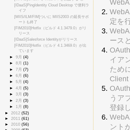
Web
[IDaaS]PingIdentity Cloud Desktop で便利ラ
Web
イフ
[MIIS/ILM/FIM]ついに MIIS2003 の延長サポ
定を
ートも終了
[FIM2010]Hotfix（ビルド 4.1.3479.0）がリ
Web
リース
ースと
[IDaaS]Salesforce Identityがリリース
[FIM2010]Hotfix（ビルド 4.1.3469.0）が出
OAu
ています
►
9月
(4)
イア
►
8月
(1)
ために 
►
7月
(7)
►
6月
(6)
Cli
►
5月
(4)
OAu
►
4月
(5)
►
3月
(3)
うアプ
►
2月
(3)
登録
►
1月
(8)
►
2012
(52)
Web
►
2011
(61)
►
2010
(56)
ントが
►
2009
(63)