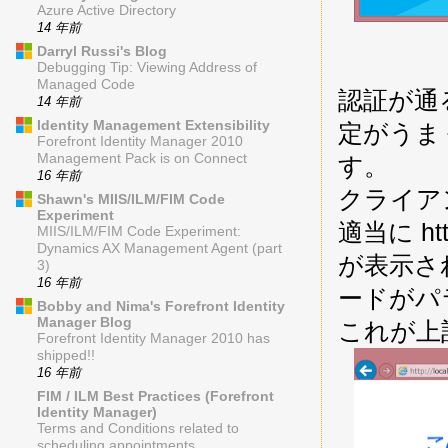
Azure Active Directory
14 年前
Darryl Russi's Blog
Debugging Tip: Viewing Address of
Managed Code
認証が通
14 年前
Identity Management Extensibility
定がうま
Forefront Identity Manager 2010
Management Pack is on Connect
す。
16 年前
クライア
Shawn's MIIS/ILM/FIM Code
Experiment
適当に ht
MIIS/ILM/FIM Code Experiment:
Dynamics AX Management Agent (part
が表示さ
3)
16 年前
ードがパ
Bobby and Nima's Forefront Identity
Manager Blog
これが上
Forefront Identity Manager 2010 has
shipped!!
16 年前
FIM / ILM Best Practices (Forefront
Identity Manager)
Terms and Conditions related to
scheduling appointments