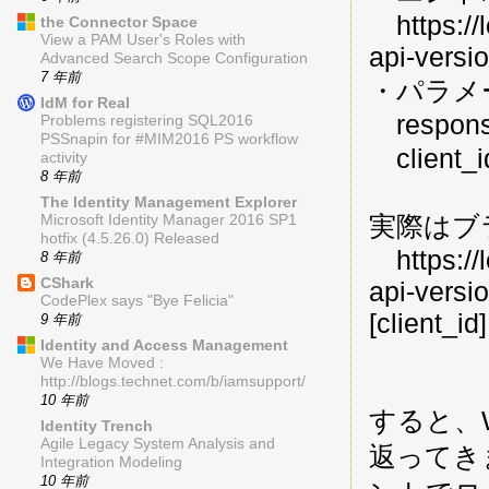
https://
the Connector Space
View a PAM User's Roles with
api-versi
Advanced Search Scope Configuration
7 年前
・パラメ
IdM for Real
response
Problems registering SQL2016
PSSnapin for #MIM2016 PS workflow
client_i
activity
8 年前
The Identity Management Explorer
実際はブ
Microsoft Identity Manager 2016 SP1
hotfix (4.5.26.0) Released
https://
8 年前
CShark
api-vers
CodePlex says "Bye Felicia"
[client_id]
9 年前
Identity and Access Management
We Have Moved :
http://blogs.technet.com/b/iamsupport/
10 年前
すると、
Identity Trench
Agile Legacy System Analysis and
返ってき
Integration Modeling
10 年前