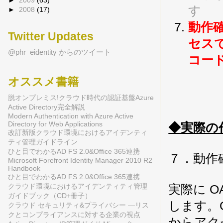
す
►
2008
(17)
動作確
Twitter Updates
セス
@phr_eidentity からのツイート
コー
オススメ書籍
脱オンプレミス!クラウド時代の認証基盤Azure
Active Directory完全解説
Modern Authentication with Azure Active
Directory for Web Applications
◆実際の
改訂新版クラウド環境におけるアイデンティ
ティ管理ガイドライン
ひと目でわかるAD FS 2.0&Office 365連携
７．動作
Microsoft Forefront Identity Manager 2010 R2
Handbook
ひと目でわかるAD FS 2.0&Office 365連携
実際に O
クラウド環境におけるアイデンティティ管理
ガイドブック（CD+冊子）
します。O
クラウド セキュリティ&プライバシー ―リス
クとコンプライアンスに対する企業の視点
からアク