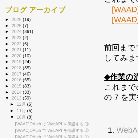
[WAAD
ブログ アーカイブ
[WAAD
►
2026
(19)
►
2025
(7)
►
2024
(361)
►
2023
(2)
►
2022
(6)
前回まで
►
2021
(11)
►
2020
(10)
してみま
►
2019
(24)
►
2018
(35)
►
2017
(46)
◆作業の
►
2016
(65)
これまで
►
2015
(83)
►
2014
(33)
の 7 を
▼
2013
(59)
►
12月
(5)
►
11月
(5)
▼
10月
(8)
[WAAD]OAuth で WebAPI を保護する ③
WebA
[WAAD]OAuth で WebAPI を保護する ②
[WAAD]OAuth で WebAPI を保護する ①