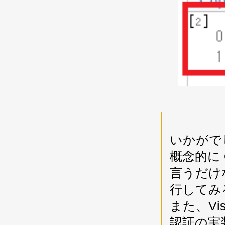
いかがで
概念的に 
言うだけ
行してみ
また、Vis
認証の実