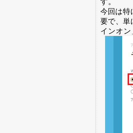
す。
今回は特
要で、単
インオン