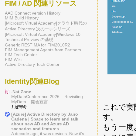
FIM / AD 関連リソース
AAD Connect version History
MIM Build History
[Microsoft Virtual Academy]クラウド時代の
Active Directory 次の一手シリーズ
[Microsoft Virtual Academy]Windows 10
Technical Preview の基礎
Generic REST MA for FIM2010R2
FIM Management Agents from Partners
FIM Tech Center
FIM Wiki
Active Directory Tech Center
Identity関連Blog
.Nat Zone
MyDataConference 2026 – Revisiting
MyData – 開会宣言
これで実
1 週間前
[Azure] Active Directory by Jairo
す。
Cadena | Space to learn and talk
about new AD and Azure AD
もう一度
scenarios and features
A decade ago, it was devices. Now it’s