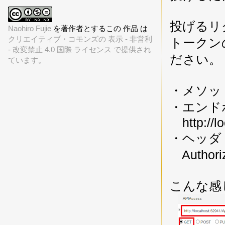
投げるリ
Naohiro Fujie
を著作者とするこの 作品 は
クリエイティブ・コモンズの 表示 - 非営利
トークン
- 改変禁止 4.0 国際 ライセンス で提供され
ださい。
ています。
・メソッ
・エンド
http://lo
・ヘッダ
Author
こんな感