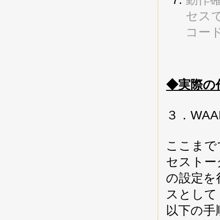
セス
コー
◆実際の
３．WA
ここまで
セストーク
の設定を
スとして 
以下の手