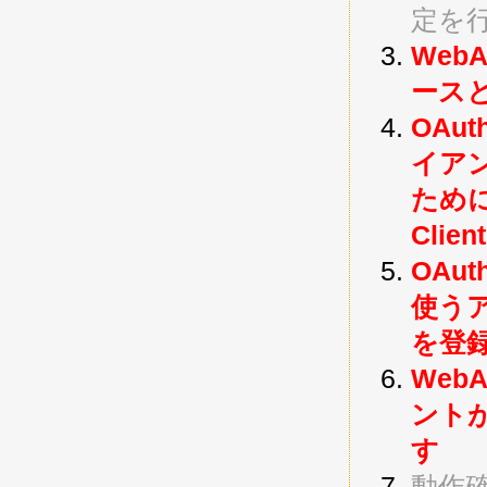
定を
Web
ースと
OAu
イア
ために 
Cli
OAu
使うア
を登
Web
ントが
す
動作確