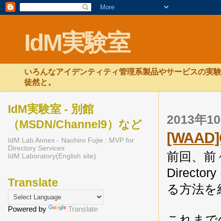
IdM実験室
いろんなアイデンティティ管理系製品やサービスの実験
徒然と。
IdM実験室 - 別館
2013年
（MSDN/Channel9）など
[WAAD
IdM Lab Annex - Naohiro Fujie : MVP for
Directory Services
前回、前々回
IdM Laboratory(English site)
Directo
Translate
る方法を
Powered by
Translate
これまで