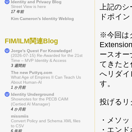
Identity and Privacy Blog
上記のシ
Street View is here
17 年前
ドポイン
Kim Cameron's Identity Weblog
※今回は
FIM/ILM関連Blog
Extensi
Jorge's Quest For Knowledge!
ースオー
(2026-07-15) Re-Awarded for the 21st
Time – MVP Identity & Access
てきたと
3 週間前
へリダイ
The new Puttyq.com
What Age of Empires II Can Teach Us
す。
About Human-AI
1 か月前
Identity Underground
Shownotes for the PECB CAIM
投げるリ
(Certied AI Manager)
4 か月前
missmiis
・メソッ
Convert Policy and Schema XML files
to CSV
・エンド
6 年前