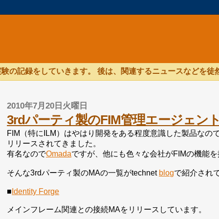
験の記録をしていきます。 後は、関連するニュースなどを徒
2010年7月20日火曜日
3rdパーティ製のFIM管理エージェン
FIM（特にILM）はやはり開発をある程度意識した製品なので
リリースされてきました。
有名なので
Omada
ですが、他にも色々な会社がFIMの機能
そんな3rdパーティ製のMAの一覧がtechnet
blog
で紹介され
■
Identity Forge
メインフレーム関連との接続MAをリリースしています。