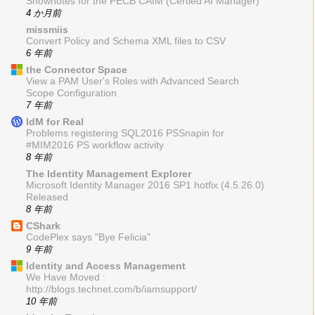
Shownotes for the PECB CAIM (Certied AI Manager)
4 か月前
missmiis
Convert Policy and Schema XML files to CSV
6 年前
the Connector Space
View a PAM User's Roles with Advanced Search
Scope Configuration
7 年前
IdM for Real
Problems registering SQL2016 PSSnapin for
#MIM2016 PS workflow activity
8 年前
The Identity Management Explorer
Microsoft Identity Manager 2016 SP1 hotfix (4.5.26.0)
Released
8 年前
CShark
CodePlex says "Bye Felicia"
9 年前
Identity and Access Management
We Have Moved :
http://blogs.technet.com/b/iamsupport/
10 年前