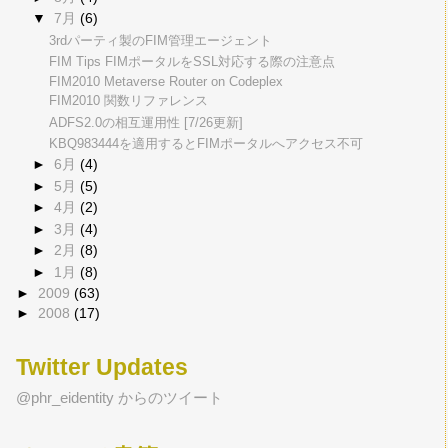
▼
7月
(6)
3rdパーティ製のFIM管理エージェント
FIM Tips FIMポータルをSSL対応する際の注意点
FIM2010 Metaverse Router on Codeplex
FIM2010 関数リファレンス
ADFS2.0の相互運用性 [7/26更新]
KBQ983444を適用するとFIMポータルへアクセス不可
►
6月
(4)
►
5月
(5)
►
4月
(2)
►
3月
(4)
►
2月
(8)
►
1月
(8)
►
2009
(63)
►
2008
(17)
Twitter Updates
@phr_eidentity からのツイート