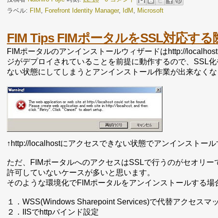
ラベル:
FIM
,
Forefront Identity Manager
,
IdM
,
Microsoft
FIM Tips FIMポータルをSSL対応
FIMポータルのアンインストールウィザードはhttp://loca
ジがデプロイされていることを前提に動作するので、SSL化やURLの
ない状態にしてしまうとアンインストール作業が出来なくな
↑http://localhostにアクセスできない状態でアンインス
ただ、FIMポータルへのアクセスはSSLで行うのがセオリー
許可していないケースが多いと思います。
そのような環境化でFIMポータルをアンインストールする
１．WSS(Windows Sharepoint Services)で代替アク
２．IISでhttpバインド設定