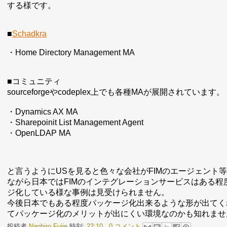
する様です。
■
Schadkra
・Home Directory Management MA
■コミュニティ
sourceforgeやcodeplex上でも各種MAが展開されています。
・Dynamics AX MA
・Sharepoinit List Management Agent
・OpenLDAP MA
と言うようにUSを見ると色々な会社がFIMのエージェント
ながら日本ではFIMのインテグレーションサービスはある程
ジ化している様な事例は見受けられません。
今後日本でもある程度パッケージ化出来るような形が出てく
てパッケージ化のメリットが出にくい環境なのかも知れませ
投稿者
Naohiro Fujie
時刻:
22:10
0 コメント