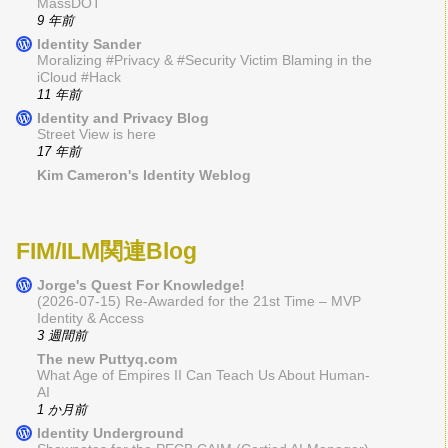
MassDOT
9 年前
Identity Sander
Moralizing #Privacy & #Security Victim Blaming in the
iCloud #Hack
11 年前
Identity and Privacy Blog
Street View is here
17 年前
Kim Cameron's Identity Weblog
FIM/ILM関連Blog
Jorge's Quest For Knowledge!
(2026-07-15) Re-Awarded for the 21st Time – MVP
Identity & Access
3 週間前
The new Puttyq.com
What Age of Empires II Can Teach Us About Human-
AI
1 か月前
Identity Underground