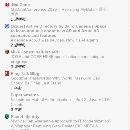
.Nat Zone
MyDataConference 2026 – Revisiting MyData – 開会
宣言
1 週間前
[Azure] Active Directory by Jairo Cadena | Space
to learn and talk about new AD and Azure AD
scenarios and features
A decade ago, it was devices. Now it’s AI agents.
2 週間前
Mike Jones: self-issued
JOSE and COSE HPKE specifications continuing to
progress
3 週間前
Ping Talk Blog
Goodbye, Passwords: Why World Password Day
Should Be Their Last Stand
1 年前
Superpatterns
Salesforce Mutual Authentication – Part 3: Java HTTP
Clients
8 年前
Planet Identity
Mythics: “An Alternative Approach to IT Modernization”
Whitepaper Featuring Gary Foster CIO MBTA &