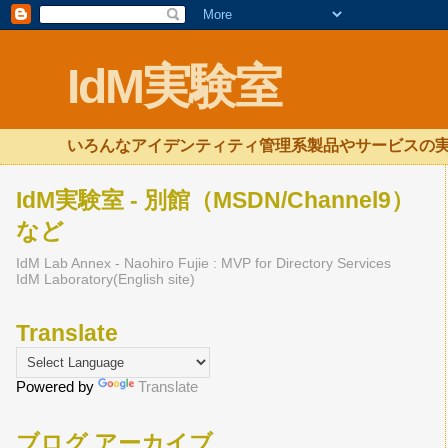
IdM実験室
いろんなアイデンティティ管理系製品やサービスの実
IdM実験室 - 別館（MSDN/Channel9）
など
IdM Lab Annex - Naohiro Fujie : MVP for Directory Services
IdM Laboratory(English site)
Translate
Powered by
Translate
ブログ アーカイブ