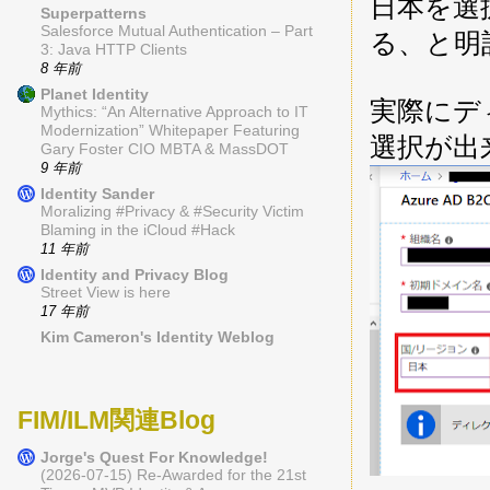
日本を選
Superpatterns
Salesforce Mutual Authentication – Part
る、と明
3: Java HTTP Clients
8 年前
Planet Identity
実際にデ
Mythics: “An Alternative Approach to IT
Modernization” Whitepaper Featuring
選択が出
Gary Foster CIO MBTA & MassDOT
9 年前
Identity Sander
Moralizing #Privacy & #Security Victim
Blaming in the iCloud #Hack
11 年前
Identity and Privacy Blog
Street View is here
17 年前
Kim Cameron's Identity Weblog
FIM/ILM関連Blog
Jorge's Quest For Knowledge!
(2026-07-15) Re-Awarded for the 21st