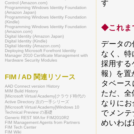
す
Control (Amazon.com)
Programming Windows Identity Foundation
(Amazon Japan)
Programming Windows Identity Foundation
(Kindle)
◆これま
Programming Windows Identity Foundation
(Amazon.com)
Digital Identity (Amazon Japan)
Digital Identity (Kindle)
データの
Digital Identity (Amazon.com)
Deploying Microsoft Forefront Identity
なく、特に
Manager 2010 Certificate Management with
Hardware Security Modules
採用する
報）を置
FIM / AD 関連リソース
タベース
AAD Connect version History
MIM Build History
ただ、全
[Microsoft Virtual Academy]クラウド時代の
なりにお
Active Directory 次の一手シリーズ
[Microsoft Virtual Academy]Windows 10
でメンテ
Technical Preview の基礎
Generic REST MA for FIM2010R2
めいわば
FIM Management Agents from Partners
FIM Tech Center
FIM Wiki