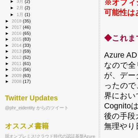
※オフィ
►
3月
(2)
►
2月
(2)
可能性は
►
1月
(1)
►
2018
(35)
►
2017
(46)
►
2016
(65)
◆これまで
►
2015
(83)
►
2014
(33)
►
2013
(59)
Azure
►
2012
(52)
なので全
►
2011
(61)
►
2010
(56)
が、デー
►
2009
(63)
►
2008
(17)
ったので
界におい
Twitter Updates
Cogni
@phr_eidentity からのツイート
後の手段
無理やり
オススメ書籍
脱オンプレミス!クラウド時代の認証基盤Azure