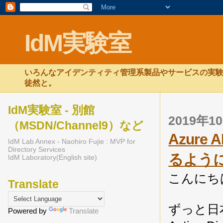
IdM実験室
いろんなアイデンティティ管理系製品やサービスの実験
徒然と。
IdM実験室 - 別館
2019年
（MSDN/Channel9）など
Azur
IdM Lab Annex - Naohiro Fujie : MVP for
Directory Services
るよう
IdM Laboratory(English site)
こんにち
Translate
ずっと日
Powered by
Translate