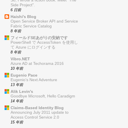
So, I wrote a fiction book. Meet "The
Side Project".
6 日前
Haishi's Blog
Open Service Broker API and Service
Fabric Service Catalog
8 年前
フィールドSEあがりの安納です
PowerShell で AccessToken を使用し
て Azure にログインする
8 年前
Vibro.NET
Azure AD at Techorama 2016
10 年前
Eugenio Pace
Eugenio’s Next Adventure
13 年前
Alik Levin's
Goodbye Microsoft, Hello Caradigm
14 年前
Claims-Based Identity Blog
Announcing July 2011 update to
Access Control Service 2.0
15 年前