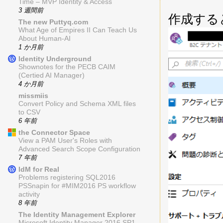
Time – MVP Identity & Access
3 週間前
作成すると
The new Puttyq.com
What Age of Empires II Can Teach Us
About Human-AI
1 か月前
Identity Underground
Shownotes for the PECB CAIM
(Certied AI Manager)
4 か月前
missmiis
Convert Policy and Schema XML files
to CSV
6 年前
the Connector Space
View a PAM User's Roles with
Advanced Search Scope Configuration
7 年前
IdM for Real
Problems registering SQL2016
PSSnapin for #MIM2016 PS workflow
activity
8 年前
The Identity Management Explorer
Microsoft Identity Manager 2016 SP1