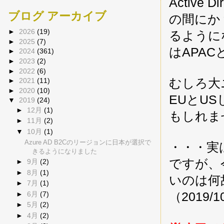
Active 
ブログ アーカイブ
の間にか
►
2026
(19)
るように
►
2025
(7)
はAPA
►
2024
(361)
►
2023
(2)
►
2022
(6)
むしろ大
►
2021
(11)
►
2020
(10)
EUとU
▼
2019
(24)
►
12月
(1)
もしれま
►
11月
(2)
▼
10月
(1)
Azure AD B2Cのリージョンに日本が選択で
・・・実は
きるようになりました
ですが、
►
9月
(2)
►
8月
(1)
いのは何
►
7月
(1)
（2019/
►
6月
(7)
►
5月
(2)
►
4月
(2)