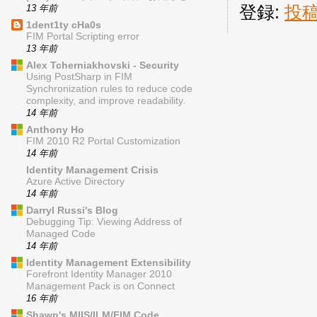
登録:
投稿 
13 年前
1dent1ty cHa0s
FIM Portal Scripting error
13 年前
Alex Tcherniakhovski - Security
Using PostSharp in FIM
Synchronization rules to reduce code
complexity, and improve readability.
14 年前
Anthony Ho
FIM 2010 R2 Portal Customization
14 年前
Identity Management Crisis
Azure Active Directory
14 年前
Darryl Russi's Blog
Debugging Tip: Viewing Address of
Managed Code
14 年前
Identity Management Extensibility
Forefront Identity Manager 2010
Management Pack is on Connect
16 年前
Shawn's MIIS/ILM/FIM Code