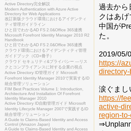
Active Directory完全解説
過去から
Modern Authentication with Azure Active
Directory for Web Applications
クはあげ
改訂新版クラウド環境におけるアイデンティ
中国がP
ティ管理ガイドライン
ひと目でわかるAD FS 2.0&Office 365連携
た。
Microsoft Forefront Identity Manager 2010 R2
Handbook
ひと目でわかるAD FS 2.0&Office 365連携
クラウド環境におけるアイデンティティ管理
2019/05
ガイドブック（CD+冊子）
https://a
クラウド セキュリティ&プライバシー ―リス
クとコンプライアンスに対する企業の視点
directory-
Active Directory ID管理ガイド Microsoft
Forefront Identity Manager 2010で実装するID
統合管理ソリューション
涙ぐまし
FIM Best Practices Volume 1: Introduction,
Architecture And Installation Of Forefront
https://f
Identity Manager 2010
Active Directory ID自動管理ガイド Microsoft
active-di
Identity Lifecycle Manager 2007で実践するID
region-to
統合管理ソリューション
A Guide to Claims-Based Identity and Access
⇒Unpl
Control (Amazon Japan)
A Guide to Claims-Based Identity and Access