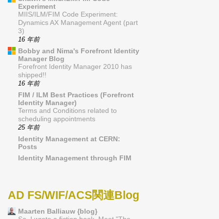
Experiment
MIIS/ILM/FIM Code Experiment:
Dynamics AX Management Agent (part
3)
16 年前
Bobby and Nima's Forefront Identity
Manager Blog
Forefront Identity Manager 2010 has
shipped!!
16 年前
FIM / ILM Best Practices (Forefront
Identity Manager)
Terms and Conditions related to
scheduling appointments
25 年前
Identity Management at CERN:
Posts
Identity Management through FIM
AD FS/WIF/ACS関連Blog
Maarten Balliauw {blog}