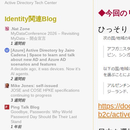
Active Directory Tech Center
◆今回の
Identity関連Blog
ひっそり
.Nat Zone
MyDataConference 2026 – Revisiting
MyData – 開会宣言
1 週間前
[Azure] Active Directory by Jairo
Cadena | Space to learn and talk
about new AD and Azure AD
scenarios and features
A decade ago, it was devices. Now it’s
AI agents.
2 週間前
Mike Jones: self-issued
JOSE and COSE HPKE specifications
continuing to progress
3 週間前
https://do
Ping Talk Blog
Goodbye, Passwords: Why World
b2c/activ
Password Day Should Be Their Last
Stand
1 年前