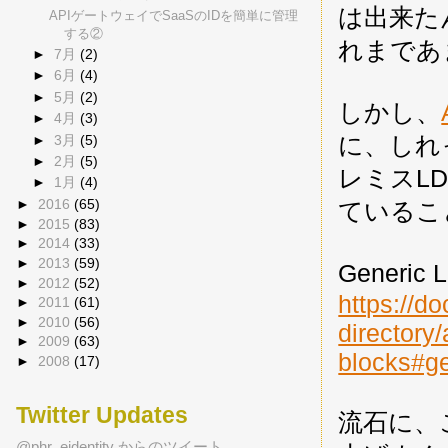
は出来た
APIゲートウェイでSaaSのIDを簡単に管理
する②
れまであ
►
7月
(2)
►
6月
(4)
►
5月
(2)
しかし、
►
4月
(3)
に、しれっと
►
3月
(5)
►
2月
(5)
レミスLD
►
1月
(4)
►
2016
(65)
ているこ
►
2015
(83)
►
2014
(33)
►
2013
(59)
Generi
►
2012
(52)
https://do
►
2011
(61)
►
2010
(56)
directory/
►
2009
(63)
blocks#ge
►
2008
(17)
Twitter Updates
流石に、
@phr_eidentity からのツイート