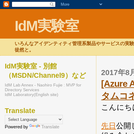
IdM実験室
いろんなアイデンティティ管理系製品やサービスの実験
徒然と。
IdM実験室 - 別館
2017年
（MSDN/Channel9）など
[Azure
IdM Lab Annex - Naohiro Fujie : MVP for
Directory Services
タムコ
IdM Laboratory(English site)
こんにち
Translate
先日
公開し
Powered by
Translate