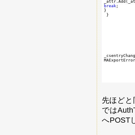
break
;

}

 }

             
             
             
             
_csentryChang
MAExportError
先ほどと同じく
ではAut
へPOS