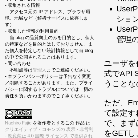
- 収集される情報
User
アクセス元の IP アドレス、ブラウザ環
ショ
境、地域など（解析サービスに依存しま
す）
User
- 収集した情報の利用目的
当 blog の品質向上のみを目的とし、個人
管理
の特定などを目的とはしておりません。ま
た個人を特定しない統計情報として当 blog
の中で公開されることはあります。
ユーザを
- 問い合わせ
不明点等は
管理人
までご連絡ください。
式でAPI
- 本プライバシーポリシーは予告なく変更
うことな
／削除することがあります。また、プライ
バシーに関するトラブルについては一切の
責任を負いかねますのでご了承ください。
ただ、Ema
て設定す
で、まずは
Naohiro Fujie
を著作者とするこの 作品 は
クリエイティブ・コモンズの 表示 - 非営利
をGET
- 改変禁止 4.0 国際 ライセンス で提供され