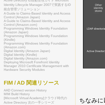
Active Directory ID自動管理ガイド Microsoft
Identity Lifecycle Manager 2007で実践するID
統合管理ソリューション
A Guide to Claims-Based Identity and Access
Control (Amazon Japan)
A Guide to Claims-Based Identity and Access
Control (Amazon.com)
Programming Windows Identity Foundation
(Amazon Japan)
Programming Windows Identity Foundation
(Kindle)
Programming Windows Identity Foundation
(Amazon.com)
Digital Identity (Amazon Japan)
Digital Identity (Kindle)
Digital Identity (Amazon.com)
Deploying Microsoft Forefront Identity
Manager 2010 Certificate Management with
Hardware Security Modules
FIM / AD 関連リソース
AAD Connect version History
MIM Build History
[Microsoft Virtual Academy]クラウド時代の
ちなみに
Active Directory 次の一手シリーズ