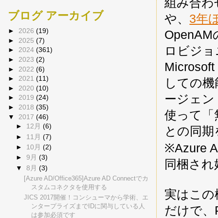
組み合わせ
ブログ アーカイブ
や、
3年
►
2026
(19)
OpenA
►
2025
(7)
ロビジョニ
►
2024
(361)
►
2023
(2)
Microsof
►
2022
(6)
►
2021
(11)
しての機
►
2020
(10)
ージェント）
►
2019
(24)
►
2018
(35)
使って「無
▼
2017
(46)
►
12月
(6)
との同期
►
11月
(7)
※Azure 
►
10月
(2)
►
9月
(3)
同梱され
▼
8月
(3)
[Azure AD/Office365]Azure AD Connectでカ
スタムコネクタを使用する
実はこの
JICS 2017開催！コンシューマから学術、エ
ンタープライズまでIDに関与している人
だけで、
は参加必須です