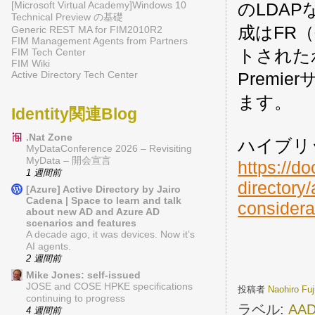
[Microsoft Virtual Academy]Windows 10
のLDAP
Technical Preview の基礎
成はFR
Generic REST MA for FIM2010R2
FIM Management Agents from Partners
トされた
FIM Tech Center
FIM Wiki
Active Directory Tech Center
Prem
ます。
Identity関連Blog
.Nat Zone
ハイブリ
MyDataConference 2026 – Revisiting
MyData – 開会宣言
https://do
1 週間前
directory/
[Azure] Active Directory by Jairo
Cadena | Space to learn and talk
considera
about new AD and Azure AD
scenarios and features
A decade ago, it was devices. Now it’s
AI agents.
2 週間前
Mike Jones: self-issued
JOSE and COSE HPKE specifications
投稿者
Naohiro Fu
continuing to progress
ラベル:
AA
4 週間前