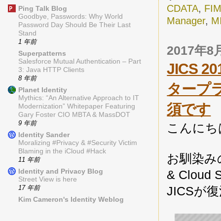
CDATA
,
FI
Ping Talk Blog
Goodbye, Passwords: Why World
Manager
,
M
Password Day Should Be Their Last
Stand
1 年前
2017年
Superpatterns
Salesforce Mutual Authentication – Part
JICS
3: Java HTTP Clients
8 年前
タープ
Planet Identity
Mythics: “An Alternative Approach to IT
須です
Modernization” Whitepaper Featuring
Gary Foster CIO MBTA & MassDOT
9 年前
こんにち
Identity Sander
Moralizing #Privacy & #Security Victim
Blaming in the iCloud #Hack
お馴染み
11 年前
Identity and Privacy Blog
& Clou
Street View is here
17 年前
JICSが
Kim Cameron's Identity Weblog