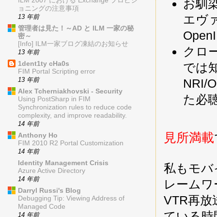
ILM 2007 における Exchange プロビジ
お馴染
ョニングの注意事項
エヴ
13 年前
管理者は見た！～AD と ILM 一家の秘
Open
密～
[Info] ILM一家ブログ凍結のお知らせ
クロー
13 年前
1dent1ty cHa0s
では知
FIM Portal Scripting error
13 年前
NRI
Alex Tcherniakhovski - Security
た必
Using PostSharp in FIM
Synchronization rules to reduce code
complexity, and improve readability.
14 年前
見所満載
Anthony Ho
FIM 2010 R2 Portal Customization
14 年前
Identity Management Crisis
私もモバ
Azure Active Directory
14 年前
レームワ
Darryl Russi's Blog
VTR再
Debugging Tip: Viewing Address of
Managed Code
ている時
14 年前