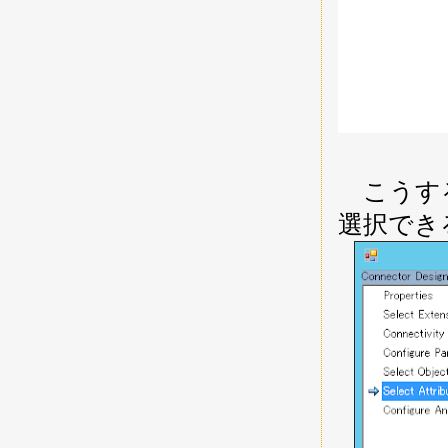
            
            
            
            
            
             
             
こうする
選択でき