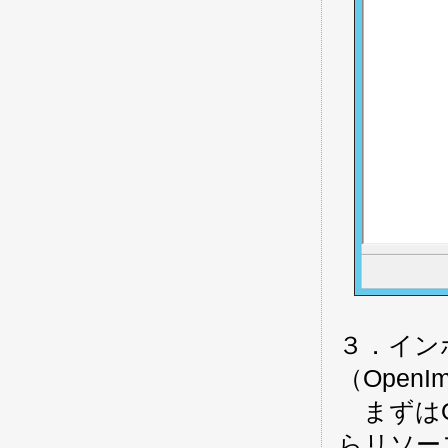
３．イン
（OpenIm
まずはOp
らリソース