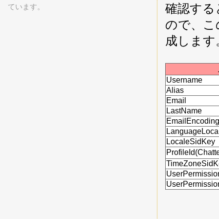
確認する
ています。
ので、こ
成します
Username
Alias
Email
LastName
EmailEncodin
LanguageLoca
LocaleSidKey
ProfileId(Cha
TimeZoneSidK
UserPermissio
UserPermissio