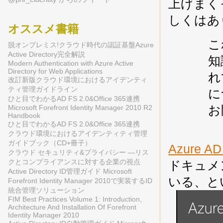
上げまく
しくはあ
オススメ書籍
こ
脱オンプレミス!クラウド時代の認証基盤Azure
Active Directory完全解説
知
Modern Authentication with Azure Active
Directory for Web Applications
れ
改訂新版クラウド環境におけるアイデンティ
ティ管理ガイドライン
に
ひと目でわかるAD FS 2.0&Office 365連携
お
Microsoft Forefront Identity Manager 2010 R2
Handbook
ひと目でわかるAD FS 2.0&Office 365連携
クラウド環境におけるアイデンティティ管理
ガイドブック（CD+冊子）
Azure 
クラウド セキュリティ&プライバシー ―リス
クとコンプライアンスに対する企業の視点
ドキュメ
Active Directory ID管理ガイド Microsoft
いる、と
Forefront Identity Manager 2010で実装するID
統合管理ソリューション
FIM Best Practices Volume 1: Introduction,
Architecture And Installation Of Forefront
Identity Manager 2010