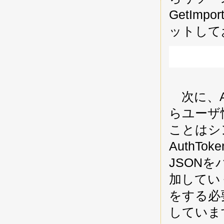
GetIm
ットして
次に、API
らユーザ情
ことはシン
AuthT
JSONを
加してい
をする必
していま