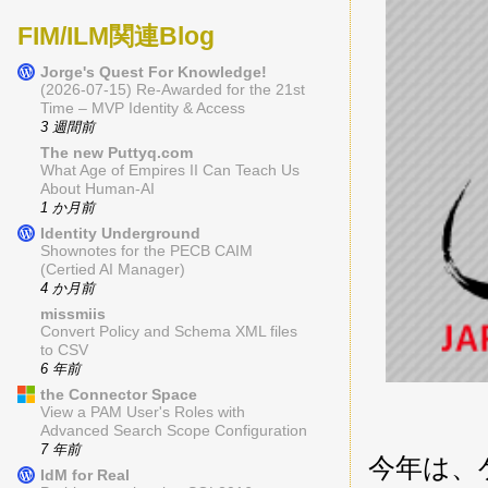
FIM/ILM関連Blog
Jorge's Quest For Knowledge!
(2026-07-15) Re-Awarded for the 21st
Time – MVP Identity & Access
3 週間前
The new Puttyq.com
What Age of Empires II Can Teach Us
About Human-AI
1 か月前
Identity Underground
Shownotes for the PECB CAIM
(Certied AI Manager)
4 か月前
missmiis
Convert Policy and Schema XML files
to CSV
6 年前
the Connector Space
View a PAM User's Roles with
Advanced Search Scope Configuration
7 年前
今年は、
IdM for Real