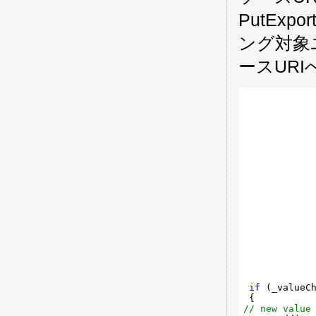
PutExpo
ング対象
ースURI
             
            
             
             
             
             
if
 (_valueCh
// new value