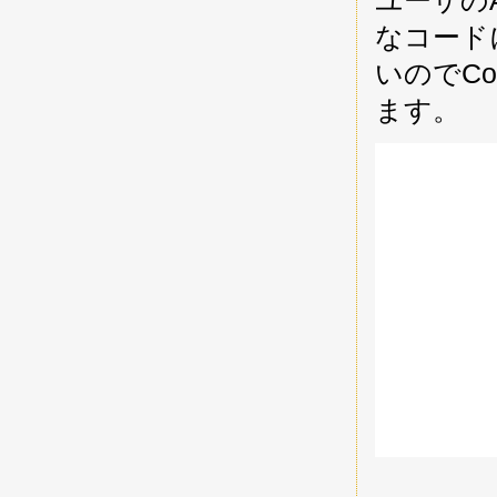
なコード
いのでCo
ます。
             
            
            
            