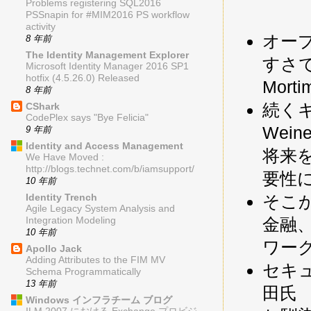
Problems registering SQL2016
PSSnapin for #MIM2016 PS workflow
activity
オー
8 年前
The Identity Management Explorer
すさでは
Microsoft Identity Manager 2016 SP1
hotfix (4.5.26.0) Released
Morti
8 年前
続くキー
CShark
CodePlex says "Bye Felicia"
Wein
9 年前
Identity and Access Management
将来
We Have Moved :
http://blogs.technet.com/b/iamsupport/
要性
10 年前
Identity Trench
そこ
Agile Legacy System Analysis and
金融
Integration Modeling
10 年前
ワー
Apollo Jack
Adding Attributes to the FIM MV
セキュ
Schema Programmatically
13 年前
田氏
Windows インフラチーム ブログ