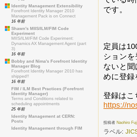
Identity Management Extensibility
です。
Forefront Identity Manager 2010
Management Pack is on Connect
16 年前
Shawn's MIIS/ILM/FIM Code
Experiment
MIIS/ILM/FIM Code Experiment:
Dynamics AX Management Agent (part
定員は1
3)
16 年前
ションを
Bobby and Nima's Forefront Identity
ないと聞
Manager Blog
Forefront Identity Manager 2010 has
めに登録
shipped!!
16 年前
FIM / ILM Best Practices (Forefront
Identity Manager)
登録はこ
Terms and Conditions related to
https://no
scheduling appointments
25 年前
Identity Management at CERN:
Posts
投稿者
Naohiro Fu
Identity Management through FIM
ラベル:
JIC