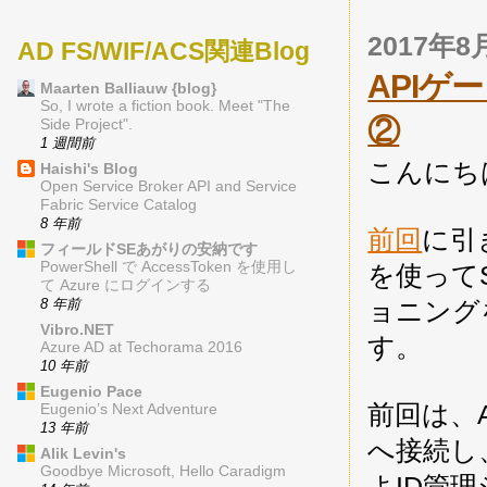
2017年
AD FS/WIF/ACS関連Blog
APIゲ
Maarten Balliauw {blog}
So, I wrote a fiction book. Meet "The
②
Side Project".
1 週間前
こんにち
Haishi's Blog
Open Service Broker API and Service
Fabric Service Catalog
8 年前
前回
に引き
フィールドSEあがりの安納です
PowerShell で AccessToken を使用し
を使ってS
て Azure にログインする
ョニング
8 年前
Vibro.NET
す。
Azure AD at Techorama 2016
10 年前
Eugenio Pace
前回は、AP
Eugenio’s Next Adventure
13 年前
へ接続し
Alik Levin's
Goodbye Microsoft, Hello Caradigm
よID管理