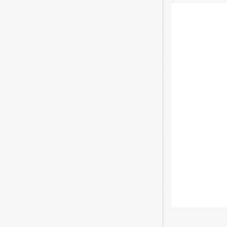
             
             
            
            
            
            
            
            
            
            
            
            
            
            
             
             
            
             