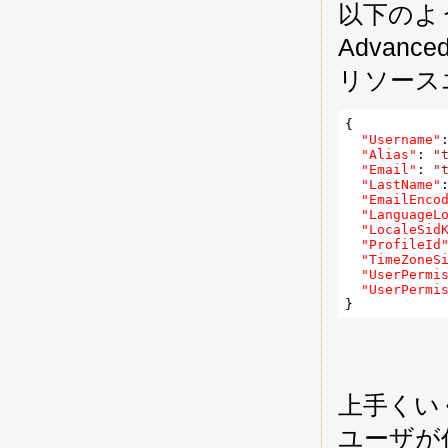
以下のような
Advanc
リソース
{

"Username"
"Alias"
: 
"
"Email"
: 
"
"LastName"
"EmailEnco
"LanguageL
"LocaleSid
"ProfileId
"TimeZoneS
"UserPermi
"UserPermi
上手くいく
ユーザが