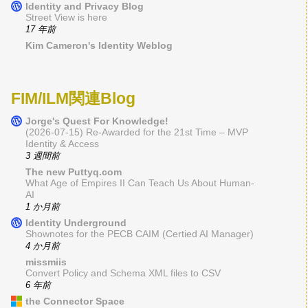
Identity and Privacy Blog
Street View is here
17 年前
Kim Cameron's Identity Weblog
FIM/ILM関連Blog
Jorge's Quest For Knowledge!
(2026-07-15) Re-Awarded for the 21st Time – MVP
Identity & Access
3 週間前
The new Puttyq.com
What Age of Empires II Can Teach Us About Human-
AI
1 か月前
Identity Underground
Shownotes for the PECB CAIM (Certied AI Manager)
4 か月前
missmiis
Convert Policy and Schema XML files to CSV
6 年前
the Connector Space