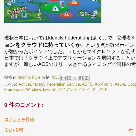
現状日本においてはIdentity FederationはあくまでIT管
ョンをクラウドに持っていくか
」という点が訴求ポイン
が強かったポイントでした。（しかもマイクロソフトが公式
日本では「クラウド上でアプリケーションを展開する」とい
ますが、新しいACSのリリースされるタイミングで同様の
投稿者
Naohiro Fujie
時刻:
0:55
ラベル:
ActiveDirectory Federation Service
,
ADFS
,
AppFabric
,
Azure
,
Goog
Framework
,
Windows Live ID
,
アイデンティティ
,
クラウド
0 件のコメント:
コメントを投稿
次の投稿
ホ