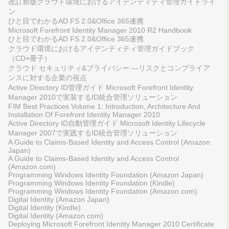
改訂新版クラウド環境におけるアイデンティティ管理ガイドライ
ン
ひと目でわかるAD FS 2.0&Office 365連携
Microsoft Forefront Identity Manager 2010 R2 Handbook
ひと目でわかるAD FS 2.0&Office 365連携
クラウド環境におけるアイデンティティ管理ガイドブック
（CD+冊子）
クラウド セキュリティ&プライバシー ―リスクとコンプライア
ンスに対する企業の視点
Active Directory ID管理ガイド Microsoft Forefront Identity
Manager 2010で実装するID統合管理ソリューション
FIM Best Practices Volume 1: Introduction, Architecture And
Installation Of Forefront Identity Manager 2010
Active Directory ID自動管理ガイド Microsoft Identity Lifecycle
Manager 2007で実践するID統合管理ソリューション
A Guide to Claims-Based Identity and Access Control (Amazon
Japan)
A Guide to Claims-Based Identity and Access Control
(Amazon.com)
Programming Windows Identity Foundation (Amazon Japan)
Programming Windows Identity Foundation (Kindle)
Programming Windows Identity Foundation (Amazon.com)
Digital Identity (Amazon Japan)
Digital Identity (Kindle)
Digital Identity (Amazon.com)
Deploying Microsoft Forefront Identity Manager 2010 Certificate