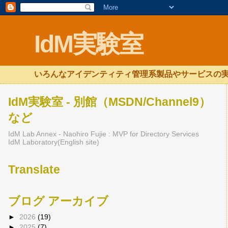
IdM実験室
いろんなアイデンティティ管理系製品やサービスの実
IdM実験室 - 別館（MSDN/Channel9）
など
IdM Lab Annex - Naohiro Fujie : MVP for Directory Services
IdM Laboratory(English site)
Translate
ブログ アーカイブ
►
2026
(19)
►
2025
(7)