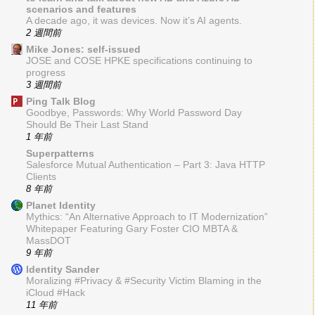
scenarios and features
A decade ago, it was devices. Now it’s AI agents.
2 週間前
Mike Jones: self-issued
JOSE and COSE HPKE specifications continuing to
progress
3 週間前
Ping Talk Blog
Goodbye, Passwords: Why World Password Day
Should Be Their Last Stand
1 年前
Superpatterns
Salesforce Mutual Authentication – Part 3: Java HTTP
Clients
8 年前
Planet Identity
Mythics: “An Alternative Approach to IT Modernization”
Whitepaper Featuring Gary Foster CIO MBTA &
MassDOT
9 年前
Identity Sander
Moralizing #Privacy & #Security Victim Blaming in the
iCloud #Hack
11 年前