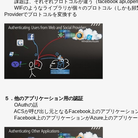
課題は、それぞれプロトコルが違う（facebook api,openid,l
WIFのようなライブラリが個々のプロトコル（しかも頻繁に変
Providerでプロトコルを変換する
５．他のアプリケーション用の認証
OAuthの話
ACSが呼び出し元となるFacebook上のアプリケーシ
Facebook上のアプリケーションがAzure上のアプリ