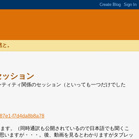
然と。
セッション
ンティティ関係のセッション（といっても一つだけでした
2-87e1-f7d4da8b8a78
います。（同時通訳も公開されているので日本語でも聞くこ
思いますが・・・。後、動画を見るとわかりますがタブレッ