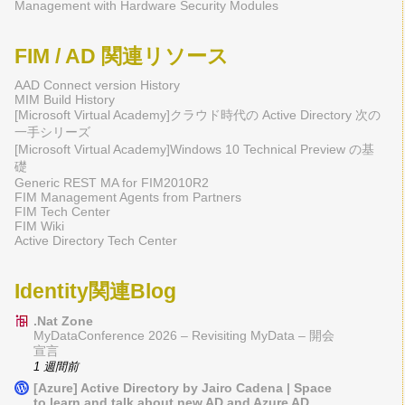
Management with Hardware Security Modules
FIM / AD 関連リソース
AAD Connect version History
MIM Build History
[Microsoft Virtual Academy]クラウド時代の Active Directory 次の
一手シリーズ
[Microsoft Virtual Academy]Windows 10 Technical Preview の基
礎
Generic REST MA for FIM2010R2
FIM Management Agents from Partners
FIM Tech Center
FIM Wiki
Active Directory Tech Center
Identity関連Blog
.Nat Zone
MyDataConference 2026 – Revisiting MyData – 開会
宣言
1 週間前
[Azure] Active Directory by Jairo Cadena | Space
to learn and talk about new AD and Azure AD