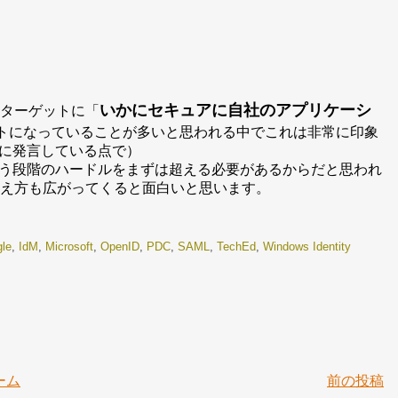
いかにセキュアに自社のアプリケーシ
理者をターゲットに「
トになっていることが多いと思われる中でこれは非常に印象
に発言している点で）
う段階のハードルをまずは超える必要があるからだと思われ
考え方も広がってくると面白いと思います。
le
,
IdM
,
Microsoft
,
OpenID
,
PDC
,
SAML
,
TechEd
,
Windows Identity
ーム
前の投稿