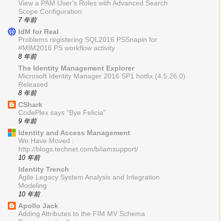
View a PAM User's Roles with Advanced Search
Scope Configuration
7 年前
IdM for Real
Problems registering SQL2016 PSSnapin for
#MIM2016 PS workflow activity
8 年前
The Identity Management Explorer
Microsoft Identity Manager 2016 SP1 hotfix (4.5.26.0)
Released
8 年前
CShark
CodePlex says "Bye Felicia"
9 年前
Identity and Access Management
We Have Moved :
http://blogs.technet.com/b/iamsupport/
10 年前
Identity Trench
Agile Legacy System Analysis and Integration
Modeling
10 年前
Apollo Jack
Adding Attributes to the FIM MV Schema