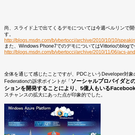
尚、スライド上で出てくるデモについては今週ベルリンで開
す。
http://blogs.msdn.com/b/vbertocci/archive/2010/10/10/speaki
また、Windows Phone7でのデモについてはVittorioのb
http://blogs.msdn.com/b/vbertocci/archive/2010/11/06/acs-a
全体を通じて感じたことですが、PDCというDeveloper対象
ソーシャルプロバイダとの
Federationの訴求ポイントが「
ションを開発することにより、5億人もいるFacebo
スチャンスの拡大にあった点が印象的でした。