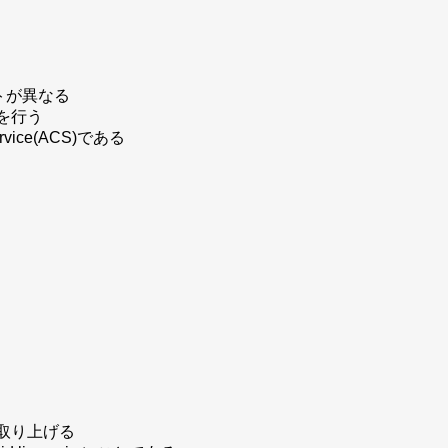
トが異なる
換を行う
rvice(ACS)
である
して取り上げる