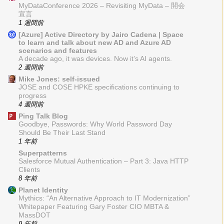
MyDataConference 2026 – Revisiting MyData – 開会
宣言
1 週間前
[Azure] Active Directory by Jairo Cadena | Space
to learn and talk about new AD and Azure AD
scenarios and features
A decade ago, it was devices. Now it’s AI agents.
2 週間前
Mike Jones: self-issued
JOSE and COSE HPKE specifications continuing to
progress
4 週間前
Ping Talk Blog
Goodbye, Passwords: Why World Password Day
Should Be Their Last Stand
1 年前
Superpatterns
Salesforce Mutual Authentication – Part 3: Java HTTP
Clients
8 年前
Planet Identity
Mythics: “An Alternative Approach to IT Modernization”
Whitepaper Featuring Gary Foster CIO MBTA &
MassDOT
9 年前