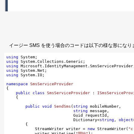
イージー SMS を使う場合のコードは以下の様な形になり
using
using
using
using
using
 System.IO;

namespace
SmsServiceProvider
{

public
class
SmsServiceProvider
 : 
ISmsServiceProv
    {

public
void
SendSms
(
string
 mobileNumber,

string
 message,

                            Guid requestId,

                            Dictionary<
string
, 
object
{

            StreamWriter writer = 
new
 StreamWriter(
"c
            writer.WriteLine(
"開始"
);
