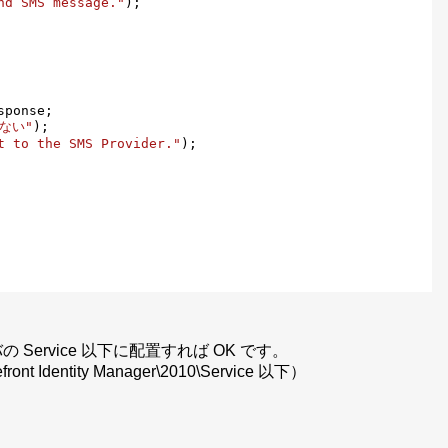
nd SMS message."
);

ponse;

ない"
);

t to the SMS Provider."
);

の Service 以下に配置すれば OK です。
t Identity Manager\2010\Service 以下）