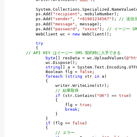
            System.Collections.Specialized.NameValueC
            ps.Add(
"recipient"
, mobileNumber);

            ps.Add(
"sender"
, 
"+81901234567"
); 
// 送信
            ps.Add(
"message"
, message);

            ps.Add(
"password"
, 
"xxxxx"
); 
// イージー S
            WebClient wc = 
new
 WebClient();

try
            {

// API KEY はイージー SMS 契約時に入手できる
byte
[] resData = wc.UploadValues(
@"ht
                wc.Dispose();

string
[] a = System.Text.Encoding.UTF
                Boolean flg = 
false
;

foreach
 (
string
 str 
in
 a)

                {

                    writer.WriteLine(str);

// 結果取得
if
 (str.Contains(
"OK"
) == 
true
)

                    {

                        flg = 
true
;

break
;

                    }

                }

if
 (flg == 
false
)

                {

// エラー