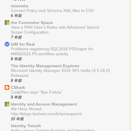
missmiis
Convert Policy and Schema XML files to CSV
6 年前
the Connector Space
View a PAM User's Roles with Advanced Search
Scope Configuration
7 年前
IdM for Real
Problems registering SQL2016 PSSnapin for
#MIM2016 PS workflow activity
8 年前
The Identity Management Explorer
Microsoft Identity Manager 2016 SP1 hotfix (4.5.26.0)
Released
8 年前
CShark
CodePlex says "Bye Felicia"
9 年前
Identity and Access Management
We Have Moved :
http://blogs.technet.com/b/iamsupport/
10 年前
Identity Trench
Agile Legacy System Analysis and Integration