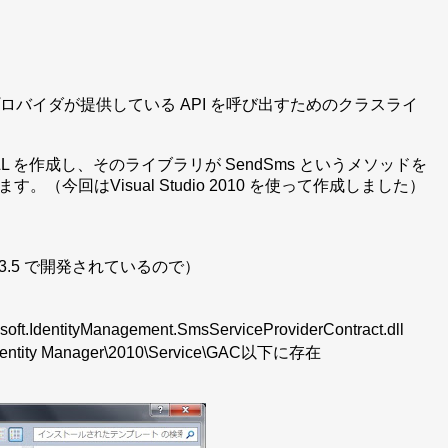
S プロバイダが提供している API を呼び出すためのクラスライ
う名前で DLL を作成し、そのライブラリが SendSms というメソッドを
回はVisual Studio 2010 を使って作成しました）
work 3.5 で開発されているので）
Management.SmsServiceProviderContract.dll
t Identity Manager\2010\Service\GAC以下に存在