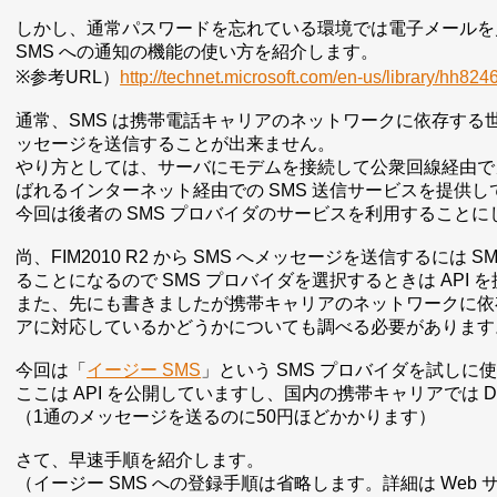
しかし、通常パスワードを忘れている環境では電子メールを
SMS への通知の機能の使い方を紹介します。
※参考URL）
http://technet.microsoft.com/en-us/library/hh82
通常、SMS は携帯電話キャリアのネットワークに依存す
ッセージを送信することが出来ません。
やり方としては、サーバにモデムを接続して公衆回線経由でメ
ばれるインターネット経由での SMS 送信サービスを提供
今回は後者の SMS プロバイダのサービスを利用することに
尚、FIM2010 R2 から SMS へメッセージを送信するには
ることになるので SMS プロバイダを選択するときは API
また、先にも書きましたが携帯キャリアのネットワークに依存
アに対応しているかどうかについても調べる必要があります
今回は「
イージー SMS
」という SMS プロバイダを試しに
ここは API を公開していますし、国内の携帯キャリアでは Doco
（1通のメッセージを送るのに50円ほどかかります）
さて、早速手順を紹介します。
（イージー SMS への登録手順は省略します。詳細は Web