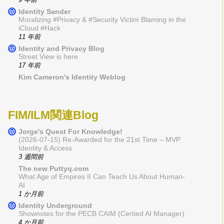
Identity Sander
Moralizing #Privacy & #Security Victim Blaming in the
iCloud #Hack
11 年前
Identity and Privacy Blog
Street View is here
17 年前
Kim Cameron's Identity Weblog
FIM/ILM関連Blog
Jorge's Quest For Knowledge!
(2026-07-15) Re-Awarded for the 21st Time – MVP
Identity & Access
3 週間前
The new Puttyq.com
What Age of Empires II Can Teach Us About Human-
AI
1 か月前
Identity Underground
Shownotes for the PECB CAIM (Certied AI Manager)
4 か月前