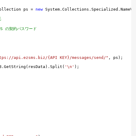
ollection ps = 
new
 System.Collections.Specialized.NameVal
元
MS の契約パスワード
tps://api.ezsms.biz/{API KEY}/messages/send/"
, ps);

8.GetString(resData).Split(
'\n'
);
