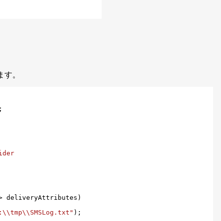
ます。
ider
> deliveryAttributes
)

:\\tmp\\SMSLog.txt"
);
