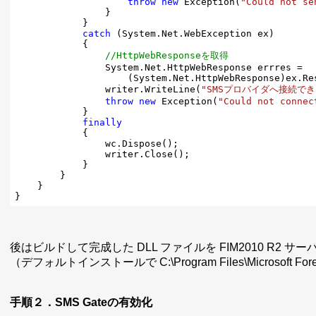
throw
new
 Exception(
"Could not se
                }

            }

catch
 (System.Net.WebException ex)

            {

//HttpWebResponseを取得
                System.Net.HttpWebResponse errres =

                    (System.Net.HttpWebResponse)ex.Res
                writer.WriteLine(
"SMSプロバイダへ接続でき
throw
new
 Exception(
"Could not connec
            }

finally
            {

                wc.Dispose();

                writer.Close();

            }

        }

    }

後はビルドして完成した DLL ファイルを FIM2010 R2 サーバ
（デフォルトインストールで C:\Program Files\Microsoft Forefron
手順２．SMS Gateの有効化