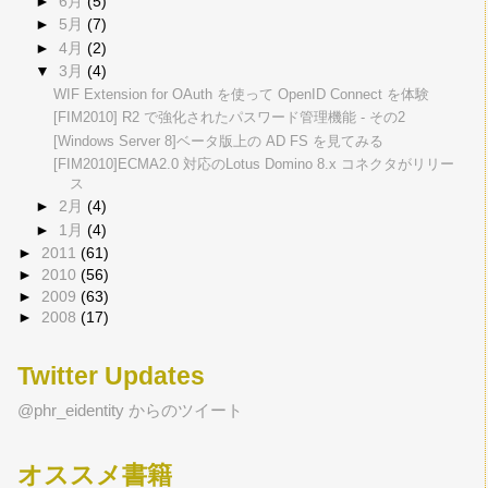
►
6月
(5)
►
5月
(7)
►
4月
(2)
▼
3月
(4)
WIF Extension for OAuth を使って OpenID Connect を体験
[FIM2010] R2 で強化されたパスワード管理機能 - その2
[Windows Server 8]ベータ版上の AD FS を見てみる
[FIM2010]ECMA2.0 対応のLotus Domino 8.x コネクタがリリー
ス
►
2月
(4)
►
1月
(4)
►
2011
(61)
►
2010
(56)
►
2009
(63)
►
2008
(17)
Twitter Updates
@phr_eidentity からのツイート
オススメ書籍