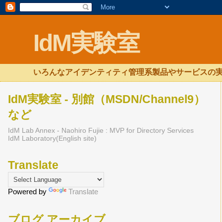
IdM実験室
いろんなアイデンティティ管理系製品やサービスの実
IdM実験室 - 別館（MSDN/Channel9）
など
IdM Lab Annex - Naohiro Fujie : MVP for Directory Services
IdM Laboratory(English site)
Translate
Powered by
Translate
ブログ アーカイブ