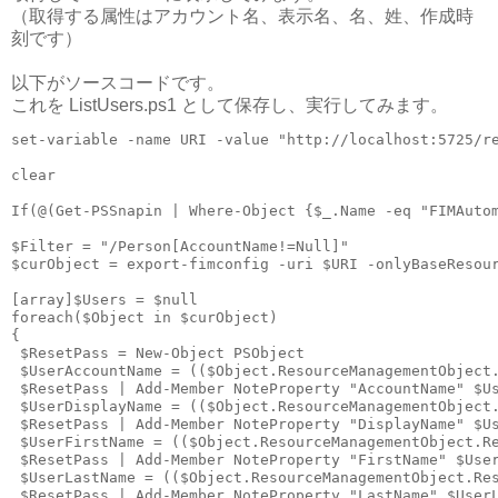
（取得する属性はアカウント名、表示名、名、姓、作成時
刻です）
以下がソースコードです。
これを ListUsers.ps1 として保存し、実行してみます。
set-variable -name URI -value "http://localhost:5725/re
clear

If(@(Get-PSSnapin | Where-Object {$_.Name -eq "FIMAutom
$Filter = "/Person[AccountName!=Null]"

$curObject = export-fimconfig -uri $URI -onlyBaseResour
[array]$Users = $null

foreach($Object in $curObject) 

{

 $ResetPass = New-Object PSObject

 $UserAccountName = (($Object.ResourceManagementObject.
 $ResetPass | Add-Member NoteProperty "AccountName" $Us
 $UserDisplayName = (($Object.ResourceManagementObject.
 $ResetPass | Add-Member NoteProperty "DisplayName" $Us
 $UserFirstName = (($Object.ResourceManagementObject.Re
 $ResetPass | Add-Member NoteProperty "FirstName" $User
 $UserLastName = (($Object.ResourceManagementObject.Res
 $ResetPass | Add-Member NoteProperty "LastName" $UserL