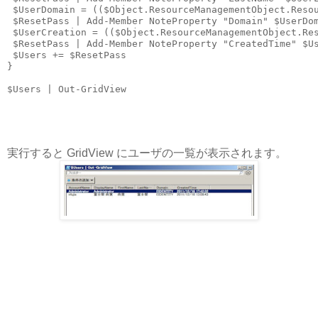
 $UserDomain = (($Object.ResourceManagementObject.Resou
 $ResetPass | Add-Member NoteProperty "Domain" $UserDom
 $UserCreation = (($Object.ResourceManagementObject.Res
 $ResetPass | Add-Member NoteProperty "CreatedTime" $Us
 $Users += $ResetPass

}

実行すると GridView にユーザの一覧が表示されます。