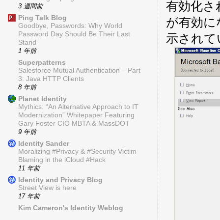
有効化されて
3 週間前
Ping Talk Blog
が有効に
Goodbye, Passwords: Why World
Password Day Should Be Their Last
示されて
Stand
1 年前
Superpatterns
Salesforce Mutual Authentication – Part
3: Java HTTP Clients
8 年前
Planet Identity
Mythics: “An Alternative Approach to IT
Modernization” Whitepaper Featuring
Gary Foster CIO MBTA & MassDOT
9 年前
Identity Sander
Moralizing #Privacy & #Security Victim
Blaming in the iCloud #Hack
11 年前
Identity and Privacy Blog
Street View is here
17 年前
Kim Cameron's Identity Weblog