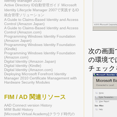
Identity Manager 2010
Active Directory ID自動管理ガイド Microsoft
Identity Lifecycle Manager 2007で実践するID
統合管理ソリューション
A Guide to Claims-Based Identity and Access
Control (Amazon Japan)
A Guide to Claims-Based Identity and Access
Control (Amazon.com)
Programming Windows Identity Foundation
(Amazon Japan)
Programming Windows Identity Foundation
(Kindle)
次の画面
Programming Windows Identity Foundation
(Amazon.com)
の環境では
Digital Identity (Amazon Japan)
Digital Identity (Kindle)
チェック
Digital Identity (Amazon.com)
Deploying Microsoft Forefront Identity
Manager 2010 Certificate Management with
Hardware Security Modules
FIM / AD 関連リソース
AAD Connect version History
MIM Build History
[Microsoft Virtual Academy]クラウド時代の