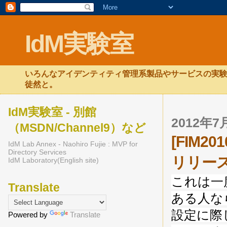
IdM実験室
いろんなアイデンティティ管理系製品やサービスの実験
徒然と。
IdM実験室 - 別館
2012年
（MSDN/Channel9）など
[FIM201
IdM Lab Annex - Naohiro Fujie : MVP for
Directory Services
リリー
IdM Laboratory(English site)
これは一
Translate
ある人な
設定に際
Powered by
Translate