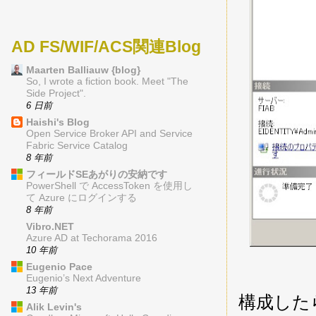
AD FS/WIF/ACS関連Blog
Maarten Balliauw {blog}
So, I wrote a fiction book. Meet "The
Side Project".
6 日前
Haishi's Blog
Open Service Broker API and Service
Fabric Service Catalog
8 年前
フィールドSEあがりの安納です
PowerShell で AccessToken を使用し
て Azure にログインする
8 年前
Vibro.NET
Azure AD at Techorama 2016
10 年前
Eugenio Pace
Eugenio’s Next Adventure
13 年前
構成した
Alik Levin's