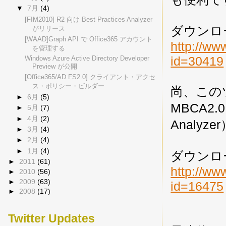
▼
7月
(4)
[FIM2010] R2 向け Best Practices Analyzer
ダウンロー
がリリース
[WAAD]Graph API で Office365 アカウント
http://ww
を管理する
id=30419
Windows Azure Active Directory Developer
Preview が公開
[Office365/AD FS2.0] クライアント・アクセ
ス・ポリシー・ビルダー
尚、この
►
6月
(5)
MBCA2.0（
►
5月
(7)
►
4月
(2)
Analy
►
3月
(4)
►
2月
(4)
►
1月
(4)
ダウンロー
►
2011
(61)
http://ww
►
2010
(56)
►
2009
(63)
id=16475
►
2008
(17)
Twitter Updates