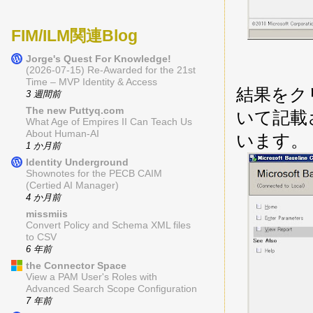
FIM/ILM関連Blog
Jorge's Quest For Knowledge!
(2026-07-15) Re-Awarded for the 21st
Time – MVP Identity & Access
結果をク
3 週間前
The new Puttyq.com
いて記載
What Age of Empires II Can Teach Us
About Human-AI
います。
1 か月前
Identity Underground
Shownotes for the PECB CAIM
(Certied AI Manager)
4 か月前
missmiis
Convert Policy and Schema XML files
to CSV
6 年前
the Connector Space
View a PAM User's Roles with
Advanced Search Scope Configuration
7 年前