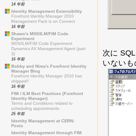
14 年前
Identity Management Extensibility
Forefront Identity Manager 2010
Management Pack is on Connect
16 年前
Shawn's MIIS/ILM/FIM Code
Experiment
MIIS/ILM/FIM Code Experiment:
Dynamics AX Management Agent (part
次に SQL
3)
16 年前
いないも
Bobby and Nima's Forefront Identity
Manager Blog
Forefront Identity Manager 2010 has
shipped!!
16 年前
FIM / ILM Best Practices (Forefront
Identity Manager)
Terms and Conditions related to
scheduling appointments
25 年前
Identity Management at CERN:
Posts
Identity Management through FIM