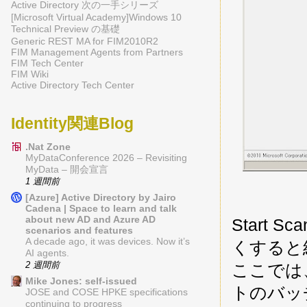
Active Directory 次の一手シリーズ
[Microsoft Virtual Academy]Windows 10
Technical Preview の基礎
Generic REST MA for FIM2010R2
FIM Management Agents from Partners
FIM Tech Center
FIM Wiki
Active Directory Tech Center
Identity関連Blog
.Nat Zone
MyDataConference 2026 – Revisiting
MyData – 開会宣言
1 週間前
[Azure] Active Directory by Jairo
Cadena | Space to learn and talk
about new AD and Azure AD
Start
scenarios and features
A decade ago, it was devices. Now it’s
くすると
AI agents.
2 週間前
ここでは、F
Mike Jones: self-issued
トのバッ
JOSE and COSE HPKE specifications
continuing to progress