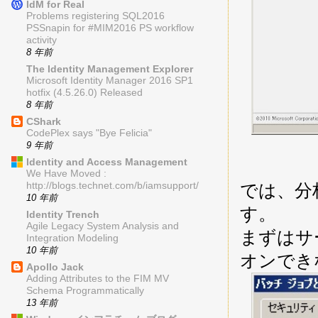
IdM for Real
Problems registering SQL2016
PSSnapin for #MIM2016 PS workflow
activity
8 年前
The Identity Management Explorer
Microsoft Identity Manager 2016 SP1
hotfix (4.5.26.0) Released
8 年前
CShark
CodePlex says "Bye Felicia"
9 年前
Identity and Access Management
We Have Moved :
では、分
http://blogs.technet.com/b/iamsupport/
10 年前
す。
Identity Trench
Agile Legacy System Analysis and
まずはサ
Integration Modeling
10 年前
オンでき
Apollo Jack
Adding Attributes to the FIM MV
Schema Programmatically
13 年前