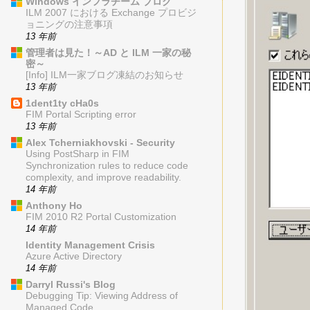
Windows インフラチーム ブログ
ILM 2007 における Exchange プロビジ
ョニングの注意事項
13 年前
管理者は見た！～AD と ILM 一家の秘
密～
[Info] ILM一家ブログ凍結のお知らせ
13 年前
1dent1ty cHa0s
FIM Portal Scripting error
13 年前
Alex Tcherniakhovski - Security
Using PostSharp in FIM
Synchronization rules to reduce code
complexity, and improve readability.
14 年前
Anthony Ho
FIM 2010 R2 Portal Customization
14 年前
Identity Management Crisis
Azure Active Directory
14 年前
Darryl Russi's Blog
Debugging Tip: Viewing Address of
Managed Code