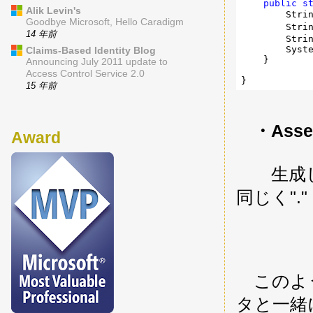
public
s
Alik Levin's
        Stri
Goodbye Microsoft, Hello Caradigm
        Stri
14 年前
        Strin
        Syst
Claims-Based Identity Blog
    }

Announcing July 2011 update to
Access Control Service 2.0
15 年前
・Asse
Award
生成した署
同じく"
このように
タと一緒に