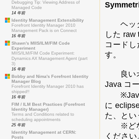
Debugging Tip: Viewing Address of
Symme
Managed Code
14 年前
Identity Management Extensibility
ヘッダ部
Forefront Identity Manager 2010
Management Pack is on Connect
した raw 
16 年前
コードし
Shawn's MIIS/ILM/FIM Code
Experiment
す。
MIIS/ILM/FIM Code Experiment:
Dynamics AX Management Agent (part
3)
16 年前
良いオ
Bobby and Nima's Forefront Identity
Manager Blog
Java
Forefront Identity Manager 2010 has
shipped!!
※Jav
16 年前
に ecl
FIM / ILM Best Practices (Forefront
Identity Manager)
た、とい
Terms and Conditions related to
scheduling appointments
※どな
25 年前
Identity Management at CERN:
ください
Posts