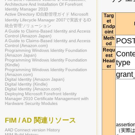
Architecture And Installation Of Forefront
Identity Manager 2010
Active Directory ID自動管理ガイド Microsoft
Targ
Identity Lifecycle Manager 2007で実践するID
et
統合管理ソリューション
Endp
A Guide to Claims-Based Identity and Access
oint
Control (Amazon Japan)
Meth
POS
A Guide to Claims-Based Identity and Access
od
Control (Amazon.com)
Requ
Programming Windows Identity Foundation
Cont
(Amazon Japan)
est
Programming Windows Identity Foundation
Head
type
(Kindle)
er
Programming Windows Identity Foundation
grant
(Amazon.com)
Digital Identity (Amazon Japan)
Digital Identity (Kindle)
Digital Identity (Amazon.com)
Deploying Microsoft Forefront Identity
Manager 2010 Certificate Management with
Hardware Security Modules
FIM / AD 関連リソース
assertio
AAD Connect version History
（実際
MIM Build History