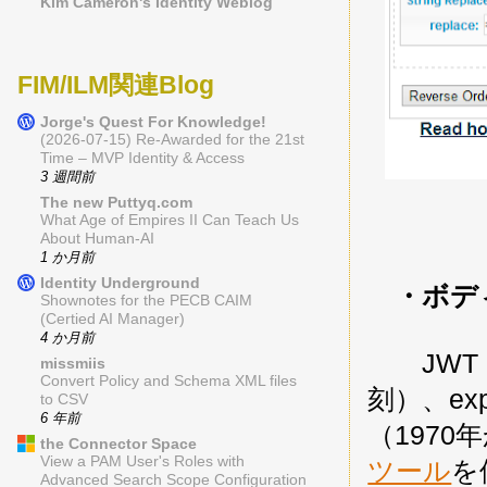
Kim Cameron's Identity Weblog
FIM/ILM関連Blog
Jorge's Quest For Knowledge!
(2026-07-15) Re-Awarded for the 21st
Time – MVP Identity & Access
3 週間前
The new Puttyq.com
What Age of Empires II Can Teach Us
About Human-AI
1 か月前
Identity Underground
・ボデ
Shownotes for the PECB CAIM
(Certied AI Manager)
4 か月前
JWT を
missmiis
Convert Policy and Schema XML files
刻）、exp
to CSV
6 年前
（197
the Connector Space
View a PAM User's Roles with
ツール
を
Advanced Search Scope Configuration