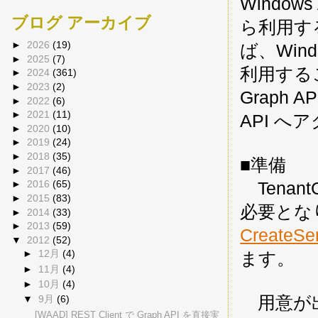
Windows
ブログ アーカイブ
ら利用する
►
2026
(19)
ば、Window
►
2025
(7)
利用するこ
►
2024
(361)
►
2023
(2)
Graph 
►
2022
(6)
►
2021
(11)
API 
►
2020
(10)
►
2019
(24)
►
2018
(35)
■準備
►
2017
(46)
TenantC
►
2016
(65)
►
2015
(83)
必要とな
►
2014
(33)
►
2013
(59)
CreateSer
▼
2012
(52)
ます。
►
12月
(4)
►
11月
(4)
►
10月
(4)
用意が出
▼
9月
(6)
[WAAD] REST Client で Graph API を直接実