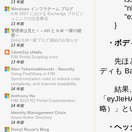
13 年前
"nbf":
Windows インフラチーム ブログ
ILM 2007 における Exchange プロビジ
"exp":
ョニングの注意事項
}
13 年前
管理者は見た！～AD と ILM 一家の秘
密～
[Info] ILM一家ブログ凍結のお知らせ
・ボディ
13 年前
1dent1ty cHa0s
FIM Portal Scripting error
先ほどの
13 年前
Alex Tcherniakhovski - Security
ディも Ba
Using PostSharp in FIM
Synchronization rules to reduce code
complexity, and improve readability.
結果
14 年前
Anthony Ho
「eyJleH
FIM 2010 R2 Portal Customization
14 年前
略）」と
Identity Management Crisis
Azure Active Directory
14 年前
・ヘッダ
Darryl Russi's Blog