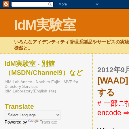
IdM実験室
いろんなアイデンティティ管理系製品やサービスの実験
徒然と。
IdM実験室 - 別館
2012年
（MSDN/Channel9）など
[WAAD]
IdM Lab Annex - Naohiro Fujie : MVP for
Directory Services
する
IdM Laboratory(English site)
# 一部
Translate
encode ⇒
Powered by
Translate