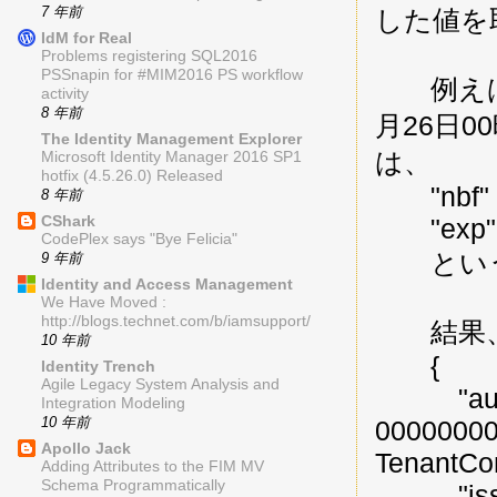
7 年前
した値を
IdM for Real
Problems registering SQL2016
PSSnapin for #MIM2016 PS workflow
例えば、2
activity
8 年前
月26日
The Identity Management Explorer
は、
Microsoft Identity Manager 2016 SP1
hotfix (4.5.26.0) Released
"nbf" :
8 年前
CShark
"exp" :
CodePlex says "Bye Felicia"
という
9 年前
Identity and Access Management
We Have Moved :
http://blogs.technet.com/b/iamsupport/
結果、以
10 年前
{
Identity Trench
Agile Legacy System Analysis and
"aud": 
Integration Modeling
10 年前
00000000
Apollo Jack
TenantCon
Adding Attributes to the FIM MV
Schema Programmatically
"iss": "