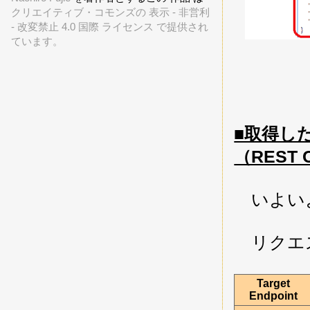
クリエイティブ・コモンズの 表示 - 非営利
- 改変禁止 4.0 国際 ライセンス で提供され
ています。
■取得した 
（REST C
いよいよ 
リクエス
Target
Endpoint