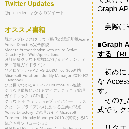
Twitter Updates
Graph
@phr_eidentity からのツイート
実際にや
オススメ書籍
脱オンプレミス!クラウド時代の認証基盤Azure
■Graph
Active Directory完全解説
Modern Authentication with Azure Active
する（RES
Directory for Web Applications
改訂新版クラウド環境におけるアイデンティ
ティ管理ガイドライン
初めに、G
ひと目でわかるAD FS 2.0&Office 365連携
Microsoft Forefront Identity Manager 2010 R2
な Acce
Handbook
ひと目でわかるAD FS 2.0&Office 365連携
す。
クラウド環境におけるアイデンティティ管理
ガイドブック（CD+冊子）
そのために
クラウド セキュリティ&プライバシー ―リス
クとコンプライアンスに対する企業の視点
式でリク
Active Directory ID管理ガイド Microsoft
Forefront Identity Manager 2010で実装するID
統合管理ソリューション
リクエス
FIM Best Practices Volume 1: Introduction,