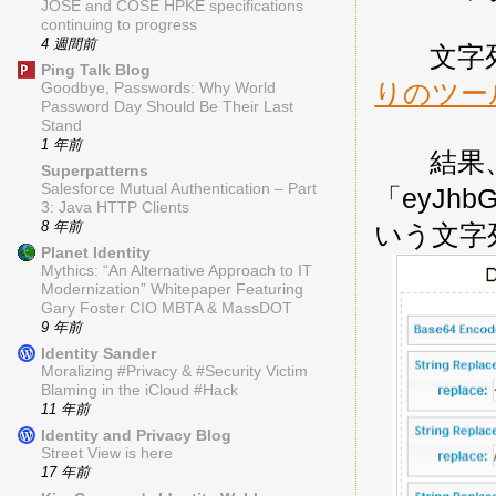
JOSE and COSE HPKE specifications
continuing to progress
4 週間前
文字列「{"a
Ping Talk Blog
りのツー
Goodbye, Passwords: Why World
Password Day Should Be Their Last
Stand
1 年前
結果
Superpatterns
Salesforce Mutual Authentication – Part
「eyJhbG
3: Java HTTP Clients
8 年前
いう文字
Planet Identity
Mythics: “An Alternative Approach to IT
Modernization” Whitepaper Featuring
Gary Foster CIO MBTA & MassDOT
9 年前
Identity Sander
Moralizing #Privacy & #Security Victim
Blaming in the iCloud #Hack
11 年前
Identity and Privacy Blog
Street View is here
17 年前