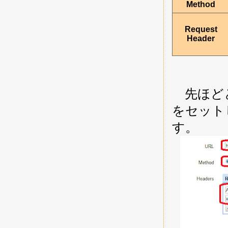
Method
Request
Header
先ほどと同様
をセットし
す。