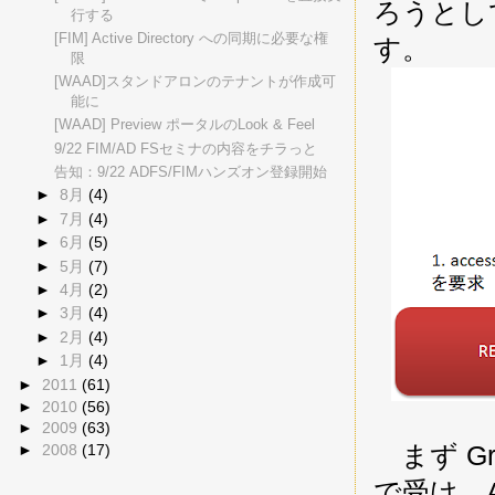
ろうとし
行する
[FIM] Active Directory への同期に必要な権
す。
限
[WAAD]スタンドアロンのテナントが作成可
能に
[WAAD] Preview ポータルのLook & Feel
9/22 FIM/AD FSセミナの内容をチラっと
告知：9/22 ADFS/FIMハンズオン登録開始
►
8月
(4)
►
7月
(4)
►
6月
(5)
►
5月
(7)
►
4月
(2)
►
3月
(4)
►
2月
(4)
►
1月
(4)
►
2011
(61)
►
2010
(56)
►
2009
(63)
まず Gr
►
2008
(17)
で受け、A