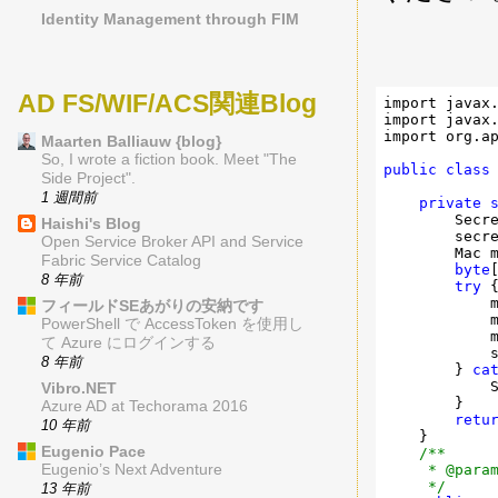
Identity Management through FIM
AD FS/WIF/ACS関連Blog
import javax.
import javax.
import org.ap
Maarten Balliauw {blog}
So, I wrote a fiction book. Meet "The
public
class
Side Project".
1 週間前
private
        Secr
Haishi's Blog
        secr
Open Service Broker API and Service
        Mac m
Fabric Service Catalog
byte
8 年前
try
 {
            
フィールドSEあがりの安納です
            m
PowerShell で AccessToken を使用し
            
て Azure にログインする
            s
8 年前
        } 
ca
            
Vibro.NET
        }    
Azure AD at Techorama 2016
retu
10 年前
    }

Eugenio Pace
/**

     * @param
Eugenio’s Next Adventure
     */
13 年前