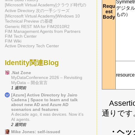
Symmetr
[Microsoft Virtual Academy]クラウド時代の
Requ
デジタ
Active Directory 次の一手シリーズ
est
もの）
[Microsoft Virtual Academy]Windows 10
Body
Technical Preview の基礎
Generic REST MA for FIM2010R2
FIM Management Agents from Partners
FIM Tech Center
FIM Wiki
Active Directory Tech Center
Identity関連Blog
.Nat Zone
resource
MyDataConference 2026 – Revisiting
MyData – 開会宣言
1 週間前
[Azure] Active Directory by Jairo
Cadena | Space to learn and talk
Asser
about new AD and Azure AD
scenarios and features
通りです
A decade ago, it was devices. Now it’s
AI agents.
2 週間前
・ヘッダ
Mike Jones: self-issued