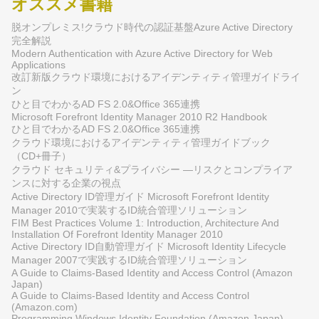
オススメ書籍
脱オンプレミス!クラウド時代の認証基盤Azure Active Directory
完全解説
Modern Authentication with Azure Active Directory for Web
Applications
改訂新版クラウド環境におけるアイデンティティ管理ガイドライ
ン
ひと目でわかるAD FS 2.0&Office 365連携
Microsoft Forefront Identity Manager 2010 R2 Handbook
ひと目でわかるAD FS 2.0&Office 365連携
クラウド環境におけるアイデンティティ管理ガイドブック
（CD+冊子）
クラウド セキュリティ&プライバシー ―リスクとコンプライア
ンスに対する企業の視点
Active Directory ID管理ガイド Microsoft Forefront Identity
Manager 2010で実装するID統合管理ソリューション
FIM Best Practices Volume 1: Introduction, Architecture And
Installation Of Forefront Identity Manager 2010
Active Directory ID自動管理ガイド Microsoft Identity Lifecycle
Manager 2007で実践するID統合管理ソリューション
A Guide to Claims-Based Identity and Access Control (Amazon
Japan)
A Guide to Claims-Based Identity and Access Control
(Amazon.com)
Programming Windows Identity Foundation (Amazon Japan)