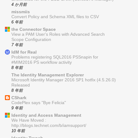
4 か月前
missmiis
Convert Policy and Schema XML files to CSV
6 年前
the Connector Space
View a PAM User's Roles with Advanced Search
Scope Configuration
7 年前
IdM for Real
Problems registering SQL2016 PSSnapin for
#MIM2016 PS workflow activity
8 年前
The Identity Management Explorer
Microsoft Identity Manager 2016 SP1 hotfix (4.5.26.0)
Released
8 年前
CShark
CodePlex says "Bye Felicia"
9 年前
Identity and Access Management
We Have Moved :
http://blogs.technet.com/b/iamsupport/
10 年前