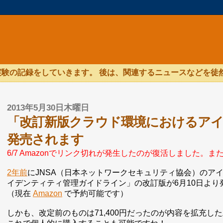
験の記録をしていきます。 後は、関連するニュースなどを徒
2013年5月30日木曜日
「改訂新版クラウド環境におけるア
発売されます
6/7 Amazonでリンク切れが発生したのが復活しました。ま
2年前
にJNSA（日本ネットワークセキュリティ協会）のア
イデンティティ管理ガイドライン」の改訂版が6月10日より
（現在
Amazon
で予約可能です）
しかも、改定前のものは71,400円だったのが内容を拡充した