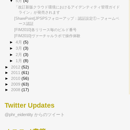
▼
5月
(4)
「改訂新版クラウド環境におけるアイデンティティ管理ガイド
ライン」が発売されます
[SharePoint]JPSPSフォローアップ：認証設定①～フォームベ
ース認証
[FIM2010]各リリース毎のビルド番号
[FIM2010]ヴァーチャルラボで操作体験
►
4月
(5)
►
3月
(3)
►
2月
(3)
►
1月
(8)
►
2012
(52)
►
2011
(61)
►
2010
(56)
►
2009
(63)
►
2008
(17)
Twitter Updates
@phr_eidentity からのツイート