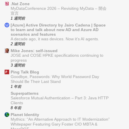
.Nat Zone
MyDataConference 2026 – Revisiting MyData – 開会
宣言
1 週間前
[Azure] Active Directory by Jairo Cadena | Space
to learn and talk about new AD and Azure AD
scenarios and features
A decade ago, it was devices. Now it’s AI agents.
2 週間前
Mike Jones: self-issued
JOSE and COSE HPKE specifications continuing to
progress
3 週間前
Ping Talk Blog
Goodbye, Passwords: Why World Password Day
Should Be Their Last Stand
1 年前
Superpatterns
Salesforce Mutual Authentication – Part 3: Java HTTP
Clients
8 年前
Planet Identity
Mythics: “An Alternative Approach to IT Modernization”
Whitepaper Featuring Gary Foster CIO MBTA &