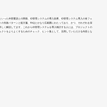
いった外部要請との関係、ID管理システムの導入効果、ID管理システム導入の各フェ
トの失敗パターンと処方箋、FAQとかなり広範囲にわたっており、かつ、それぞれを深
詳しく解説してます。これからID管理システムを導入検討する人には、プロジェクトの
ジェクトをよりよくするためのチェック、ヒント集として、活用していただける内容とな