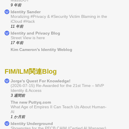
MassDOT
9 年前
Identity Sander
Moralizing #Privacy & #Security Victim Blaming in the
iCloud #Hack
11 年前
Identity and Privacy Blog
Street View is here
17 年前
Kim Cameron's Identity Weblog
FIM/ILM関連Blog
Jorge's Quest For Knowledge!
(2026-07-15) Re-Awarded for the 21st Time – MVP
Identity & Access
3 週間前
The new Puttyq.com
What Age of Empires II Can Teach Us About Human-
AI
1 か月前
Identity Underground
Shownotes for the PECB CAIM (Certied AI Manager)