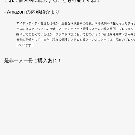
これで個人的に購入することも可能ですね！
- Amazon の内容紹介より
アイデンティティ管理とは何か、主要な構成要素の定義、内部統制や情報セキュリティと
ーズのタスクについての指針、アイデンティティ管理システムの導入事例、プロジェク
掘りしてまとめているほか、クラウド環境においてどのようにID管理を運用すべきかを
推進の準備として、また、現在ID管理システムを導入中の人にとっては、現在のプロ
っています。
是非一人一冊ご購入あれ！