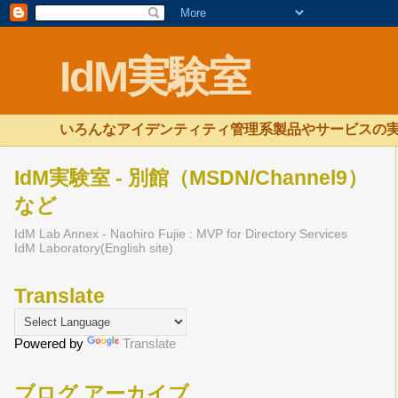
IdM実験室
いろんなアイデンティティ管理系製品やサービスの実
IdM実験室 - 別館（MSDN/Channel9）
など
IdM Lab Annex - Naohiro Fujie : MVP for Directory Services
IdM Laboratory(English site)
Translate
Powered by
Translate
ブログ アーカイブ