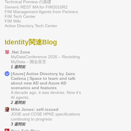
Technical Preview の基礎
Generic REST MA for FIM2010R2
FIM Management Agents from Partners
FIM Tech Center
FIM Wiki
Active Directory Tech Center
Identity関連Blog
.Nat Zone
MyDataConference 2026 – Revisiting
MyData – 開会宣言
1 週間前
[Azure] Active Directory by Jairo
Cadena | Space to learn and talk
about new AD and Azure AD
scenarios and features
A decade ago, it was devices. Now it’s
AI agents.
2 週間前
Mike Jones: self-issued
JOSE and COSE HPKE specifications
continuing to progress
3 週間前
Ping Talk Blog