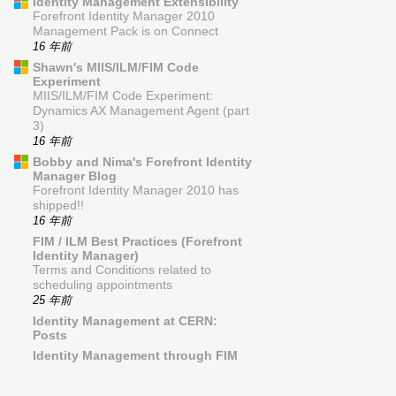
Identity Management Extensibility
Forefront Identity Manager 2010
Management Pack is on Connect
16 年前
Shawn's MIIS/ILM/FIM Code
Experiment
MIIS/ILM/FIM Code Experiment:
Dynamics AX Management Agent (part
3)
16 年前
Bobby and Nima's Forefront Identity
Manager Blog
Forefront Identity Manager 2010 has
shipped!!
16 年前
FIM / ILM Best Practices (Forefront
Identity Manager)
Terms and Conditions related to
scheduling appointments
25 年前
Identity Management at CERN:
Posts
Identity Management through FIM