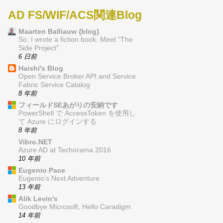
AD FS/WIF/ACS関連Blog
Maarten Balliauw {blog}
So, I wrote a fiction book. Meet "The
Side Project".
6 日前
Haishi's Blog
Open Service Broker API and Service
Fabric Service Catalog
8 年前
フィールドSEあがりの安納です
PowerShell で AccessToken を使用し
て Azure にログインする
8 年前
Vibro.NET
Azure AD at Techorama 2016
10 年前
Eugenio Pace
Eugenio’s Next Adventure
13 年前
Alik Levin's
Goodbye Microsoft, Hello Caradigm
14 年前