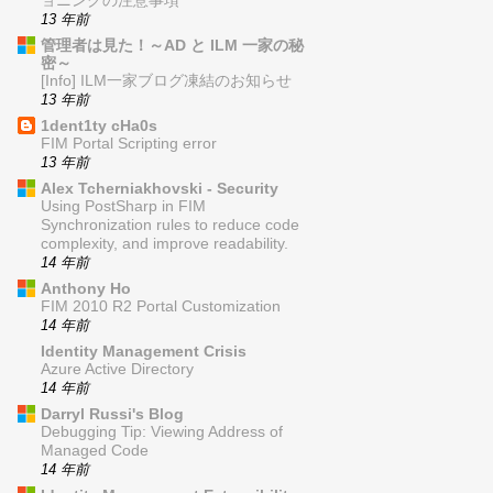
ョニングの注意事項
13 年前
管理者は見た！～AD と ILM 一家の秘
密～
[Info] ILM一家ブログ凍結のお知らせ
13 年前
1dent1ty cHa0s
FIM Portal Scripting error
13 年前
Alex Tcherniakhovski - Security
Using PostSharp in FIM
Synchronization rules to reduce code
complexity, and improve readability.
14 年前
Anthony Ho
FIM 2010 R2 Portal Customization
14 年前
Identity Management Crisis
Azure Active Directory
14 年前
Darryl Russi's Blog
Debugging Tip: Viewing Address of
Managed Code
14 年前