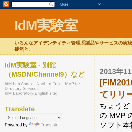
IdM実験室
いろんなアイデンティティ管理系製品やサービスの実験
徒然と。
IdM実験室 - 別館
2013年
（MSDN/Channel9）など
[FIM
IdM Lab Annex - Naohiro Fujie : MVP for
Directory Services
てリリ
IdM Laboratory(English site)
ちょうど M
Translate
の MV
ソフト本社を
Powered by
Translate