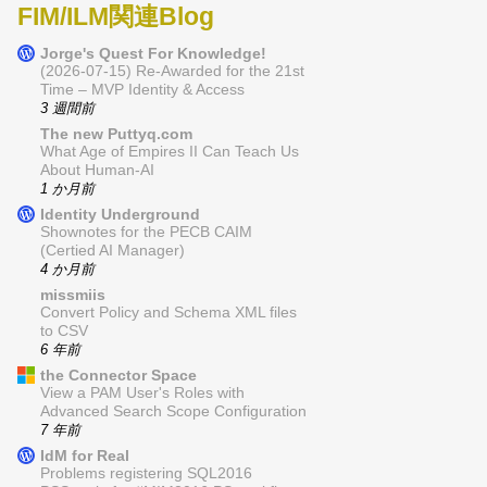
FIM/ILM関連Blog
Jorge's Quest For Knowledge!
(2026-07-15) Re-Awarded for the 21st
Time – MVP Identity & Access
3 週間前
The new Puttyq.com
What Age of Empires II Can Teach Us
About Human-AI
1 か月前
Identity Underground
Shownotes for the PECB CAIM
(Certied AI Manager)
4 か月前
missmiis
Convert Policy and Schema XML files
to CSV
6 年前
the Connector Space
View a PAM User's Roles with
Advanced Search Scope Configuration
7 年前
IdM for Real
Problems registering SQL2016