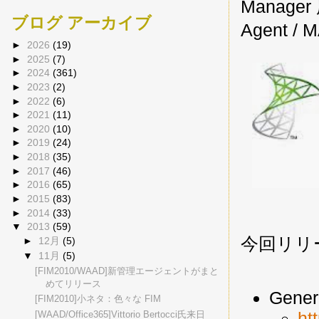
Manag
ブログ アーカイブ
Agent
►
2026
(19)
►
2025
(7)
►
2024
(361)
►
2023
(2)
►
2022
(6)
►
2021
(11)
►
2020
(10)
►
2019
(24)
►
2018
(35)
►
2017
(46)
►
2016
(65)
►
2015
(83)
►
2014
(33)
▼
2013
(59)
今回リリ
►
12月
(5)
▼
11月
(5)
[FIM2010/WAAD]新管理エージェントがまと
めてリリース
Gener
[FIM2010]小ネタ：色々な FIM
ht
[WAAD/Office365]Vittorio Bertocci氏来日