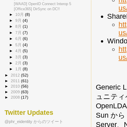
[WAAD] OpenID Connect Interop 5
us
[Office365] DirSync on DC!!
Share
►
10月
(8)
►
9月
(4)
ht
►
8月
(1)
us
►
7月
(7)
►
6月
(6)
Windo
►
5月
(4)
ht
►
4月
(5)
us
►
3月
(3)
►
2月
(3)
►
1月
(8)
►
2012
(52)
►
2011
(61)
Gener
►
2010
(56)
►
2009
(63)
ュニティベ
►
2008
(17)
OpenL
Twitter Updates
Sun から 
@phr_eidentity からのツイート
Server、