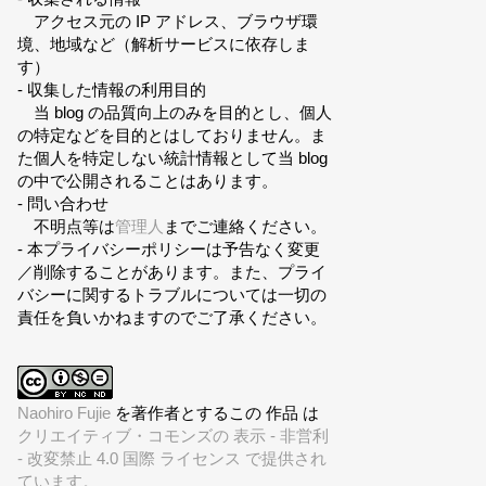
アクセス元の IP アドレス、ブラウザ環
境、地域など（解析サービスに依存しま
す）
- 収集した情報の利用目的
当 blog の品質向上のみを目的とし、個人
の特定などを目的とはしておりません。ま
た個人を特定しない統計情報として当 blog
の中で公開されることはあります。
- 問い合わせ
不明点等は
管理人
までご連絡ください。
- 本プライバシーポリシーは予告なく変更
／削除することがあります。また、プライ
バシーに関するトラブルについては一切の
責任を負いかねますのでご了承ください。
Naohiro Fujie
を著作者とするこの 作品 は
クリエイティブ・コモンズの 表示 - 非営利
- 改変禁止 4.0 国際 ライセンス で提供され
ています。