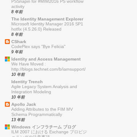
PSSnapin for #MIM2016 PS workflow
activity
8 年前
The Identity Management Explorer
Microsoft Identity Manager 2016 SP1
hotfix (4.5.26.0) Released
8 年前
CShark
CodePlex says "Bye Felicia"
9 年前
Identity and Access Management
We Have Moved :
http://blogs.technet.com/b/iamsupport/
10 年前
Identity Trench
Agile Legacy System Analysis and
Integration Modeling
10 年前
Apollo Jack
Adding Attributes to the FIM MV
Schema Programmatically
13 年前
Windows インフラチーム ブログ
ILM 2007 における Exchange プロビジ