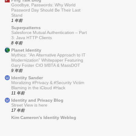
Goodbye, Passwords: Why World
Password Day Should Be Their Last
Stand
1 年前
Superpatterns
Salesforce Mutual Authentication – Part
3: Java HTTP Clients
8 年前
Planet Identity
Mythics: “An Alternative Approach to IT
Modernization” Whitepaper Featuring
Gary Foster CIO MBTA & MassDOT
9 年前
Identity Sander
Moralizing #Privacy & #Security Victim
Blaming in the iCloud #Hack
11 年前
Identity and Privacy Blog
Street View is here
17 年前
Kim Cameron's Identity Weblog