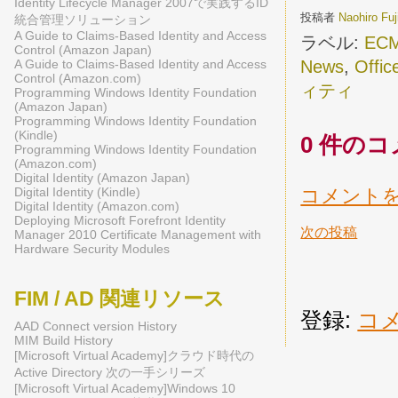
Identity Lifecycle Manager 2007で実践するID
投稿者
Naohiro Fu
統合管理ソリューション
A Guide to Claims-Based Identity and Access
ラベル:
ECM
Control (Amazon Japan)
A Guide to Claims-Based Identity and Access
News
,
Offic
Control (Amazon.com)
ィティ
Programming Windows Identity Foundation
(Amazon Japan)
Programming Windows Identity Foundation
(Kindle)
0 件のコ
Programming Windows Identity Foundation
(Amazon.com)
Digital Identity (Amazon Japan)
Digital Identity (Kindle)
コメント
Digital Identity (Amazon.com)
Deploying Microsoft Forefront Identity
次の投稿
Manager 2010 Certificate Management with
Hardware Security Modules
FIM / AD 関連リソース
登録:
コメ
AAD Connect version History
MIM Build History
[Microsoft Virtual Academy]クラウド時代の
Active Directory 次の一手シリーズ
[Microsoft Virtual Academy]Windows 10