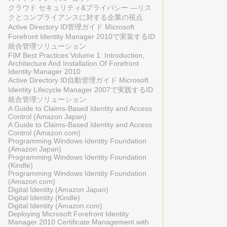
クラウド セキュリティ&プライバシー ―リス
クとコンプライアンスに対する企業の視点
Active Directory ID管理ガイド Microsoft
Forefront Identity Manager 2010で実装するID
統合管理ソリューション
FIM Best Practices Volume 1: Introduction,
Architecture And Installation Of Forefront
Identity Manager 2010
Active Directory ID自動管理ガイド Microsoft
Identity Lifecycle Manager 2007で実践するID
統合管理ソリューション
A Guide to Claims-Based Identity and Access
Control (Amazon Japan)
A Guide to Claims-Based Identity and Access
Control (Amazon.com)
Programming Windows Identity Foundation
(Amazon Japan)
Programming Windows Identity Foundation
(Kindle)
Programming Windows Identity Foundation
(Amazon.com)
Digital Identity (Amazon Japan)
Digital Identity (Kindle)
Digital Identity (Amazon.com)
Deploying Microsoft Forefront Identity
Manager 2010 Certificate Management with