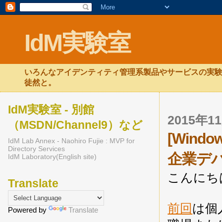
IdM実験室
いろんなアイデンティティ管理系製品やサービスの実験
徒然と。
IdM実験室 - 別館
2015年
（MSDN/Channel9）など
[Window
IdM Lab Annex - Naohiro Fujie : MVP for
Directory Services
企業デバ
IdM Laboratory(English site)
こんにち
Translate
前回
は個人
Powered by
Translate