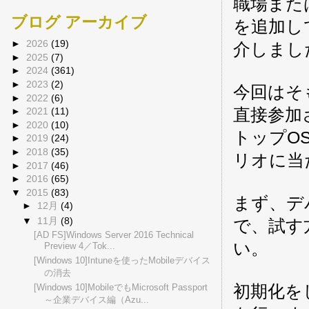
職場また
ブログ アーカイブ
を追加してM
►
2026
(19)
介しまし
►
2025
(7)
►
2024
(361)
►
2023
(2)
今回はそ
►
2022
(6)
直接参加
►
2021
(11)
►
2020
(10)
トップOS
►
2019
(24)
►
2018
(35)
リオに当
►
2017
(46)
►
2016
(65)
▼
2015
(83)
まず、デ
►
12月
(4)
▼
11月
(8)
で、試す
[AD FS]Windows Server 2016 Technical
い。
Preview 4／Tok...
[Windows 10]Intuneを使ったMobileデバイス
の消去
初期化を
[Windows 10]MobileでもMicrosoft Passport
～企業デバイス編（Azu...