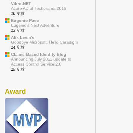
Vibro.NET
Azure AD at Techorama 2016
10 年前
Eugenio Pace
Eugenio’s Next Adventure
13 年前
Alik Levin's
Goodbye Microsoft, Hello Caradigm
14 年前
Claims-Based Identity Blog
Announcing July 2011 update to
Access Control Service 2.0
15 年前
Award