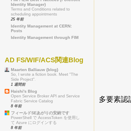
Identity Manager)
Terms and Conditions related to
scheduling appointments
25 年前
Identity Management at CERN:
Posts
Identity Management through FIM
AD FS/WIF/ACS関連Blog
Maarten Balliauw {blog}
So, I wrote a fiction book. Meet "The
Side Project".
1 週間前
Haishi's Blog
Open Service Broker API and Service
多要素認
Fabric Service Catalog
8 年前
フィールドSEあがりの安納です
PowerShell で AccessToken を使用し
て Azure にログインする
8 年前