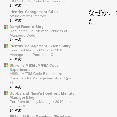
FIM 2010 R2 Portal Customization
14 年前
なぜかこ
Identity Management Crisis
Azure Active Directory
た。
14 年前
Darryl Russi's Blog
Debugging Tip: Viewing Address of
Managed Code
14 年前
Identity Management Extensibility
Forefront Identity Manager 2010
Management Pack is on Connect
16 年前
Shawn's MIIS/ILM/FIM Code
Experiment
MIIS/ILM/FIM Code Experiment:
Dynamics AX Management Agent (part
3)
16 年前
Bobby and Nima's Forefront Identity
Manager Blog
Forefront Identity Manager 2010 has
shipped!!
16 年前
FIM / ILM Best Practices (Forefront