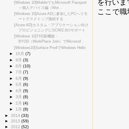
を行いま
[Windows 10]MobileでもMicrosoft Passport
～個人デバイス編（Wor...
ここで職
[Windows 10]Azure ADに参加したPCへリモ
ートデスクトップ接続する
[Azure AD]カスタム・アプリケーション向け
プロビジョニングにSCIM2.0のサポート
[Windows 10]TH2新機能 -
BYOD（WorkPlace Join）でMicrosof...
[Windows10]Surface Pro4でWindows Hello
►
10月
(7)
►
9月
(3)
►
8月
(10)
►
7月
(7)
►
6月
(9)
►
5月
(6)
►
4月
(9)
►
3月
(8)
►
2月
(4)
►
1月
(8)
►
2014
(33)
►
2013
(59)
►
2012
(52)