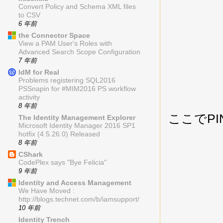
Convert Policy and Schema XML files
to CSV
6 年前
the Connector Space
View a PAM User's Roles with
Advanced Search Scope Configuration
7 年前
IdM for Real
Problems registering SQL2016
PSSnapin for #MIM2016 PS workflow
activity
8 年前
ここでP
The Identity Management Explorer
Microsoft Identity Manager 2016 SP1
hotfix (4.5.26.0) Released
8 年前
CShark
CodePlex says "Bye Felicia"
9 年前
Identity and Access Management
We Have Moved :
http://blogs.technet.com/b/iamsupport/
10 年前
Identity Trench