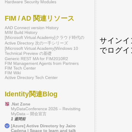
Hardware Security Modules
FIM / AD 関連リソース
AAD Connect version History
MIM Build History
[Microsoft Virtual Academy]クラウド時代の
サインイ
Active Directory 次の一手シリーズ
[Microsoft Virtual Academy]Windows 10
でログイ
Technical Preview の基礎
Generic REST MA for FIM2010R2
FIM Management Agents from Partners
FIM Tech Center
FIM Wiki
Active Directory Tech Center
Identity関連Blog
.Nat Zone
MyDataConference 2026 – Revisiting
MyData – 開会宣言
1 週間前
[Azure] Active Directory by Jairo
Cadena | Space to learn and talk