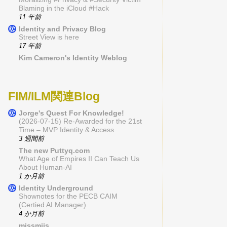
Blaming in the iCloud #Hack
11 年前
Identity and Privacy Blog
Street View is here
17 年前
Kim Cameron's Identity Weblog
FIM/ILM関連Blog
Jorge's Quest For Knowledge!
(2026-07-15) Re-Awarded for the 21st
Time – MVP Identity & Access
3 週間前
The new Puttyq.com
What Age of Empires II Can Teach Us
About Human-AI
1 か月前
Identity Underground
Shownotes for the PECB CAIM
(Certied AI Manager)
4 か月前
missmiis