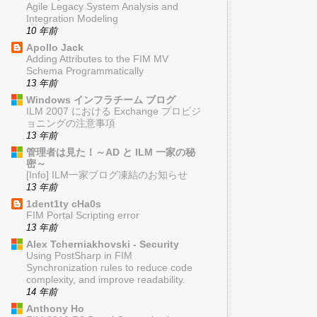
Agile Legacy System Analysis and
Integration Modeling
10 年前
Apollo Jack
Adding Attributes to the FIM MV
Schema Programmatically
13 年前
Windows インフラチーム ブログ
ILM 2007 における Exchange プロビジ
ョニングの注意事項
13 年前
管理者は見た！～AD と ILM 一家の秘
密～
[Info] ILM一家ブログ凍結のお知らせ
13 年前
1dent1ty cHa0s
FIM Portal Scripting error
13 年前
Alex Tcherniakhovski - Security
Using PostSharp in FIM
Synchronization rules to reduce code
complexity, and improve readability.
14 年前
Anthony Ho