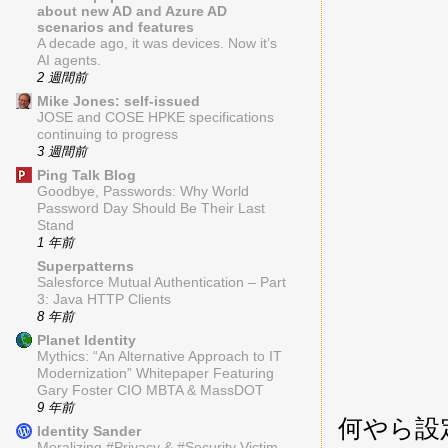
about new AD and Azure AD
scenarios and features
A decade ago, it was devices. Now it’s
AI agents.
2 週間前
Mike Jones: self-issued
JOSE and COSE HPKE specifications
continuing to progress
3 週間前
Ping Talk Blog
Goodbye, Passwords: Why World
Password Day Should Be Their Last
Stand
1 年前
Superpatterns
Salesforce Mutual Authentication – Part
3: Java HTTP Clients
8 年前
Planet Identity
Mythics: “An Alternative Approach to IT
Modernization” Whitepaper Featuring
Gary Foster CIO MBTA & MassDOT
9 年前
何やら設
Identity Sander
Moralizing #Privacy & #Security Victim