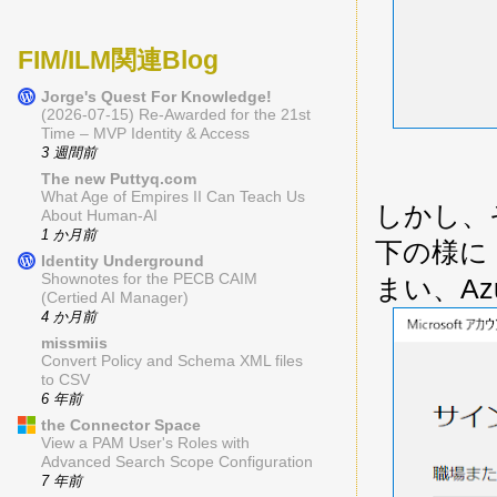
FIM/ILM関連Blog
Jorge's Quest For Knowledge!
(2026-07-15) Re-Awarded for the 21st
Time – MVP Identity & Access
3 週間前
The new Puttyq.com
What Age of Empires II Can Teach Us
しかし、
About Human-AI
1 か月前
下の様に
Identity Underground
Shownotes for the PECB CAIM
まい、Azu
(Certied AI Manager)
4 か月前
missmiis
Convert Policy and Schema XML files
to CSV
6 年前
the Connector Space
View a PAM User's Roles with
Advanced Search Scope Configuration
7 年前