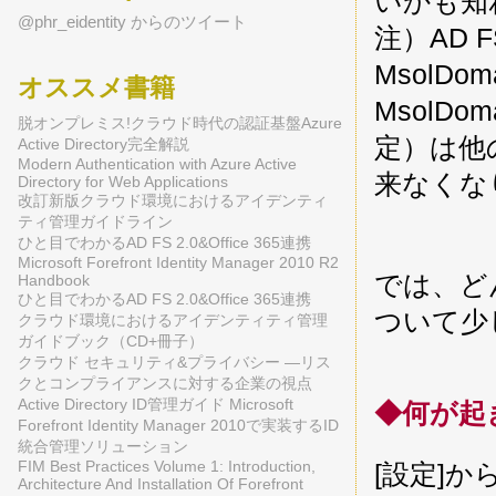
いかも知
@phr_eidentity からのツイート
注）AD 
MsolDo
オススメ書籍
MsolDo
脱オンプレミス!クラウド時代の認証基盤Azure
定）は他の外
Active Directory完全解説
Modern Authentication with Azure Active
来なくな
Directory for Web Applications
改訂新版クラウド環境におけるアイデンティ
ティ管理ガイドライン
ひと目でわかるAD FS 2.0&Office 365連携
Microsoft Forefront Identity Manager 2010 R2
では、ど
Handbook
ひと目でわかるAD FS 2.0&Office 365連携
ついて少
クラウド環境におけるアイデンティティ管理
ガイドブック（CD+冊子）
クラウド セキュリティ&プライバシー ―リス
クとコンプライアンスに対する企業の視点
Active Directory ID管理ガイド Microsoft
◆何が起
Forefront Identity Manager 2010で実装するID
統合管理ソリューション
FIM Best Practices Volume 1: Introduction,
[設定]か
Architecture And Installation Of Forefront