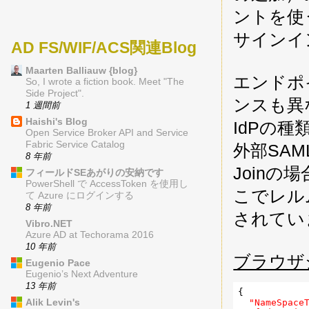
ントを使
サインイ
AD FS/WIF/ACS関連Blog
Maarten Balliauw {blog}
エンドポ
So, I wrote a fiction book. Meet "The
Side Project".
ンスも異
1 週間前
Haishi's Blog
IdPの
Open Service Broker API and Service
Fabric Service Catalog
外部SAM
8 年前
Joinの
フィールドSEあがりの安納です
PowerShell で AccessToken を使用し
こでレル
て Azure にログインする
8 年前
されてい
Vibro.NET
Azure AD at Techorama 2016
10 年前
ブラウザ
Eugenio Pace
Eugenio’s Next Adventure
13 年前
{

Alik Levin's
"NameSpace