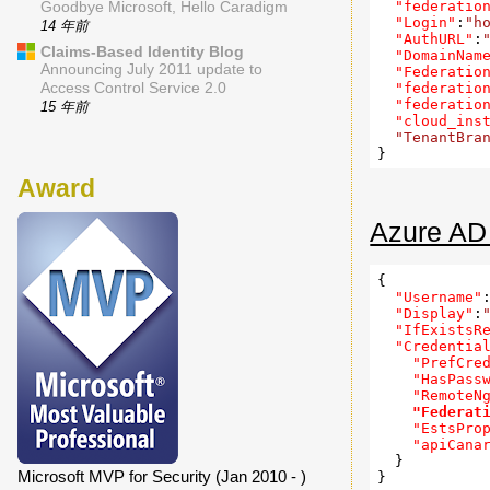
"federatio
Goodbye Microsoft, Hello Caradigm
"Login"
:
"h
14 年前
"AuthURL"
:
Claims-Based Identity Blog
"DomainNam
Announcing July 2011 update to
"Federatio
"federatio
Access Control Service 2.0
"federatio
15 年前
"cloud_ins
"TenantBra
Award
Azure
{

"Username"
"Display"
:
"IfExistsR
"Credentia
"PrefCre
"HasPass
"RemoteN
"Federat
"EstsPro
"apiCana
  }

Microsoft MVP for Security (Jan 2010 - )