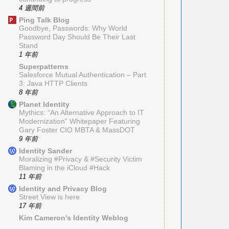
4 週間前
Ping Talk Blog
Goodbye, Passwords: Why World
Password Day Should Be Their Last
Stand
1 年前
Superpatterns
Salesforce Mutual Authentication – Part
3: Java HTTP Clients
8 年前
Planet Identity
Mythics: “An Alternative Approach to IT
Modernization” Whitepaper Featuring
Gary Foster CIO MBTA & MassDOT
9 年前
Identity Sander
Moralizing #Privacy & #Security Victim
Blaming in the iCloud #Hack
11 年前
Identity and Privacy Blog
Street View is here
17 年前
Kim Cameron's Identity Weblog