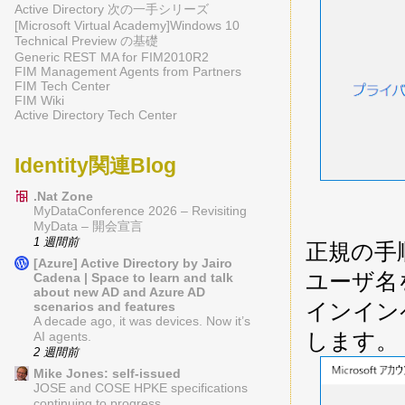
Active Directory 次の一手シリーズ
[Microsoft Virtual Academy]Windows 10
Technical Preview の基礎
Generic REST MA for FIM2010R2
FIM Management Agents from Partners
FIM Tech Center
FIM Wiki
Active Directory Tech Center
Identity関連Blog
.Nat Zone
MyDataConference 2026 – Revisiting
MyData – 開会宣言
1 週間前
正規の手
[Azure] Active Directory by Jairo
ユーザ名
Cadena | Space to learn and talk
about new AD and Azure AD
インイン
scenarios and features
A decade ago, it was devices. Now it’s
します。
AI agents.
2 週間前
Mike Jones: self-issued
JOSE and COSE HPKE specifications
continuing to progress