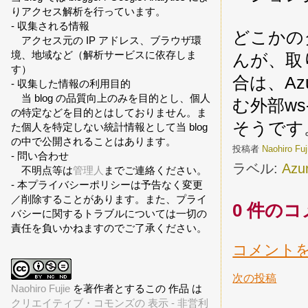
りアクセス解析を行っています。
- 収集される情報
どこかの
アクセス元の IP アドレス、ブラウザ環
境、地域など（解析サービスに依存しま
んが、取り
す）
合は、Az
- 収集した情報の利用目的
当 blog の品質向上のみを目的とし、個人
む外部ws-
の特定などを目的とはしておりません。ま
そうです
た個人を特定しない統計情報として当 blog
の中で公開されることはあります。
投稿者
Naohiro Fu
- 問い合わせ
ラベル:
Azur
不明点等は
管理人
までご連絡ください。
- 本プライバシーポリシーは予告なく変更
／削除することがあります。また、プライ
0 件のコ
バシーに関するトラブルについては一切の
責任を負いかねますのでご了承ください。
コメント
次の投稿
Naohiro Fujie
を著作者とするこの 作品 は
クリエイティブ・コモンズの 表示 - 非営利