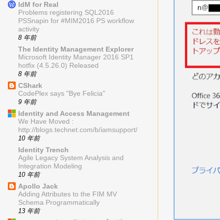
IdM for Real
Problems registering SQL2016
PSSnapin for #MIM2016 PS workflow
activity
8 年前
The Identity Management Explorer
Microsoft Identity Manager 2016 SP1
hotfix (4.5.26.0) Released
8 年前
CShark
CodePlex says "Bye Felicia"
9 年前
Identity and Access Management
We Have Moved :
http://blogs.technet.com/b/iamsupport/
10 年前
Identity Trench
Agile Legacy System Analysis and
Integration Modeling
10 年前
Apollo Jack
Adding Attributes to the FIM MV
Schema Programmatically
13 年前