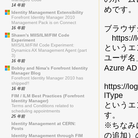
14 年前
めです。
Identity Management Extensibility
Forefront Identity Manager 2010
Management Pack is on Connect
ブラウザ
16 年前
Shawn's MIIS/ILM/FIM Code
https://
Experiment
MIIS/ILM/FIM Code Experiment:
というエ
Dynamics AX Management Agent (part
ユーザ名
3)
16 年前
Azure 
Bobby and Nima's Forefront Identity
Manager Blog
Forefront Identity Manager 2010 has
shipped!!
https://l
16 年前
lType
FIM / ILM Best Practices (Forefront
Identity Manager)
というエ
Terms and Conditions related to
scheduling appointments
す。
25 年前
※ちなみ
Identity Management at CERN:
Posts
の追加）
Identity Management through FIM