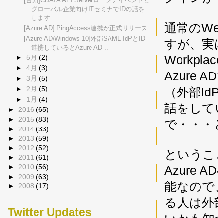
[告知]CDATA API Serverローンチイベントと
グローバル企業向けITセミナでIDの話を
します
通常のW
[Azure AD] PingAccess連携が正式リリース
[Azure AD/Windows 10]外部SAML IdPとID
すが、実はW
連携しているとAzure AD ...
Workpl
►
5月
(2)
►
4月
(3)
Azure
►
3月
(5)
（外部Id
►
2月
(5)
►
1月
(4)
話をして
►
2016
(65)
►
2015
(83)
で・・・
►
2014
(33)
►
2013
(59)
►
2012
(52)
というこ
►
2011
(61)
►
2010
(56)
Azure
►
2009
(63)
能なので、
►
2008
(17)
る人は外
Twitter Updates