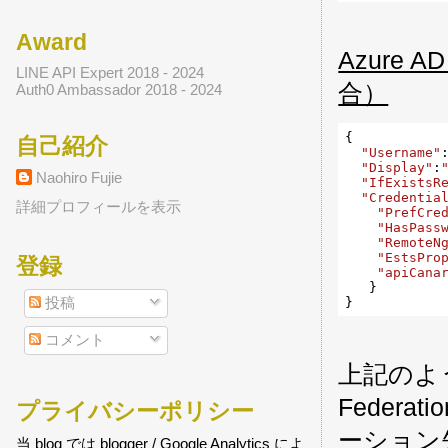
Award
Azure 
LINE API Expert 2018 - 2024
合）
Auth0 Ambassador 2018 - 2024
{

自己紹介
"Username"
"Display"
:
Naohiro Fujie
"IfExistsR
"Credentia
詳細プロフィールを表示
"PrefCre
"HasPass
"RemoteN
"EstsPro
登録
"apiCana
   }

投稿
コメント
上記のよう
Federa
プライバシーポリシー
ーション
当 blog では blogger / Google Analytics によ