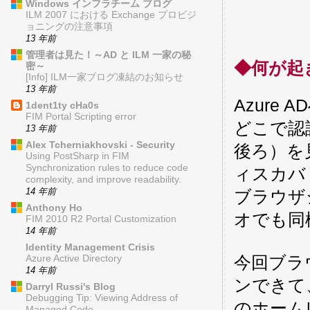
Windows インフラチーム ブログ
ILM 2007 における Exchange プロビジ
ョニングの注意事項
13 年前
管理者は見た！～AD と ILM 一家の秘
◆何が起
密～
[Info] ILM一家ブログ凍結のお知らせ
13 年前
Azur
1dent1ty cHa0s
FIM Portal Scripting error
どこで認
13 年前
Alex Tcherniakhovski - Security
後ろ）を
Using PostSharp in FIM
Synchronization rules to reduce code
ィスカバ
complexity, and improve readability.
14 年前
ブラウザ
Anthony Ho
オでも同
FIM 2010 R2 Portal Customization
14 年前
Identity Management Crisis
今回ブラ
Azure Active Directory
14 年前
ンできて、
Darryl Russi's Blog
Debugging Tip: Viewing Address of
のホーム
Managed Code