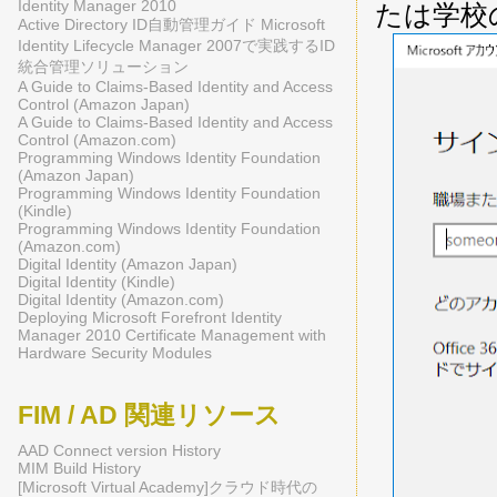
Identity Manager 2010
たは学校
Active Directory ID自動管理ガイド Microsoft
Identity Lifecycle Manager 2007で実践するID
統合管理ソリューション
A Guide to Claims-Based Identity and Access
Control (Amazon Japan)
A Guide to Claims-Based Identity and Access
Control (Amazon.com)
Programming Windows Identity Foundation
(Amazon Japan)
Programming Windows Identity Foundation
(Kindle)
Programming Windows Identity Foundation
(Amazon.com)
Digital Identity (Amazon Japan)
Digital Identity (Kindle)
Digital Identity (Amazon.com)
Deploying Microsoft Forefront Identity
Manager 2010 Certificate Management with
Hardware Security Modules
FIM / AD 関連リソース
AAD Connect version History
MIM Build History
[Microsoft Virtual Academy]クラウド時代の