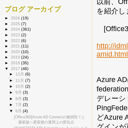
以前、Of
ブログ アーカイブ
を紹介し
►
2026
(19)
►
2025
(7)
[Offic
►
2024
(361)
►
2023
(2)
►
2022
(6)
http://id
►
2021
(11)
►
2020
(10)
amid.htm
►
2019
(24)
►
2018
(35)
▼
2017
(46)
►
12月
(6)
Azure
►
11月
(7)
►
10月
(2)
feder
►
9月
(3)
デレーシ
►
8月
(3)
►
7月
(2)
PingFe
▼
6月
(4)
どAzu
[Office365]Azure AD Connectの脆弱性？と
最新版へ更新後の運用上の変化点
グインが