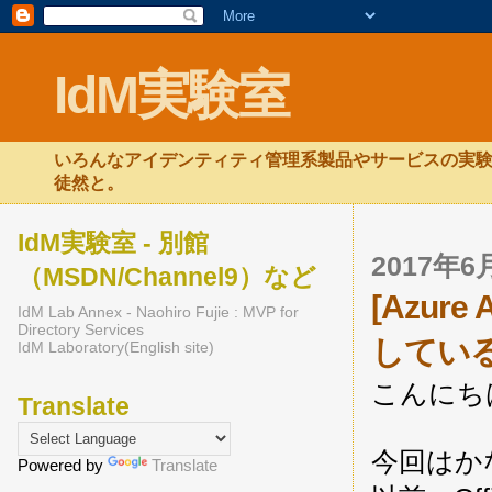
IdM実験室
いろんなアイデンティティ管理系製品やサービスの実験
徒然と。
IdM実験室 - 別館
2017年
（MSDN/Channel9）など
[Azure
IdM Lab Annex - Naohiro Fujie : MVP for
Directory Services
していると
IdM Laboratory(English site)
こんにち
Translate
今回はか
Powered by
Translate