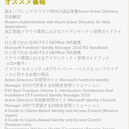
オススメ書籍
脱オンプレミス!クラウド時代の認証基盤Azure Active Directory
完全解説
Modern Authentication with Azure Active Directory for Web
Applications
改訂新版クラウド環境におけるアイデンティティ管理ガイドライ
ン
ひと目でわかるAD FS 2.0&Office 365連携
Microsoft Forefront Identity Manager 2010 R2 Handbook
ひと目でわかるAD FS 2.0&Office 365連携
クラウド環境におけるアイデンティティ管理ガイドブック
（CD+冊子）
クラウド セキュリティ&プライバシー ―リスクとコンプライア
ンスに対する企業の視点
Active Directory ID管理ガイド Microsoft Forefront Identity
Manager 2010で実装するID統合管理ソリューション
FIM Best Practices Volume 1: Introduction, Architecture And
Installation Of Forefront Identity Manager 2010
Active Directory ID自動管理ガイド Microsoft Identity Lifecycle
Manager 2007で実践するID統合管理ソリューション
A Guide to Claims-Based Identity and Access Control (Amazon
Japan)
A Guide to Claims-Based Identity and Access Control
(Amazon.com)
Programming Windows Identity Foundation (Amazon Japan)