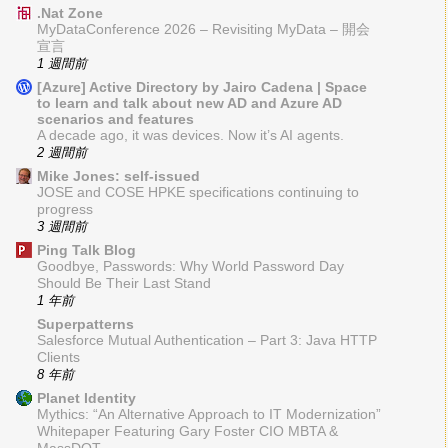
.Nat Zone
MyDataConference 2026 – Revisiting MyData – 開会
宣言
1 週間前
[Azure] Active Directory by Jairo Cadena | Space
to learn and talk about new AD and Azure AD
scenarios and features
A decade ago, it was devices. Now it’s AI agents.
2 週間前
Mike Jones: self-issued
JOSE and COSE HPKE specifications continuing to
progress
3 週間前
Ping Talk Blog
Goodbye, Passwords: Why World Password Day
Should Be Their Last Stand
1 年前
Superpatterns
Salesforce Mutual Authentication – Part 3: Java HTTP
Clients
8 年前
Planet Identity
Mythics: “An Alternative Approach to IT Modernization”
Whitepaper Featuring Gary Foster CIO MBTA &