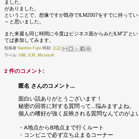
ました。
がありました。
ということで、想像ですが既存でILM2007をすでに持っ
～と思いました。
また来週も同じ時間に今度はビジネス面からみたILM"2"と
てば参加してみます。
投稿者
Naohiro Fujie
時刻:
3:22
ラベル:
IdM
,
ILM
,
Microsoft
2 件のコメント:
匿名 さんのコメント...
面白い話ありがとうございます！
秘密の回答に対する質問って...悩みますよね。
個人の嗜好が強く反映される質問なんてのがよ
・A地点からB地点まで行くルート
・コンビニで必ず立ち止まるコーナー