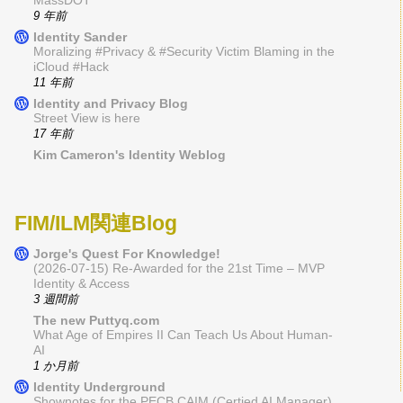
MassDOT
9 年前
Identity Sander
Moralizing #Privacy & #Security Victim Blaming in the
iCloud #Hack
11 年前
Identity and Privacy Blog
Street View is here
17 年前
Kim Cameron's Identity Weblog
FIM/ILM関連Blog
Jorge's Quest For Knowledge!
(2026-07-15) Re-Awarded for the 21st Time – MVP
Identity & Access
3 週間前
The new Puttyq.com
What Age of Empires II Can Teach Us About Human-
AI
1 か月前
Identity Underground
Shownotes for the PECB CAIM (Certied AI Manager)