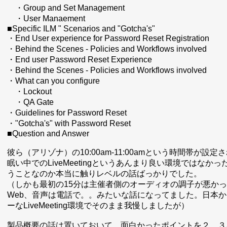
・Group and Set Management
・User Manaement
■Specific ILM " Scenarios and "Gotcha's"
・End User experience for Password Reset Registration
・Behind the Scenes - Policies and Workflows involved
・End user Password Reset Experience
・Behind the Scenes - Policies and Workflows involved
・What can you configure
・Lockout
・QA Gate
・Guidelines for Password Reset
・"Gotcha's" with Password Reset
■Question and Answer
彼ら（アリゾナ）の10:00am-11:00amという時間帯が
眠い中でのLiveMeetingというあんまり良い環境では
うことなのか本当に触りレベルの話ばっかりでした。
（しかも最初の15分は主催者側のオーディオの調子が悪かったみ
Web、音声は電話で。。みたいな話になってました。日本からも
ーなLiveMeeting環境でそのまま我慢しましたが）
製品概要の話は置いておいて、面白かったポイントを２，３