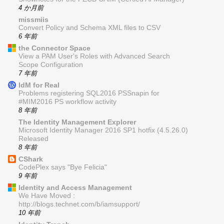
4 か月前
missmiis
Convert Policy and Schema XML files to CSV
6 年前
the Connector Space
View a PAM User's Roles with Advanced Search
Scope Configuration
7 年前
IdM for Real
Problems registering SQL2016 PSSnapin for
#MIM2016 PS workflow activity
8 年前
The Identity Management Explorer
Microsoft Identity Manager 2016 SP1 hotfix (4.5.26.0)
Released
8 年前
CShark
CodePlex says "Bye Felicia"
9 年前
Identity and Access Management
We Have Moved :
http://blogs.technet.com/b/iamsupport/
10 年前