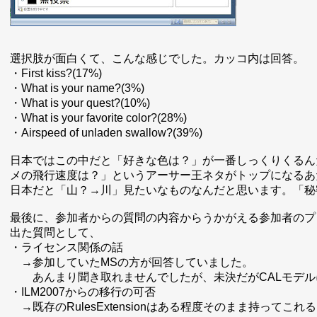
選択肢が面白くて、こんな感じでした。カッコ内は回答。
・First kiss?(17%)
・What is your name?(3%)
・What is your quest?(10%)
・What is your favorite color?(28%)
・Airspeed of unladen swallow?(39%)
日本ではこの中だと「好きな色は？」が一番しっくりくるん
メの飛行速度は？」というアーサー王ネタがトップになるあ
日本だと「山？→川」見たいなものなんだと思います。「秘
最後に、参加者からの質問の内容からうかがえる参加者のプ
出た質問として、
・ライセンス関係の話
→参加していたMSの方が回答していました。
あんまり聞き取れませんでしたが、未決だがCALモデル
・ILM2007からの移行の可否
→既存のRulesExtensionはある程度そのまま持ってこ