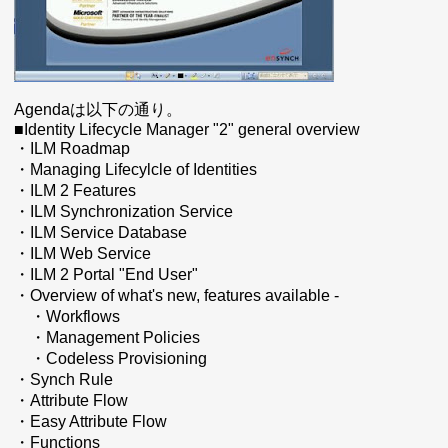
Agendaは以下の通り。
■Identity Lifecycle Manager "2" general overview
・ILM Roadmap
・Managing Lifecylcle of Identities
・ILM 2 Features
・ILM Synchronization Service
・ILM Service Database
・ILM Web Service
・ILM 2 Portal "End User"
・Overview of what's new, features available -
・Workflows
・Management Policies
・Codeless Provisioning
・Synch Rule
・Attribute Flow
・Easy Attribute Flow
・Functions