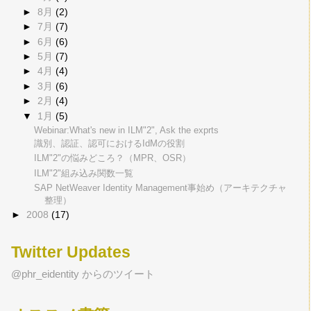
►
8月
(2)
►
7月
(7)
►
6月
(6)
►
5月
(7)
►
4月
(4)
►
3月
(6)
►
2月
(4)
▼
1月
(5)
Webinar:What's new in ILM"2", Ask the exprts
識別、認証、認可におけるIdMの役割
ILM"2"の悩みどころ？（MPR、OSR）
ILM"2"組み込み関数一覧
SAP NetWeaver Identity Management事始め（アーキテクチャ
整理）
►
2008
(17)
Twitter Updates
@phr_eidentity からのツイート