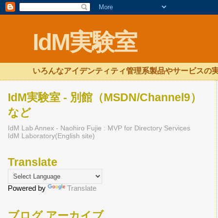
IdM実験室
いろんなアイデンティティ管理系製品やサービスの実
IdM実験室 - 別館（MSDN/Channel9）
など
IdM Lab Annex - Naohiro Fujie : MVP for Directory Services
IdM Laboratory(English site)
Translate
Powered by
Translate
ブログ アーカイブ