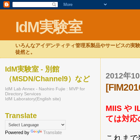
IdM実験室
いろんなアイデンティティ管理系製品やサービスの実験
徒然と。
IdM実験室 - 別館
2012年
（MSDN/Channel9）など
[FIM20
IdM Lab Annex - Naohiro Fujie : MVP for
Directory Services
IdM Laboratory(English site)
MIIS や
Translate
ては対応
Powered by
Translate
これまで