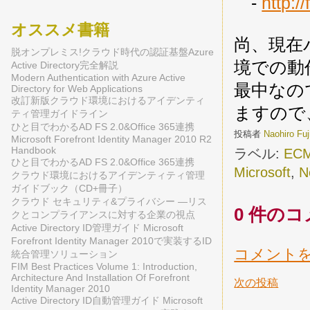
-
http:
オススメ書籍
尚、現在
脱オンプレミス!クラウド時代の認証基盤Azure
境での動
Active Directory完全解説
Modern Authentication with Azure Active
最中なの
Directory for Web Applications
改訂新版クラウド環境におけるアイデンティ
ますので
ティ管理ガイドライン
ひと目でわかるAD FS 2.0&Office 365連携
投稿者
Naohiro Fu
Microsoft Forefront Identity Manager 2010 R2
Handbook
ラベル:
ECM
ひと目でわかるAD FS 2.0&Office 365連携
Microsoft
,
N
クラウド環境におけるアイデンティティ管理
ガイドブック（CD+冊子）
クラウド セキュリティ&プライバシー ―リス
0 件のコ
クとコンプライアンスに対する企業の視点
Active Directory ID管理ガイド Microsoft
Forefront Identity Manager 2010で実装するID
コメント
統合管理ソリューション
FIM Best Practices Volume 1: Introduction,
Architecture And Installation Of Forefront
次の投稿
Identity Manager 2010
Active Directory ID自動管理ガイド Microsoft