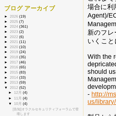
場合に利用さ
ブログ アーカイブ
Agent)/E
►
2026
(19)
►
2025
(7)
Manage
►
2024
(361)
新のフレー
►
2023
(2)
►
2022
(6)
いくこと
►
2021
(11)
►
2020
(10)
►
2019
(24)
With the 
►
2018
(35)
►
2017
(46)
depricate
►
2016
(65)
should us
►
2015
(83)
►
2014
(33)
Manageme
►
2013
(59)
developme
▼
2012
(52)
-
http://m
►
12月
(4)
►
11月
(4)
us/librar
▼
10月
(4)
[告知]オラクルセキュリティフォーラムで登
壇します