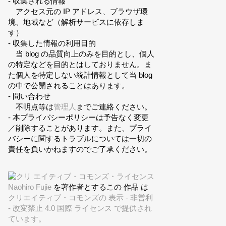
- 収集される情報
アクセス元の IP アドレス、ブラウザ環
境、地域など（解析サービスに依存しま
す）
- 収集した情報の利用目的
当 blog の品質向上のみを目的とし、個人
の特定などを目的とはしておりません。ま
た個人を特定しない統計情報として当 blog
の中で公開されることはあります。
- 問い合わせ
不明点等は
管理人
までご連絡ください。
- 本プライバシーポリシーは予告なく変更
／削除することがあります。また、プライ
バシーに関するトラブルについては一切の
責任を負いかねますのでご了承ください。
Naohiro Fujie
を著作者とするこの 作品 は
クリエイティブ・コモンズの 表示 - 非営利
- 改変禁止 4.0 国際 ライセンス で提供され
ています。