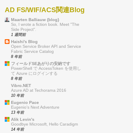
AD FS/WIF/ACS関連Blog
Maarten Balliauw {blog}
So, I wrote a fiction book. Meet "The
Side Project".
1 週間前
Haishi's Blog
Open Service Broker API and Service
Fabric Service Catalog
8 年前
フィールドSEあがりの安納です
PowerShell で AccessToken を使用し
て Azure にログインする
8 年前
Vibro.NET
Azure AD at Techorama 2016
10 年前
Eugenio Pace
Eugenio’s Next Adventure
13 年前
Alik Levin's
Goodbye Microsoft, Hello Caradigm
14 年前