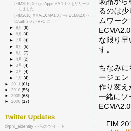
製品から
[FIM2010]Google Apps MA 1.1.0 をリリース
るのは少
しました
[FIM2010] XMA/ECMA1.0 から ECMA2.0 へ
ムワーク
OAuth 2.0 が RFC に！！
►
9月
(6)
ECMA
►
8月
(4)
な限り早
►
7月
(4)
►
6月
(5)
す。
►
5月
(7)
►
4月
(2)
►
3月
(4)
ちなみに私
►
2月
(4)
ージェント
►
1月
(4)
►
2011
(61)
作り変え
►
2010
(56)
一緒にソ
►
2009
(63)
►
2008
(17)
ECMA
Twitter Updates
FIM 201
@phr_eidentity からのツイート