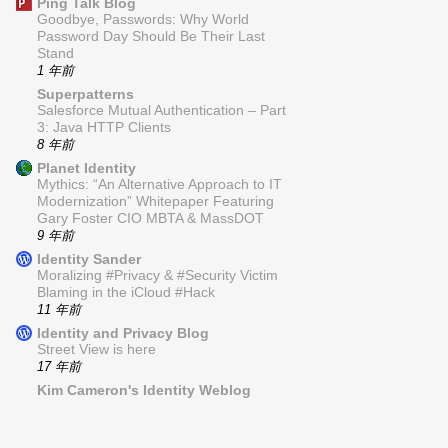
Ping Talk Blog
Goodbye, Passwords: Why World
Password Day Should Be Their Last
Stand
1 年前
Superpatterns
Salesforce Mutual Authentication – Part
3: Java HTTP Clients
8 年前
Planet Identity
Mythics: “An Alternative Approach to IT
Modernization” Whitepaper Featuring
Gary Foster CIO MBTA & MassDOT
9 年前
Identity Sander
Moralizing #Privacy & #Security Victim
Blaming in the iCloud #Hack
11 年前
Identity and Privacy Blog
Street View is here
17 年前
Kim Cameron's Identity Weblog