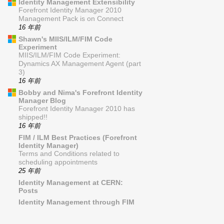
Identity Management Extensibility
Forefront Identity Manager 2010
Management Pack is on Connect
16 年前
Shawn's MIIS/ILM/FIM Code
Experiment
MIIS/ILM/FIM Code Experiment:
Dynamics AX Management Agent (part
3)
16 年前
Bobby and Nima's Forefront Identity
Manager Blog
Forefront Identity Manager 2010 has
shipped!!
16 年前
FIM / ILM Best Practices (Forefront
Identity Manager)
Terms and Conditions related to
scheduling appointments
25 年前
Identity Management at CERN:
Posts
Identity Management through FIM