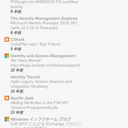
PSSnapin for #MIM2016 PS workflow
activity
8 年前
The Identity Management Explorer
Microsoft Identity Manager 2016 SP1
hotfix (4.5.26.0) Released
8 年前
CShark
CodePlex says "Bye Felicia"
9 年前
Identity and Access Management
We Have Moved :
http://blogs.technet.com/b/iamsupport/
10 年前
Identity Trench
Agile Legacy System Analysis and
Integration Modeling
10 年前
Apollo Jack
Adding Attributes to the FIM MV
Schema Programmatically
13 年前
Windows インフラチーム ブログ
ILM 2007 における Exchange プロビジ