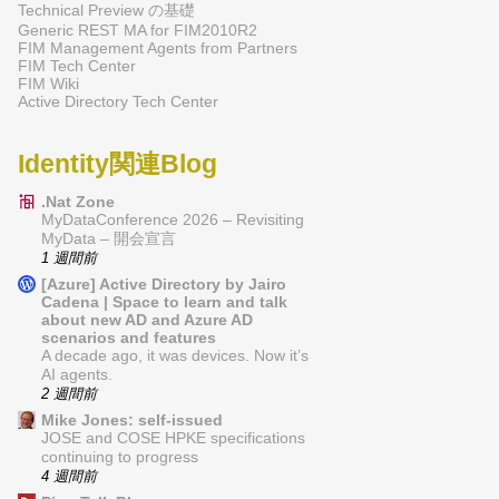
Technical Preview の基礎
Generic REST MA for FIM2010R2
FIM Management Agents from Partners
FIM Tech Center
FIM Wiki
Active Directory Tech Center
Identity関連Blog
.Nat Zone
MyDataConference 2026 – Revisiting
MyData – 開会宣言
1 週間前
[Azure] Active Directory by Jairo
Cadena | Space to learn and talk
about new AD and Azure AD
scenarios and features
A decade ago, it was devices. Now it’s
AI agents.
2 週間前
Mike Jones: self-issued
JOSE and COSE HPKE specifications
continuing to progress
4 週間前