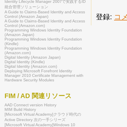
Identity Lifecycle Manager 2007で実践するID
統合管理ソリューション
A Guide to Claims-Based Identity and Access
登録:
コメ
Control (Amazon Japan)
A Guide to Claims-Based Identity and Access
Control (Amazon.com)
Programming Windows Identity Foundation
(Amazon Japan)
Programming Windows Identity Foundation
(Kindle)
Programming Windows Identity Foundation
(Amazon.com)
Digital Identity (Amazon Japan)
Digital Identity (Kindle)
Digital Identity (Amazon.com)
Deploying Microsoft Forefront Identity
Manager 2010 Certificate Management with
Hardware Security Modules
FIM / AD 関連リソース
AAD Connect version History
MIM Build History
[Microsoft Virtual Academy]クラウド時代の
Active Directory 次の一手シリーズ
[Microsoft Virtual Academy]Windows 10