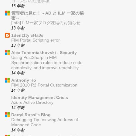
ョニングの注意事項
13 年前
管理者は見た！～AD と ILM 一家の秘
密～
[Info] ILM一家ブログ凍結のお知らせ
13 年前
1dent1ty cHa0s
FIM Portal Scripting error
13 年前
Alex Tcherniakhovski - Security
Using PostSharp in FIM
Synchronization rules to reduce code
complexity, and improve readability.
14 年前
Anthony Ho
FIM 2010 R2 Portal Customization
14 年前
Identity Management Crisis
Azure Active Directory
14 年前
Darryl Russi's Blog
Debugging Tip: Viewing Address of
Managed Code
14 年前