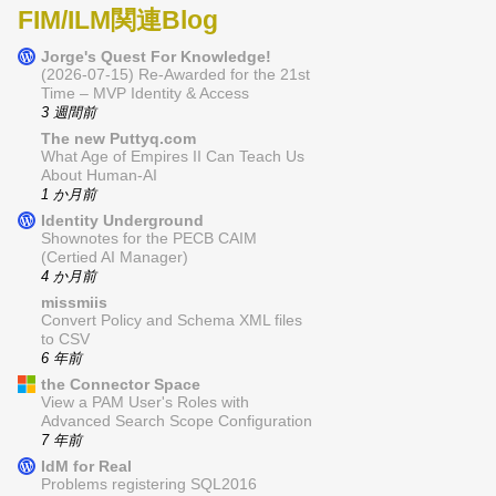
FIM/ILM関連Blog
Jorge's Quest For Knowledge!
(2026-07-15) Re-Awarded for the 21st
Time – MVP Identity & Access
3 週間前
The new Puttyq.com
What Age of Empires II Can Teach Us
About Human-AI
1 か月前
Identity Underground
Shownotes for the PECB CAIM
(Certied AI Manager)
4 か月前
missmiis
Convert Policy and Schema XML files
to CSV
6 年前
the Connector Space
View a PAM User's Roles with
Advanced Search Scope Configuration
7 年前
IdM for Real
Problems registering SQL2016