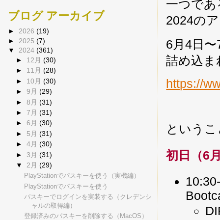
一つであるEur
ブログ アーカイブ
2024
►
2026
(19)
►
2025
(7)
6月4日
▼
2024
(361)
詰め込ま
►
12月
(30)
►
11月
(28)
https://w
►
10月
(30)
►
9月
(29)
►
8月
(31)
►
7月
(31)
►
6月
(30)
というこ
►
5月
(31)
►
4月
(30)
初日（6
►
3月
(31)
▼
2月
(29)
PlayStationでパスキーを使う（実機編）
10:30
PlayStationでパスキーを使う
Boot
パスキーでログインを実装する（クレデンシ
ャルの取得編）
D
登録済みのパスキーを削除する（MacOS）