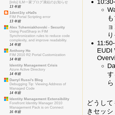
10:30-
[Info] ILM一家ブログ凍結のお知らせ
13 年前
W
1dent1ty cHa0s
も
FIM Portal Scripting error
13 年前
ョ
Alex Tcherniakhovski - Security
Using PostSharp in FIM
り
Synchronization rules to reduce code
complexity, and improve readability.
11:50-
14 年前
EUDI W
Anthony Ho
FIM 2010 R2 Portal Customization
Overv
14 年前
D
Identity Management Crisis
Azure Active Directory
す
14 年前
Darryl Russi's Blog
ら
Debugging Tip: Viewing Address of
Managed Code
14 年前
Identity Management Extensibility
どうして
Forefront Identity Manager 2010
Management Pack is on Connect
きセッシ
16 年前