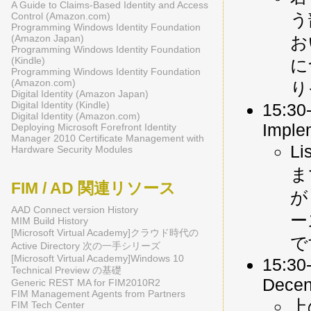
A Guide to Claims-Based Identity and Access
う
Control (Amazon.com)
Programming Windows Identity Foundation
(Amazon Japan)
お
Programming Windows Identity Foundation
(Kindle)
に
Programming Windows Identity Foundation
(Amazon.com)
り
Digital Identity (Amazon Japan)
Digital Identity (Kindle)
15:30
Digital Identity (Amazon.com)
Imple
Deploying Microsoft Forefront Identity
Manager 2010 Certificate Management with
L
Hardware Security Modules
ま
FIM / AD 関連リソース
が
AAD Connect version History
ー
MIM Build History
[Microsoft Virtual Academy]クラウド時代の
で
Active Directory 次の一手シリーズ
[Microsoft Virtual Academy]Windows 10
15:30-
Technical Preview の基礎
Decen
Generic REST MA for FIM2010R2
FIM Management Agents from Partners
上
FIM Tech Center