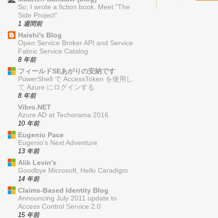
So, I wrote a fiction book. Meet "The
Side Project".
1 週間前
Haishi's Blog
Open Service Broker API and Service
Fabric Service Catalog
8 年前
フィールドSEあがりの安納です
PowerShell で AccessToken を使用し
て Azure にログインする
8 年前
Vibro.NET
Azure AD at Techorama 2016
10 年前
Eugenio Pace
Eugenio’s Next Adventure
13 年前
Alik Levin's
Goodbye Microsoft, Hello Caradigm
14 年前
Claims-Based Identity Blog
Announcing July 2011 update to
Access Control Service 2.0
15 年前