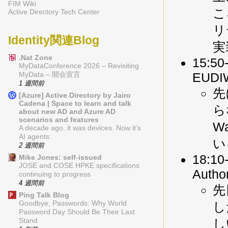
FIM Wiki
こ
Active Directory Tech Center
リ
Identity関連Blog
実
.Nat Zone
15:50-
MyDataConference 2026 – Revisiting
EUDI
MyData – 開会宣言
1 週間前
先
[Azure] Active Directory by Jairo
Cadena | Space to learn and talk
ら
about new AD and Azure AD
scenarios and features
W
A decade ago, it was devices. Now it’s
AI agents.
い
2 週間前
18:10
Mike Jones: self-issued
JOSE and COSE HPKE specifications
Author
continuing to progress
4 週間前
先
Ping Talk Blog
Goodbye, Passwords: Why World
し
Password Day Should Be Their Last
し
Stand