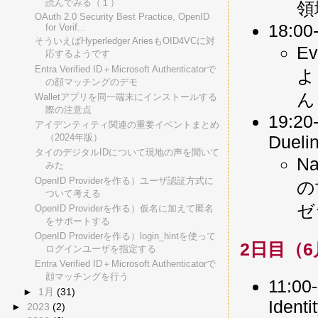
読んでみる（１）
領
OAuth 2.0 Security Best Practice, OpenID
18:00
for Verif...
そういえばHyperledger AriesもOID4VCに対
E
応するようです
Entra Verified ID＋Microsoft Authenticatorで
よ
の顔マッチングのデモ
ん
Walletアプリを同一端末にインストールする
際の注意点
19:20-
アイデンティティ関連の重要イベントまとめ
Duelin
（2024年版）
タイのデジタルIDについて現地の声を聞いて
N
みた
OpenID Providerを作る）ユーザ認証方式に
の
ついて考える
ゼ
OpenID Providerを作る）仮名に加えて匿名
をサポートする
OpenID Providerを作る）login_hintを使って
2日目（6
ログインユーザを指定する
Entra Verified ID＋Microsoft Authenticatorで
顔マッチングを行う
11:00
►
1月
(31)
Identi
►
2023
(2)