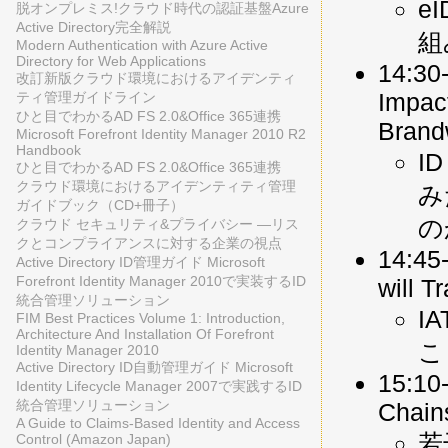
e
脱オンプレミス!クラウド時代の認証基盤Azure
Active Directory完全解説
組
Modern Authentication with Azure Active
Directory for Web Applications
14:30-
改訂新版クラウド環境におけるアイデンティ
Impac
ティ管理ガイドライン
ひと目でわかるAD FS 2.0&Office 365連携
Bran
Microsoft Forefront Identity Manager 2010 R2
Handbook
I
ひと目でわかるAD FS 2.0&Office 365連携
クラウド環境におけるアイデンティティ管理
み
ガイドブック（CD+冊子）
の
クラウド セキュリティ&プライバシー ―リス
クとコンプライアンスに対する企業の視点
14:45
Active Directory ID管理ガイド Microsoft
Forefront Identity Manager 2010で実装するID
will T
統合管理ソリューション
I
FIM Best Practices Volume 1: Introduction,
Architecture And Installation Of Forefront
こ
Identity Manager 2010
Active Directory ID自動管理ガイド Microsoft
15:10-
Identity Lifecycle Manager 2007で実践するID
統合管理ソリューション
Chain
A Guide to Claims-Based Identity and Access
若
Control (Amazon Japan)