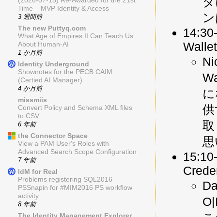
ダ
(2026-07-15) Re-Awarded for the 21st
Time – MVP Identity & Access
ン
3 週間前
The new Puttyq.com
14:30
What Age of Empires II Can Teach Us
Walle
About Human-AI
1 か月前
N
Identity Underground
Shownotes for the PECB CAIM
W
(Certied AI Manager)
4 か月前
に
missmiis
供
Convert Policy and Schema XML files
to CSV
取
6 年前
the Connector Space
思
View a PAM User's Roles with
Advanced Search Scope Configuration
15:10-
7 年前
Creden
IdM for Real
Problems registering SQL2016
D
PSSnapin for #MIM2016 PS workflow
activity
O
8 年前
The Identity Management Explorer