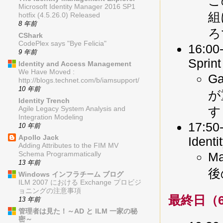
こ
Microsoft Identity Manager 2016 SP1
組
hotfix (4.5.26.0) Released
8 年前
ろ
CShark
CodePlex says "Bye Felicia"
16:00-
9 年前
Sprint
Identity and Access Management
We Have Moved :
G
http://blogs.technet.com/b/iamsupport/
10 年前
が
Identity Trench
す
Agile Legacy System Analysis and
Integration Modeling
17:50-
10 年前
Apollo Jack
Identi
Adding Attributes to the FIM MV
M
Schema Programmatically
13 年前
後
Windows インフラチーム ブログ
ILM 2007 における Exchange プロビジ
ョニングの注意事項
最終日（
13 年前
管理者は見た！～AD と ILM 一家の秘
密～