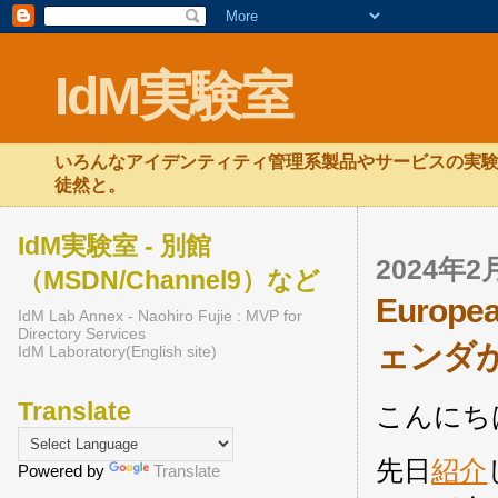
IdM実験室
いろんなアイデンティティ管理系製品やサービスの実験
徒然と。
IdM実験室 - 別館
2024年
（MSDN/Channel9）など
Europea
IdM Lab Annex - Naohiro Fujie : MVP for
Directory Services
ェンダ
IdM Laboratory(English site)
Translate
こんにち
先日
紹介
Powered by
Translate