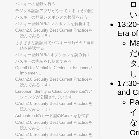
ロ
パスキーの登録を行う
デジタル認証アプリがやってくる（その後）
い
パスキーの登録レスポンスの検証を行う
13:20-
パスキー登録APIのレスポンスを解析する
OAuth2.0 Security Best Current Practiceを
Era of
読んでみる（５）
M
さまざまな認証器でパスキー登録APIの返却
値を確認する
だ
パスキー登録APIのオプションを読み解く
タ
パスキーの実装をし始めてみる
OpenID for Verifiable Credential Issuanceの
し
Implemen...
OAuth2.0 Security Best Current Practiceを
17:30-
読んでみる（４）
and Cr
European Identity & Cloud Conferenceのア
ジェンダが公開されています
P
OAuth2.0 Security Best Current Practiceを
読んでみる（３）
イ
Authentrendのカード型のPasskeyを試す
な
OAuth2.0 Security Best Current Practiceを
読んでみる（２）
O
OAuth2.0 Security Best Current Practiceを