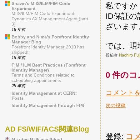
Shawn's MIIS/ILM/FIM Code
私ですか？私
Experiment
MIIS/ILM/FIM Code Experiment:
ID保証
Dynamics AX Management Agent (part
3)
ざいます
16 年前
Bobby and Nima's Forefront Identity
Manager Blog
では、現
Forefront Identity Manager 2010 has
shipped!!
投稿者
Naohiro Fu
16 年前
FIM / ILM Best Practices (Forefront
Identity Manager)
0 件のコ
Terms and Conditions related to
scheduling appointments
25 年前
コメント
Identity Management at CERN:
Posts
Identity Management through FIM
次の投稿
AD FS/WIF/ACS関連Blog
登録:
コメ
Maarten Balliauw {blog}