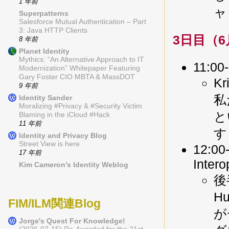
1 年前
ャ
Superpatterns
Salesforce Mutual Authentication – Part
3: Java HTTP Clients
3日目（6
8 年前
Planet Identity
Mythics: “An Alternative Approach to IT
11:00
Modernization” Whitepaper Featuring
Gary Foster CIO MBTA & MassDOT
K
9 年前
私
Identity Sander
Moralizing #Privacy & #Security Victim
と
Blaming in the iCloud #Hack
11 年前
す
Identity and Privacy Blog
Street View is here
12:00-
17 年前
Intero
Kim Cameron's Identity Weblog
後
H
FIM/ILM関連Blog
が
Jorge's Quest For Knowledge!