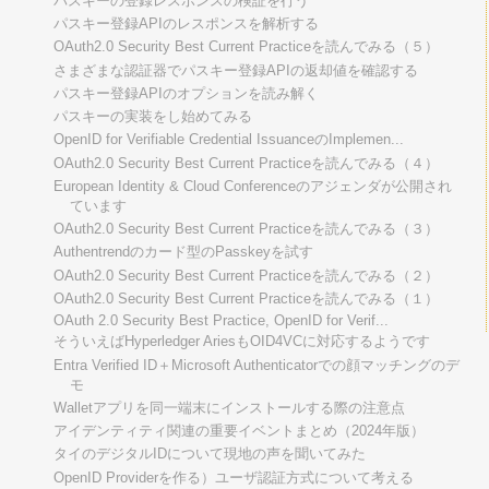
パスキーの登録レスポンスの検証を行う
パスキー登録APIのレスポンスを解析する
OAuth2.0 Security Best Current Practiceを読んでみる（５）
さまざまな認証器でパスキー登録APIの返却値を確認する
パスキー登録APIのオプションを読み解く
パスキーの実装をし始めてみる
OpenID for Verifiable Credential IssuanceのImplemen...
OAuth2.0 Security Best Current Practiceを読んでみる（４）
European Identity & Cloud Conferenceのアジェンダが公開され
ています
OAuth2.0 Security Best Current Practiceを読んでみる（３）
Authentrendのカード型のPasskeyを試す
OAuth2.0 Security Best Current Practiceを読んでみる（２）
OAuth2.0 Security Best Current Practiceを読んでみる（１）
OAuth 2.0 Security Best Practice, OpenID for Verif...
そういえばHyperledger AriesもOID4VCに対応するようです
Entra Verified ID＋Microsoft Authenticatorでの顔マッチングのデ
モ
Walletアプリを同一端末にインストールする際の注意点
アイデンティティ関連の重要イベントまとめ（2024年版）
タイのデジタルIDについて現地の声を聞いてみた
OpenID Providerを作る）ユーザ認証方式について考える