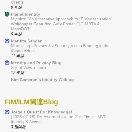
Clients
8 年前
Planet Identity
Mythics: “An Alternative Approach to IT Modernization”
Whitepaper Featuring Gary Foster CIO MBTA &
MassDOT
9 年前
Identity Sander
Moralizing #Privacy & #Security Victim Blaming in the
iCloud #Hack
11 年前
Identity and Privacy Blog
Street View is here
17 年前
Kim Cameron's Identity Weblog
FIM/ILM関連Blog
Jorge's Quest For Knowledge!
(2026-07-15) Re-Awarded for the 21st Time – MVP
Identity & Access
3 週間前