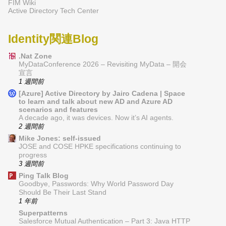
FIM Wiki
Active Directory Tech Center
Identity関連Blog
.Nat Zone
MyDataConference 2026 – Revisiting MyData – 開会
宣言
1 週間前
[Azure] Active Directory by Jairo Cadena | Space
to learn and talk about new AD and Azure AD
scenarios and features
A decade ago, it was devices. Now it’s AI agents.
2 週間前
Mike Jones: self-issued
JOSE and COSE HPKE specifications continuing to
progress
3 週間前
Ping Talk Blog
Goodbye, Passwords: Why World Password Day
Should Be Their Last Stand
1 年前
Superpatterns
Salesforce Mutual Authentication – Part 3: Java HTTP