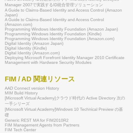
Manager 2007で実践するID統合管理ソリューション
A Guide to Claims-Based Identity and Access Control (Amazon
Japan)
A Guide to Claims-Based Identity and Access Control
(Amazon.com)
Programming Windows Identity Foundation (Amazon Japan)
Programming Windows Identity Foundation (Kindle)
Programming Windows Identity Foundation (Amazon.com)
Digital Identity (Amazon Japan)
Digital Identity (Kindle)
Digital Identity (Amazon.com)
Deploying Microsoft Forefront Identity Manager 2010 Certificate
Management with Hardware Security Modules
FIM / AD 関連リソース
AAD Connect version History
MIM Build History
[Microsoft Virtual Academy]クラウド時代の Active Directory 次の
一手シリーズ
[Microsoft Virtual Academy]Windows 10 Technical Preview の基
礎
Generic REST MA for FIM2010R2
FIM Management Agents from Partners
FIM Tech Center