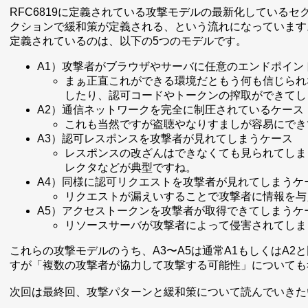
RFC6819に定義されている攻撃モデルの最新化している
クションで緩和策が定義される、という流れになっています
定義されているのは、以下の5つのモデルです。
A1）攻撃者がブラウザやサーバに任意のエンドポイン
まぁ正直これができる環境だともう何も信じられ
したり、認可コードやトークンの搾取ができてし
A2）通信ネットワークを完全に制圧されているケース
これも当然ですが盗聴やなりすましが容易にでき
A3）認可レスポンスを攻撃者が見れてしまうケース
レスポンスの改ざんはできなくても見られてしま
レクタなどが典型ですね。
A4）同様に認可リクエストを攻撃者が見れてしまうケ
リクエストが漏えいすることで攻撃者に情報を与
A5）アクセストークンを攻撃者が取得できてしまうケ
リソースサーバが攻撃者によって侵害されてしま
これらの攻撃モデルのうち、A3〜A5は通常A1もしくはA
すが「複数の攻撃者が協力して攻撃する可能性」についても
次回は最終回、攻撃パターンと緩和策について読んでいきた