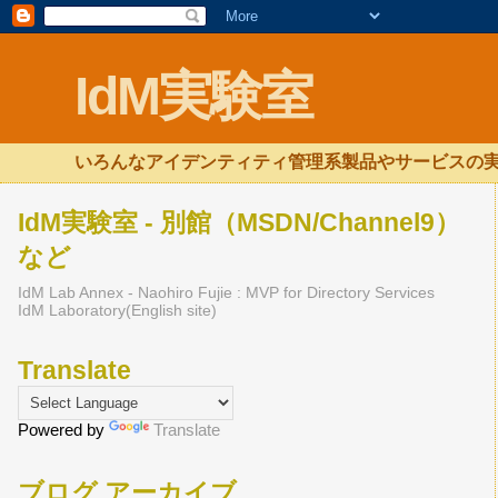
IdM実験室
いろんなアイデンティティ管理系製品やサービスの実
IdM実験室 - 別館（MSDN/Channel9）
など
IdM Lab Annex - Naohiro Fujie : MVP for Directory Services
IdM Laboratory(English site)
Translate
Powered by
Translate
ブログ アーカイブ