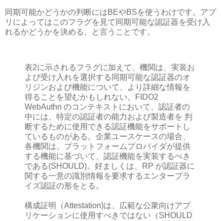
同期可能かどうかの判断にはBEやBSを使うわけです。アプ
リによってはこのフラグを見て同期可能な認証器を受け入
れるかどうかを決める、と言うことです。
表2に示されるフラグに加えて、機関は、実装お
よび受け入れを選択する同期可能な認証器のオ
リジンおよび機能について、より詳細な情報を
得ることを望むかもしれない。FIDO2
WebAuthn のコンテキストにおいて、認証者の
中には、特定の認証者の能力および製造者を 判
断するために使用できる認証機能をサポートし
ているものがある。企業ユースケースの場合、
各機関は、プラットフォームプロバイダが提供
する機能に基づいて、認証機能を実装するべき
である(SHOULD)。好ましくは、RP が認証器に
関する一意の識別情報を要求するエンタープラ
イズ認証の形をとる。
構成証明（Attestation)は、広範な公衆向けアプ
リケーションに使用すべきではない（SHOULD