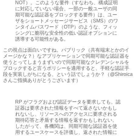
NOT）。このような要件（すなわち、構成証明
に対応していない場合、一部の一般ユーザの同
期可能な認証器をブロックする要件）は、ユー
ザをショートメッセージサービス（SMS）のワ
ンタイムパスワード（OTP）のような、フィッ
シングに脆弱な安全性の低い認証オプションに
誘導する可能性がある。
この視点は面白いですね。パブリック（共有端末とかのイ
メージかな？）なアプリケーションで同期可能な認証器を
使うとってしまうまずいので同期可能なクレデンシャルを
ブロックすると言うポリシーを適用すると、手軽な認証手
段を実装しがちになる、という話でしょうか？（@Shiroica
さんご指摘ありがとうございます）
RP がフラグおよび認証データを要求しても、認
証器は要求された情報をすべて返さないかもし
れないし、リソースへのアクセスに要求される
期待応答と矛盾する情報を返すかもしれない。
したがって、各機関は、同期可能な認証器を使
用するユースケースを評価し、返された情報に