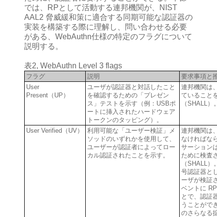
では、RPとして活動する連邦機関が、NIST
AAL2 脅威緩和策に適合する同期可能な認証器の
実装を構築する際に理解し、問い合わせる必要
がある、WebAuthn仕様の特定のフラグについて
説明する。
表2, WebAuthn Level 3 flags
フラグ
説明
要求事項と
User
ユーザが認証器と対話したこと
連邦機関は
Present（UP）
を確認するための「プレゼン
ていること
ス」テストを示す（例：USBポ
（SHALL
ートに挿入されたハードウェア
トークンのタッピング）。
User Verified（UV）
利用可能な「ユーザー検証」メ
連邦機関は、
ソッドのいずれかを使用して、
なければなら
ユーザーが認証者によってロー
サーションは
カル認証されたことを示す。
ために検査
（SHALL
号認証器と
ーザが検証
ベントに R
とで、認証
うことができる
のさらなる