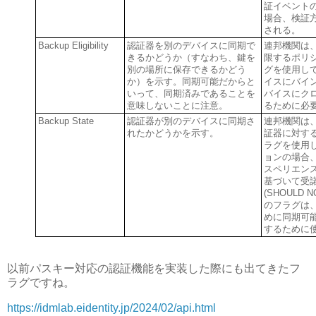
証イベント
場合、検証
される。
Backup Eligibility
認証器を別のデバイスに同期で
連邦機関は
きるかどうか（すなわち、鍵を
限するポリ
別の場所に保存できるかどう
グを使用し
か）を示す。同期可能だからと
イスにバイ
いって、同期済みであることを
バイスにク
意味しないことに注意。
るために必
Backup State
認証器が別のデバイスに同期さ
連邦機関は
れたかどうかを示す。
証器に対す
ラグを使用
ョンの場合
スペリエン
基づいて受
(SHOULD
のフラグは
めに同期可
するために使
以前パスキー対応の認証機能を実装した際にも出てきたフ
ラグですね。
https://idmlab.eidentity.jp/2024/02/api.html