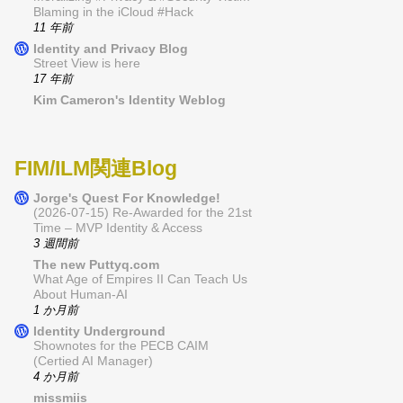
Blaming in the iCloud #Hack
11 年前
Identity and Privacy Blog
Street View is here
17 年前
Kim Cameron's Identity Weblog
FIM/ILM関連Blog
Jorge's Quest For Knowledge!
(2026-07-15) Re-Awarded for the 21st
Time – MVP Identity & Access
3 週間前
The new Puttyq.com
What Age of Empires II Can Teach Us
About Human-AI
1 か月前
Identity Underground
Shownotes for the PECB CAIM
(Certied AI Manager)
4 か月前
missmiis