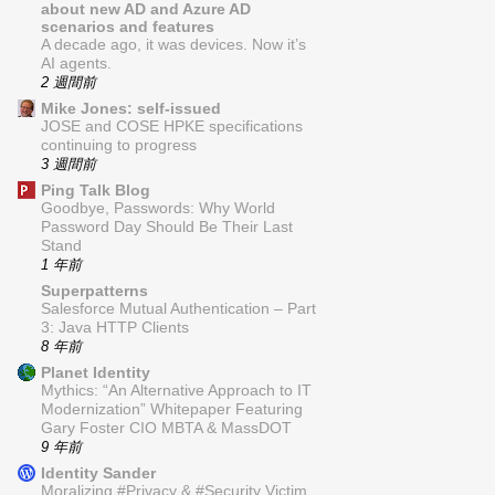
about new AD and Azure AD
scenarios and features
A decade ago, it was devices. Now it’s
AI agents.
2 週間前
Mike Jones: self-issued
JOSE and COSE HPKE specifications
continuing to progress
3 週間前
Ping Talk Blog
Goodbye, Passwords: Why World
Password Day Should Be Their Last
Stand
1 年前
Superpatterns
Salesforce Mutual Authentication – Part
3: Java HTTP Clients
8 年前
Planet Identity
Mythics: “An Alternative Approach to IT
Modernization” Whitepaper Featuring
Gary Foster CIO MBTA & MassDOT
9 年前
Identity Sander
Moralizing #Privacy & #Security Victim