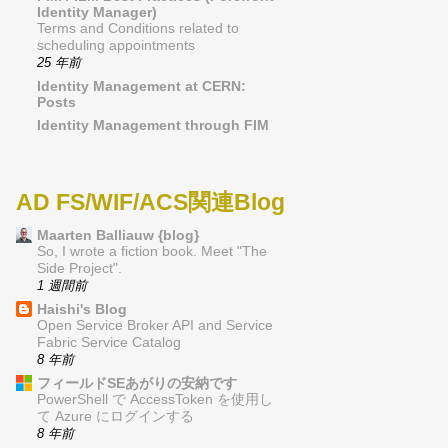
Identity Manager)
Terms and Conditions related to
scheduling appointments
25 年前
Identity Management at CERN:
Posts
Identity Management through FIM
AD FS/WIF/ACS関連Blog
Maarten Balliauw {blog}
So, I wrote a fiction book. Meet "The
Side Project".
1 週間前
Haishi's Blog
Open Service Broker API and Service
Fabric Service Catalog
8 年前
フィールドSEあがりの安納です
PowerShell で AccessToken を使用し
て Azure にログインする
8 年前