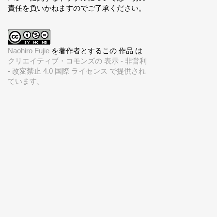
責任を負いかねますのでご了承ください。
Naohiro Fujie
を著作者とするこの 作品 は
クリエイティブ・コモンズの 表示 - 非営利
- 改変禁止 4.0 国際 ライセンス で提供され
ています。