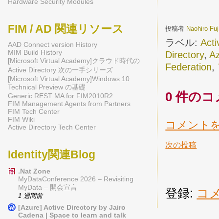
Hardware Security Modules
FIM / AD 関連リソース
投稿者
Naohiro Fu
ラベル:
Acti
AAD Connect version History
MIM Build History
Directory
,
A
[Microsoft Virtual Academy]クラウド時代の
Federation
,
Active Directory 次の一手シリーズ
[Microsoft Virtual Academy]Windows 10
Technical Preview の基礎
0 件のコ
Generic REST MA for FIM2010R2
FIM Management Agents from Partners
FIM Tech Center
FIM Wiki
コメント
Active Directory Tech Center
次の投稿
Identity関連Blog
.Nat Zone
MyDataConference 2026 – Revisiting
MyData – 開会宣言
登録:
コメ
1 週間前
[Azure] Active Directory by Jairo
Cadena | Space to learn and talk