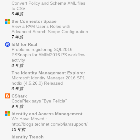
Convert Policy and Schema XML files
to CSV
6 年前
the Connector Space
View a PAM User's Roles with
Advanced Search Scope Configuration
7 年前
IdM for Real
Problems registering SQL2016
PSSnapin for #MIM2016 PS workflow
activity
8 年前
The Identity Management Explorer
Microsoft Identity Manager 2016 SP1
hotfix (4.5.26.0) Released
8 年前
CShark
CodePlex says "Bye Felicia"
9 年前
Identity and Access Management
We Have Moved :
http://blogs.technet.com/b/iamsupport/
10 年前
Identity Trench