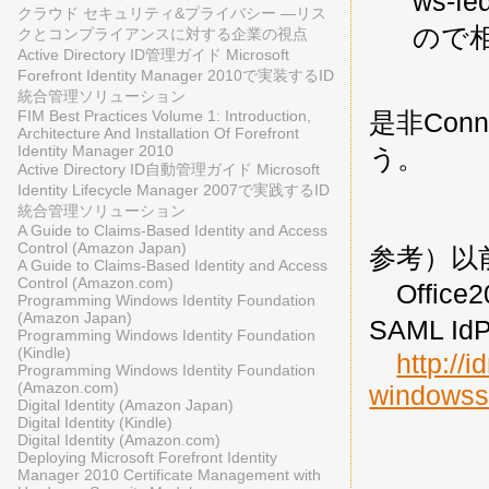
ws-f
クラウド セキュリティ&プライバシー ―リス
ので
クとコンプライアンスに対する企業の視点
Active Directory ID管理ガイド Microsoft
Forefront Identity Manager 2010で実装するID
統合管理ソリューション
是非Co
FIM Best Practices Volume 1: Introduction,
Architecture And Installation Of Forefront
Identity Manager 2010
う。
Active Directory ID自動管理ガイド Microsoft
Identity Lifecycle Manager 2007で実践するID
統合管理ソリューション
A Guide to Claims-Based Identity and Access
Control (Amazon Japan)
参考）以前
A Guide to Claims-Based Identity and Access
Control (Amazon.com)
Offic
Programming Windows Identity Foundation
(Amazon Japan)
SAML I
Programming Windows Identity Foundation
(Kindle)
http://
Programming Windows Identity Foundation
(Amazon.com)
windowss
Digital Identity (Amazon Japan)
Digital Identity (Kindle)
Digital Identity (Amazon.com)
Deploying Microsoft Forefront Identity
Manager 2010 Certificate Management with