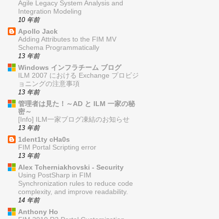
Agile Legacy System Analysis and
Integration Modeling
10 年前
Apollo Jack
Adding Attributes to the FIM MV
Schema Programmatically
13 年前
Windows インフラチーム ブログ
ILM 2007 における Exchange プロビジ
ョニングの注意事項
13 年前
管理者は見た！～AD と ILM 一家の秘
密～
[Info] ILM一家ブログ凍結のお知らせ
13 年前
1dent1ty cHa0s
FIM Portal Scripting error
13 年前
Alex Tcherniakhovski - Security
Using PostSharp in FIM
Synchronization rules to reduce code
complexity, and improve readability.
14 年前
Anthony Ho