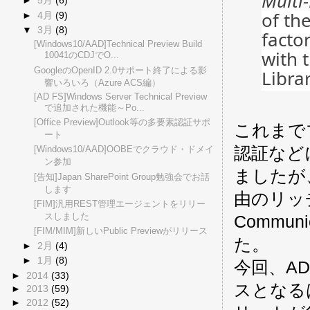
Multi
►
5月
(6)
of the
►
4月
(9)
▼
3月
(8)
facto
[Windows10/AAD]Technical Preview Build
with 
10041のCDJでO...
GoogleのOpenID 2.0サポート終了による影
Libra
響いろいろ（Azure ACS編）
[AD FS]Windows Server Technical Preview
で追加された機能～Po...
[Office Preview]Outlook等の多要素認証サポ
これまでブ
ート
認証など
[Windows10/AAD]OOBEでクラウド・ドメイ
ン参加
ましたが、ws
[告知]Japan SharePoint Group勉強会でお話
します
由のリッチ
[FIM]汎用REST管理エージェントをリリー
スしました
Commu
[FIM/MIM]新しいPublic Previewがリリース
た。
►
2月
(4)
►
1月
(8)
今回、AD
►
2014
(33)
スとなるは
►
2013
(59)
►
2012
(52)