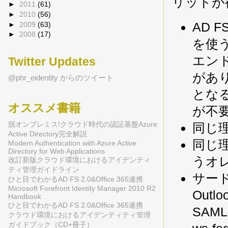
リットが
►
2011
(61)
►
2010
(56)
AD F
►
2009
(63)
►
2008
(17)
を使う場
エン
Twitter Updates
があ
@phr_eidentity からのツイート
となる
オススメ書籍
が不
脱オンプレミス!クラウド時代の認証基盤Azure
同じ理
Active Directory完全解説
同じ
Modern Authentication with Azure Active
Directory for Web Applications
うオ
改訂新版クラウド環境におけるアイデンティ
ティ管理ガイドライン
サード
ひと目でわかるAD FS 2.0&Office 365連携
Microsoft Forefront Identity Manager 2010 R2
Outl
Handbook
ひと目でわかるAD FS 2.0&Office 365連携
SAM
クラウド環境におけるアイデンティティ管理
ガイドブック（CD+冊子）