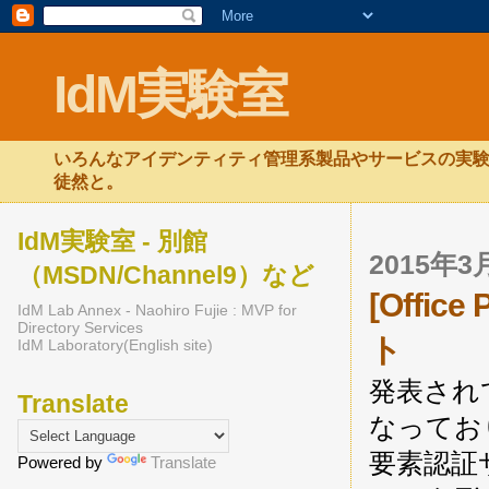
IdM実験室
いろんなアイデンティティ管理系製品やサービスの実験
徒然と。
IdM実験室 - 別館
2015年
（MSDN/Channel9）など
[Offi
IdM Lab Annex - Naohiro Fujie : MVP for
Directory Services
ト
IdM Laboratory(English site)
発表され
Translate
なっており
要素認証サポ
Powered by
Translate