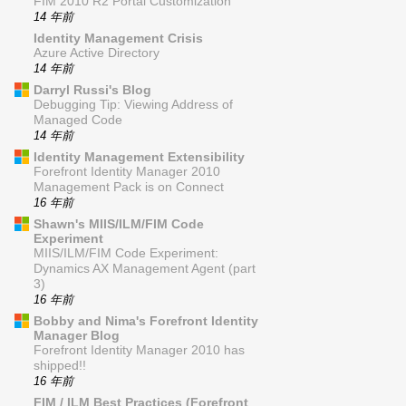
FIM 2010 R2 Portal Customization
14 年前
Identity Management Crisis
Azure Active Directory
14 年前
Darryl Russi's Blog
Debugging Tip: Viewing Address of
Managed Code
14 年前
Identity Management Extensibility
Forefront Identity Manager 2010
Management Pack is on Connect
16 年前
Shawn's MIIS/ILM/FIM Code
Experiment
MIIS/ILM/FIM Code Experiment:
Dynamics AX Management Agent (part
3)
16 年前
Bobby and Nima's Forefront Identity
Manager Blog
Forefront Identity Manager 2010 has
shipped!!
16 年前
FIM / ILM Best Practices (Forefront