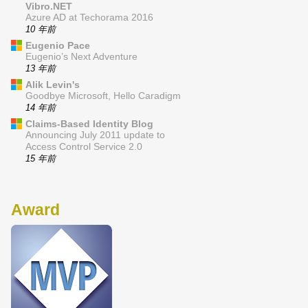
Vibro.NET
Azure AD at Techorama 2016
10 年前
Eugenio Pace
Eugenio’s Next Adventure
13 年前
Alik Levin's
Goodbye Microsoft, Hello Caradigm
14 年前
Claims-Based Identity Blog
Announcing July 2011 update to
Access Control Service 2.0
15 年前
Award