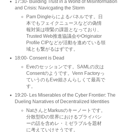
17:30- Building Trust in a World of Misinformation
and Crisis: Navicgating the Storm
Pam Dingleらによるパネルです。日
本でもフェイクニュースなどの偽情
報対策は喫緊の課題となっており、
Trusted Web推進協議会やOriginator
Profile CIPなどが活動を進めている領
域とも繋がるはずです。
18:00- Consent is Dead
Eveのセッションです。SAMLの次は
Consentのようです。Venn Factoryっ
ていうのもEve姐さんらしくて最高で
す。
19:20- Les Miserables of the Cyber Frontier: The
Dueling Narratives of Decentralized Identities
NatさんとMarkusのキーノートです。
分散型IDの世界におけるプライバシ
ーの話を含めレ・ミゼラブルを題材
に考えていけそうです。