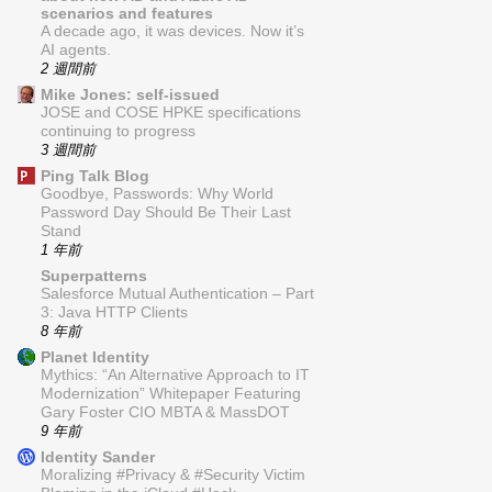
scenarios and features
A decade ago, it was devices. Now it’s
AI agents.
2 週間前
Mike Jones: self-issued
JOSE and COSE HPKE specifications
continuing to progress
3 週間前
Ping Talk Blog
Goodbye, Passwords: Why World
Password Day Should Be Their Last
Stand
1 年前
Superpatterns
Salesforce Mutual Authentication – Part
3: Java HTTP Clients
8 年前
Planet Identity
Mythics: “An Alternative Approach to IT
Modernization” Whitepaper Featuring
Gary Foster CIO MBTA & MassDOT
9 年前
Identity Sander
Moralizing #Privacy & #Security Victim