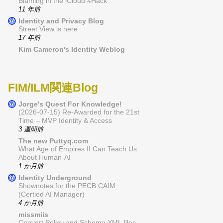
Blaming in the iCloud #Hack
11 年前
Identity and Privacy Blog
Street View is here
17 年前
Kim Cameron's Identity Weblog
FIM/ILM関連Blog
Jorge's Quest For Knowledge!
(2026-07-15) Re-Awarded for the 21st
Time – MVP Identity & Access
3 週間前
The new Puttyq.com
What Age of Empires II Can Teach Us
About Human-AI
1 か月前
Identity Underground
Shownotes for the PECB CAIM
(Certied AI Manager)
4 か月前
missmiis
Convert Policy and Schema XML files