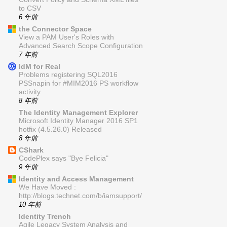
to CSV
6 年前
the Connector Space
View a PAM User's Roles with
Advanced Search Scope Configuration
7 年前
IdM for Real
Problems registering SQL2016
PSSnapin for #MIM2016 PS workflow
activity
8 年前
The Identity Management Explorer
Microsoft Identity Manager 2016 SP1
hotfix (4.5.26.0) Released
8 年前
CShark
CodePlex says "Bye Felicia"
9 年前
Identity and Access Management
We Have Moved :
http://blogs.technet.com/b/iamsupport/
10 年前
Identity Trench
Agile Legacy System Analysis and