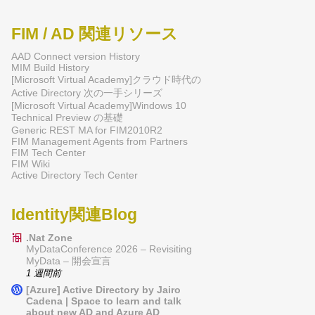
FIM / AD 関連リソース
AAD Connect version History
MIM Build History
[Microsoft Virtual Academy]クラウド時代の
Active Directory 次の一手シリーズ
[Microsoft Virtual Academy]Windows 10
Technical Preview の基礎
Generic REST MA for FIM2010R2
FIM Management Agents from Partners
FIM Tech Center
FIM Wiki
Active Directory Tech Center
Identity関連Blog
.Nat Zone
MyDataConference 2026 – Revisiting
MyData – 開会宣言
1 週間前
[Azure] Active Directory by Jairo
Cadena | Space to learn and talk
about new AD and Azure AD