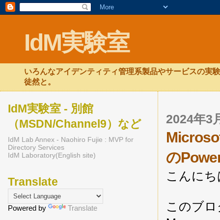
IdM実験室
いろんなアイデンティティ管理系製品やサービスの実験
徒然と。
IdM実験室 - 別館
2024年
（MSDN/Channel9）など
Micros
IdM Lab Annex - Naohiro Fujie : MVP for
Directory Services
のPowe
IdM Laboratory(English site)
こんにち
Translate
このブログを
Powered by
Translate