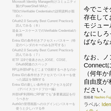
Microsoft Identity Manager向けコミュニティ
製のPowerShell MAが...
今でこそ公
TBDのVerifiable Credentialsの説明資料が面
存在してお
白い
OAuth2.0 Security Best Current Practiceを
モジュー
読んでみる（８）
送金ユースケースでのVerifiable Credentialの
なにしろ
利用
ばならな
Entra IDの条件付きアクセス＋パスキー（特
定のベンダのキーのみを許可する）
OAuth2.0 Security Best Current Practiceを
読んでみる（７）
なお、ノン
IETF 119で発表されたJOSE、COSE、
Conn
OAuth関連のスペック
RPは外部IdPをどこまで信頼するべきなのか
（何年か
Entra IDの条件付きアクセスでパスキーを使
った認証を強制する
自由度が
Entra IDの新しい条件付きアクセスを試す
ださい。
（デバイスコードフロー編）
外部IdP利用時にRP側"でも"多要素認証を行
投稿者
Naohiro Fu
うべきか
ラベル:
Iden
Auth0の管理画面へのログインにパスキーを
使うと少しハマる件