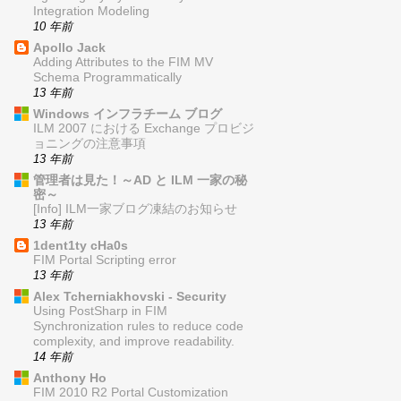
Integration Modeling
10 年前
Apollo Jack
Adding Attributes to the FIM MV
Schema Programmatically
13 年前
Windows インフラチーム ブログ
ILM 2007 における Exchange プロビジ
ョニングの注意事項
13 年前
管理者は見た！～AD と ILM 一家の秘
密～
[Info] ILM一家ブログ凍結のお知らせ
13 年前
1dent1ty cHa0s
FIM Portal Scripting error
13 年前
Alex Tcherniakhovski - Security
Using PostSharp in FIM
Synchronization rules to reduce code
complexity, and improve readability.
14 年前
Anthony Ho
FIM 2010 R2 Portal Customization