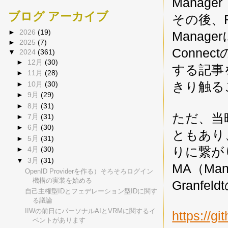
Manager
ブログ アーカイブ
その後、Fore
►
2026
(19)
Manag
►
2025
(7)
Conn
▼
2024
(361)
►
12月
(30)
する記事
►
11月
(28)
きり触る
►
10月
(30)
►
9月
(29)
►
8月
(31)
ただ、当時
►
7月
(31)
►
6月
(30)
ともあり
►
5月
(31)
りに繋がり
►
4月
(30)
▼
3月
(31)
MA（Man
OpenID Providerを作る）そろそろログイン
機構の実装を始める
Granfe
自己主権型IDとフェデレーション型IDに関す
る議論
IIWの前日にパーソナルAIとVRMに関するイ
https://g
ベントがあります