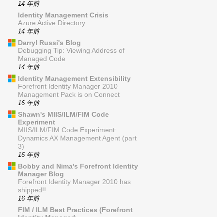
14 年前
Identity Management Crisis
Azure Active Directory
14 年前
Darryl Russi's Blog
Debugging Tip: Viewing Address of
Managed Code
14 年前
Identity Management Extensibility
Forefront Identity Manager 2010
Management Pack is on Connect
16 年前
Shawn's MIIS/ILM/FIM Code
Experiment
MIIS/ILM/FIM Code Experiment:
Dynamics AX Management Agent (part
3)
16 年前
Bobby and Nima's Forefront Identity
Manager Blog
Forefront Identity Manager 2010 has
shipped!!
16 年前
FIM / ILM Best Practices (Forefront