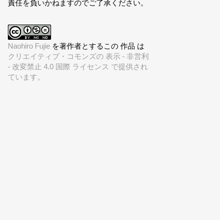
責任を負いかねますのでご了承ください。
Naohiro Fujie
を著作者とするこの 作品 は
クリエイティブ・コモンズの 表示 - 非営利
- 改変禁止 4.0 国際 ライセンス で提供され
ています。