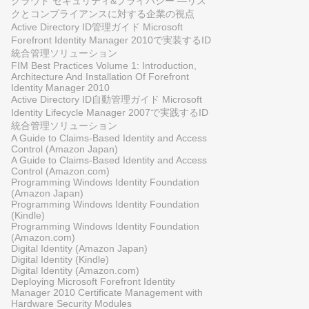
クラウド セキュリティ&プライバシー ―リス
クとコンプライアンスに対する企業の視点
Active Directory ID管理ガイド Microsoft
Forefront Identity Manager 2010で実装するID
統合管理ソリューション
FIM Best Practices Volume 1: Introduction,
Architecture And Installation Of Forefront
Identity Manager 2010
Active Directory ID自動管理ガイド Microsoft
Identity Lifecycle Manager 2007で実践するID
統合管理ソリューション
A Guide to Claims-Based Identity and Access
Control (Amazon Japan)
A Guide to Claims-Based Identity and Access
Control (Amazon.com)
Programming Windows Identity Foundation
(Amazon Japan)
Programming Windows Identity Foundation
(Kindle)
Programming Windows Identity Foundation
(Amazon.com)
Digital Identity (Amazon Japan)
Digital Identity (Kindle)
Digital Identity (Amazon.com)
Deploying Microsoft Forefront Identity
Manager 2010 Certificate Management with
Hardware Security Modules