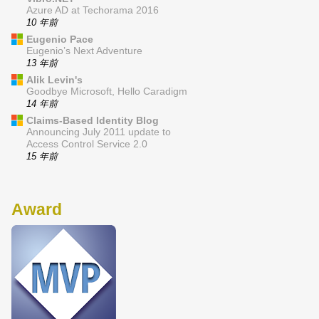
Azure AD at Techorama 2016
10 年前
Eugenio Pace
Eugenio’s Next Adventure
13 年前
Alik Levin's
Goodbye Microsoft, Hello Caradigm
14 年前
Claims-Based Identity Blog
Announcing July 2011 update to
Access Control Service 2.0
15 年前
Award