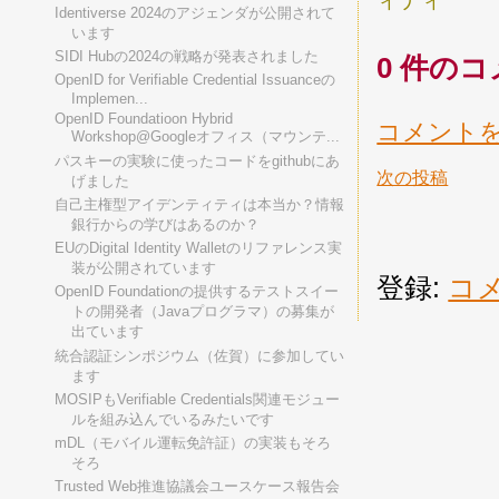
ィティ
Identiverse 2024のアジェンダが公開されて
います
SIDI Hubの2024の戦略が発表されました
0 件のコ
OpenID for Verifiable Credential Issuanceの
Implemen...
OpenID Foundatioon Hybrid
コメント
Workshop@Googleオフィス（マウンテ...
パスキーの実験に使ったコードをgithubにあ
次の投稿
げました
自己主権型アイデンティティは本当か？情報
銀行からの学びはあるのか？
EUのDigital Identity Walletのリファレンス実
装が公開されています
登録:
コメ
OpenID Foundationの提供するテストスイー
トの開発者（Javaプログラマ）の募集が
出ています
統合認証シンポジウム（佐賀）に参加してい
ます
MOSIPもVerifiable Credentials関連モジュー
ルを組み込んでいるみたいです
mDL（モバイル運転免許証）の実装もそろ
そろ
Trusted Web推進協議会ユースケース報告会