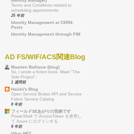
Identity Manager)
Terms and Conditions related to
scheduling appointments
25 年前
Identity Management at CERN:
Posts
Identity Management through FIM
AD FS/WIF/ACS関連Blog
Maarten Balliauw {blog}
So, I wrote a fiction book. Meet "The
Side Project".
1 週間前
Haishi's Blog
Open Service Broker API and Service
Fabric Service Catalog
8 年前
フィールドSEあがりの安納です
PowerShell で AccessToken を使用し
て Azure にログインする
8 年前
Vibro.NET