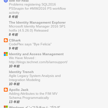
IdM for Real
Problems registering SQL2016
PSSnapin for #MIM2016 PS workflow
activity
8 年前
The Identity Management Explorer
Microsoft Identity Manager 2016 SP1
hotfix (4.5.26.0) Released
8 年前
CShark
CodePlex says "Bye Felicia"
9 年前
Identity and Access Management
We Have Moved :
http://blogs.technet.com/b/iamsupport/
10 年前
Identity Trench
Agile Legacy System Analysis and
Integration Modeling
10 年前
Apollo Jack
Adding Attributes to the FIM MV
Schema Programmatically
13 年前
Windows インフラチーム ブログ