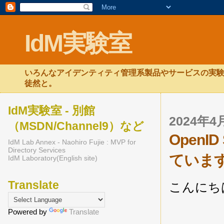
IdM実験室
いろんなアイデンティティ管理系製品やサービスの実験
徒然と。
IdM実験室 - 別館
2024年
（MSDN/Channel9）など
OpenI
IdM Lab Annex - Naohiro Fujie : MVP for
Directory Services
ていま
IdM Laboratory(English site)
Translate
こんにち
Powered by
Translate