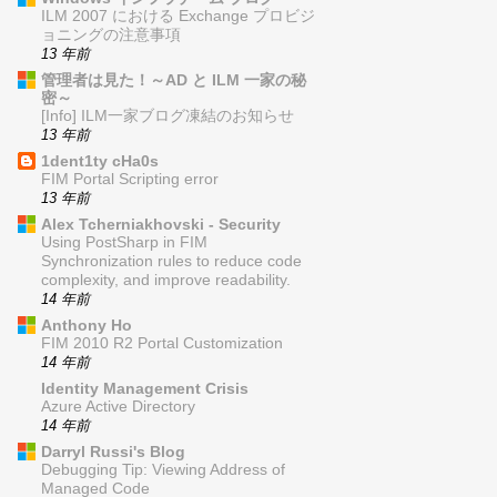
ILM 2007 における Exchange プロビジ
ョニングの注意事項
13 年前
管理者は見た！～AD と ILM 一家の秘
密～
[Info] ILM一家ブログ凍結のお知らせ
13 年前
1dent1ty cHa0s
FIM Portal Scripting error
13 年前
Alex Tcherniakhovski - Security
Using PostSharp in FIM
Synchronization rules to reduce code
complexity, and improve readability.
14 年前
Anthony Ho
FIM 2010 R2 Portal Customization
14 年前
Identity Management Crisis
Azure Active Directory
14 年前
Darryl Russi's Blog
Debugging Tip: Viewing Address of
Managed Code