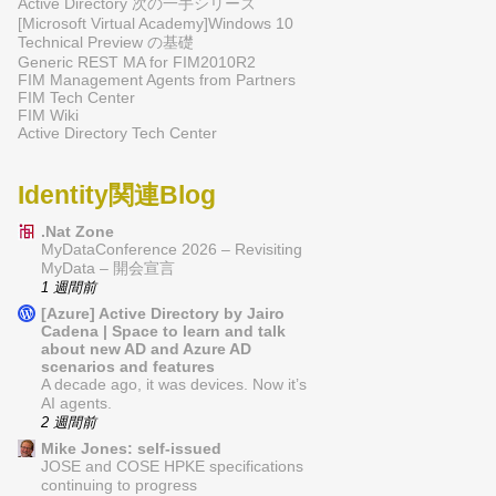
Active Directory 次の一手シリーズ
[Microsoft Virtual Academy]Windows 10
Technical Preview の基礎
Generic REST MA for FIM2010R2
FIM Management Agents from Partners
FIM Tech Center
FIM Wiki
Active Directory Tech Center
Identity関連Blog
.Nat Zone
MyDataConference 2026 – Revisiting
MyData – 開会宣言
1 週間前
[Azure] Active Directory by Jairo
Cadena | Space to learn and talk
about new AD and Azure AD
scenarios and features
A decade ago, it was devices. Now it’s
AI agents.
2 週間前
Mike Jones: self-issued
JOSE and COSE HPKE specifications
continuing to progress