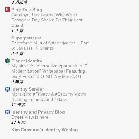
3 週間前
Ping Talk Blog
Goodbye, Passwords: Why World
Password Day Should Be Their Last
Stand
1 年前
Superpatterns
Salesforce Mutual Authentication – Part
3: Java HTTP Clients
8 年前
Planet Identity
Mythics: “An Alternative Approach to IT
Modernization” Whitepaper Featuring
Gary Foster CIO MBTA & MassDOT
9 年前
Identity Sander
Moralizing #Privacy & #Security Victim
Blaming in the iCloud #Hack
11 年前
Identity and Privacy Blog
Street View is here
17 年前
Kim Cameron's Identity Weblog