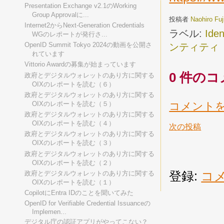
Presentation Exchange v2.1のWorking
Group Approvalに...
投稿者
Naohiro Fu
Internet2からNext-Generation Credentials
ラベル:
Iden
WGのレポートが発行さ...
OpenID Summit Tokyo 2024の動画を公開さ
ンティティ
れています
Vittorio Awardの募集が始まっています
0 件のコ
政府とデジタルウォレットのあり方に関する
OIXのレポートを読む（６）
政府とデジタルウォレットのあり方に関する
コメント
OIXのレポートを読む（５）
政府とデジタルウォレットのあり方に関する
OIXのレポートを読む（４）
次の投稿
政府とデジタルウォレットのあり方に関する
OIXのレポートを読む（３）
政府とデジタルウォレットのあり方に関する
OIXのレポートを読む（２）
登録:
コメ
政府とデジタルウォレットのあり方に関する
OIXのレポートを読む（１）
CopilotにEntra IDのことを聞いてみた
OpenID for Verifiable Credential Issuanceの
Implemen...
デジタル庁の認証アプリがやってこない？