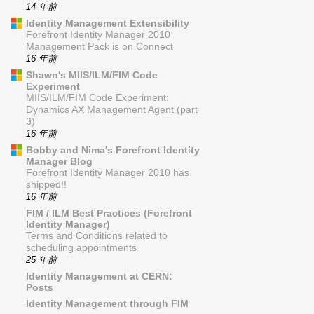
14 年前
Identity Management Extensibility
Forefront Identity Manager 2010
Management Pack is on Connect
16 年前
Shawn's MIIS/ILM/FIM Code
Experiment
MIIS/ILM/FIM Code Experiment:
Dynamics AX Management Agent (part
3)
16 年前
Bobby and Nima's Forefront Identity
Manager Blog
Forefront Identity Manager 2010 has
shipped!!
16 年前
FIM / ILM Best Practices (Forefront
Identity Manager)
Terms and Conditions related to
scheduling appointments
25 年前
Identity Management at CERN:
Posts
Identity Management through FIM