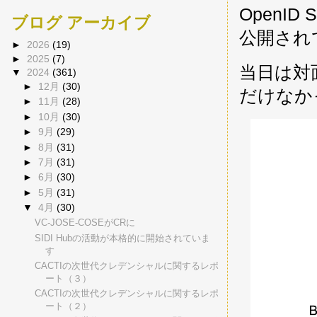
OpenID
ブログ アーカイブ
公開され
►
2026
(19)
►
2025
(7)
当日は対
▼
2024
(361)
►
12月
(30)
だけなか
►
11月
(28)
►
10月
(30)
►
9月
(29)
►
8月
(31)
►
7月
(31)
►
6月
(30)
►
5月
(31)
▼
4月
(30)
VC-JOSE-COSEがCRに
SIDI Hubの活動が本格的に開始されていま
す
CACTIの次世代クレデンシャルに関するレポ
ート（３）
CACTIの次世代クレデンシャルに関するレポ
ート（２）