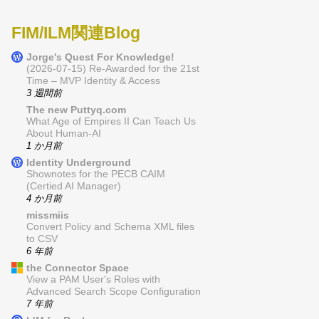
FIM/ILM関連Blog
Jorge's Quest For Knowledge!
(2026-07-15) Re-Awarded for the 21st
Time – MVP Identity & Access
3 週間前
The new Puttyq.com
What Age of Empires II Can Teach Us
About Human-AI
1 か月前
Identity Underground
Shownotes for the PECB CAIM
(Certied AI Manager)
4 か月前
missmiis
Convert Policy and Schema XML files
to CSV
6 年前
the Connector Space
View a PAM User's Roles with
Advanced Search Scope Configuration
7 年前