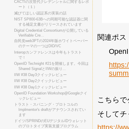
CACTIの次世代クレデンシャルに関するレポ
ート（１）
滅びてほしい認証系の実装の話
NIST SP800-63Bへの同期可能な認証器に関
する補足文書がリリースされています
Digital Credential Consortiumが公開している
関連ポス
Verifiable Cre...
自民党web3PTの2024年版ホワイトペーパー
のテーマの一つはDID/VC
Open
Interopカンファレンスは今年もトラスト
で！
https:
OpenID Technight #21を開催します。今回は
Shared SignalとIIWの振り...
summi
IIW #38 Day3クイックレビュー
IIW #38 Day2クイックレビュー
IIW #38 Day1クィックレビュー
OpenID Foundation Workshop@Googleクイ
こちらで
ックレビュー
トラスト・スパニング・プロトコルの
Implmentor's draftがアナウンスされてい
そしてチ
ます
ドイツ/SPRINDのEUデジタルIDウォレット
https://
のプロトタイプ実装支援プログラム