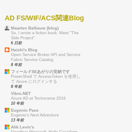
AD FS/WIF/ACS関連Blog
Maarten Balliauw {blog}
So, I wrote a fiction book. Meet "The
Side Project".
6 日前
Haishi's Blog
Open Service Broker API and Service
Fabric Service Catalog
8 年前
フィールドSEあがりの安納です
PowerShell で AccessToken を使用し
て Azure にログインする
8 年前
Vibro.NET
Azure AD at Techorama 2016
10 年前
Eugenio Pace
Eugenio’s Next Adventure
13 年前
Alik Levin's
Goodbye Microsoft, Hello Caradigm