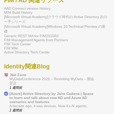
FIM / AD 関連リソース
AAD Connect version History
MIM Build History
[Microsoft Virtual Academy]クラウド時代の Active Directory 次の
一手シリーズ
[Microsoft Virtual Academy]Windows 10 Technical Preview の基
礎
Generic REST MA for FIM2010R2
FIM Management Agents from Partners
FIM Tech Center
FIM Wiki
Active Directory Tech Center
Identity関連Blog
.Nat Zone
MyDataConference 2026 – Revisiting MyData – 開会
宣言
1 週間前
[Azure] Active Directory by Jairo Cadena | Space
to learn and talk about new AD and Azure AD
scenarios and features
A decade ago, it was devices. Now it’s AI agents.
2 週間前