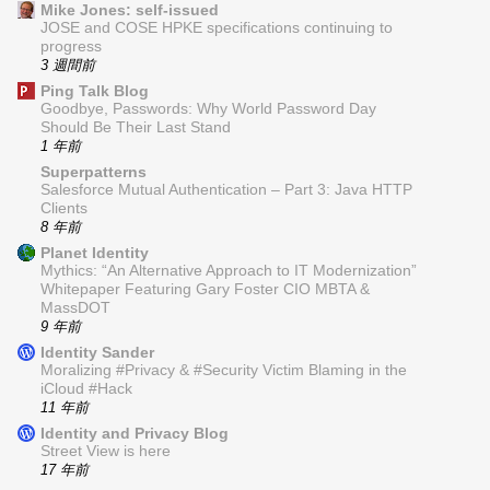
Mike Jones: self-issued
JOSE and COSE HPKE specifications continuing to
progress
3 週間前
Ping Talk Blog
Goodbye, Passwords: Why World Password Day
Should Be Their Last Stand
1 年前
Superpatterns
Salesforce Mutual Authentication – Part 3: Java HTTP
Clients
8 年前
Planet Identity
Mythics: “An Alternative Approach to IT Modernization”
Whitepaper Featuring Gary Foster CIO MBTA &
MassDOT
9 年前
Identity Sander
Moralizing #Privacy & #Security Victim Blaming in the
iCloud #Hack
11 年前
Identity and Privacy Blog
Street View is here
17 年前