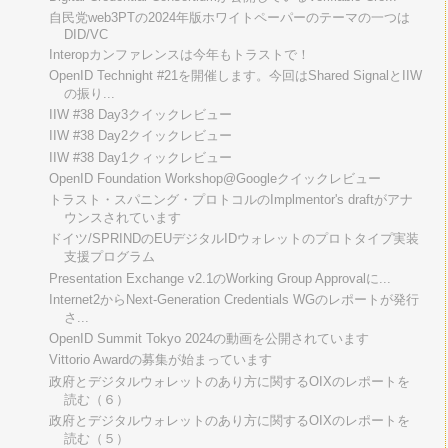
自民党web3PTの2024年版ホワイトペーパーのテーマの一つは
DID/VC
Interopカンファレンスは今年もトラストで！
OpenID Technight #21を開催します。今回はShared SignalとIIW
の振り...
IIW #38 Day3クイックレビュー
IIW #38 Day2クイックレビュー
IIW #38 Day1クィックレビュー
OpenID Foundation Workshop@Googleクイックレビュー
トラスト・スパニング・プロトコルのImplmentor's draftがアナ
ウンスされています
ドイツ/SPRINDのEUデジタルIDウォレットのプロトタイプ実装
支援プログラム
Presentation Exchange v2.1のWorking Group Approvalに...
Internet2からNext-Generation Credentials WGのレポートが発行
さ...
OpenID Summit Tokyo 2024の動画を公開されています
Vittorio Awardの募集が始まっています
政府とデジタルウォレットのあり方に関するOIXのレポートを
読む（６）
政府とデジタルウォレットのあり方に関するOIXのレポートを
読む（５）