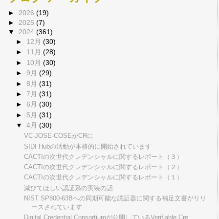
►
2026
(19)
►
2025
(7)
▼
2024
(361)
►
12月
(30)
►
11月
(28)
►
10月
(30)
►
9月
(29)
►
8月
(31)
►
7月
(31)
►
6月
(30)
►
5月
(31)
▼
4月
(30)
VC-JOSE-COSEがCRに
SIDI Hubの活動が本格的に開始されています
CACTIの次世代クレデンシャルに関するレポート（３）
CACTIの次世代クレデンシャルに関するレポート（２）
CACTIの次世代クレデンシャルに関するレポート（１）
滅びてほしい認証系の実装の話
NIST SP800-63Bへの同期可能な認証器に関する補足文書がリリ
ースされています
Digital Credential Consortiumが公開しているVerifiable Cre...