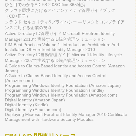
ひと目でわかるAD FS 2.0&Office 365連携
クラウド環境におけるアイデンティティ管理ガイドブック
（CD+冊子）
クラウド セキュリティ&プライバシー ―リスクとコンプライア
ンスに対する企業の視点
Active Directory ID管理ガイド Microsoft Forefront Identity
Manager 2010で実装するID統合管理ソリューション
FIM Best Practices Volume 1: Introduction, Architecture And
Installation Of Forefront Identity Manager 2010
Active Directory ID自動管理ガイド Microsoft Identity Lifecycle
Manager 2007で実践するID統合管理ソリューション
A Guide to Claims-Based Identity and Access Control (Amazon
Japan)
A Guide to Claims-Based Identity and Access Control
(Amazon.com)
Programming Windows Identity Foundation (Amazon Japan)
Programming Windows Identity Foundation (Kindle)
Programming Windows Identity Foundation (Amazon.com)
Digital Identity (Amazon Japan)
Digital Identity (Kindle)
Digital Identity (Amazon.com)
Deploying Microsoft Forefront Identity Manager 2010 Certificate
Management with Hardware Security Modules