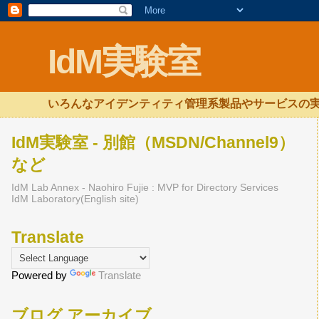
IdM実験室
いろんなアイデンティティ管理系製品やサービスの実
IdM実験室 - 別館（MSDN/Channel9）
など
IdM Lab Annex - Naohiro Fujie : MVP for Directory Services
IdM Laboratory(English site)
Translate
Powered by
Translate
ブログ アーカイブ