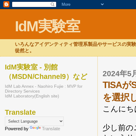
IdM実験室
いろんなアイデンティティ管理系製品やサービスの実験
徒然と。
IdM実験室 - 別館
2024年
（MSDN/Channel9）など
TISA
IdM Lab Annex - Naohiro Fujie : MVP for
Directory Services
を選択
IdM Laboratory(English site)
こんにち
Translate
少し前のニ
Powered by
Translate