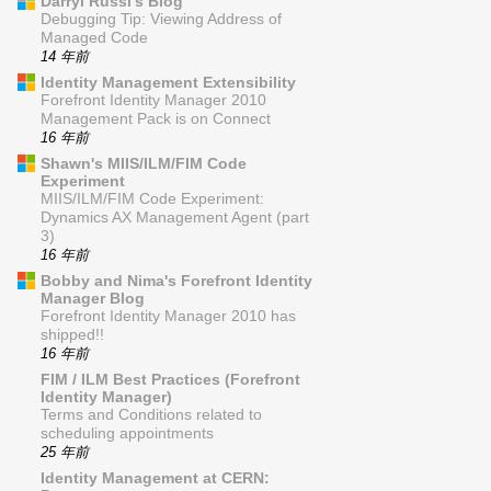
Darryl Russi's Blog
Debugging Tip: Viewing Address of
Managed Code
14 年前
Identity Management Extensibility
Forefront Identity Manager 2010
Management Pack is on Connect
16 年前
Shawn's MIIS/ILM/FIM Code
Experiment
MIIS/ILM/FIM Code Experiment:
Dynamics AX Management Agent (part
3)
16 年前
Bobby and Nima's Forefront Identity
Manager Blog
Forefront Identity Manager 2010 has
shipped!!
16 年前
FIM / ILM Best Practices (Forefront
Identity Manager)
Terms and Conditions related to
scheduling appointments
25 年前
Identity Management at CERN: