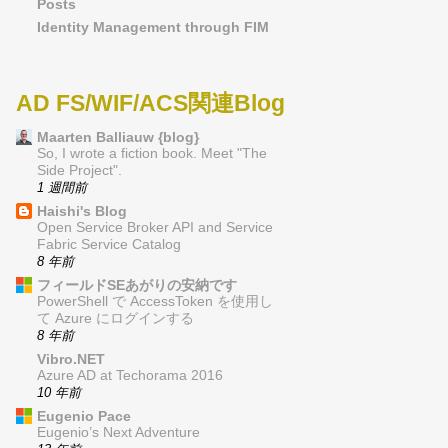
Posts
Identity Management through FIM
AD FS/WIF/ACS関連Blog
Maarten Balliauw {blog}
So, I wrote a fiction book. Meet "The
Side Project".
1 週間前
Haishi's Blog
Open Service Broker API and Service
Fabric Service Catalog
8 年前
フィールドSEあがりの安納です
PowerShell で AccessToken を使用し
て Azure にログインする
8 年前
Vibro.NET
Azure AD at Techorama 2016
10 年前
Eugenio Pace
Eugenio’s Next Adventure