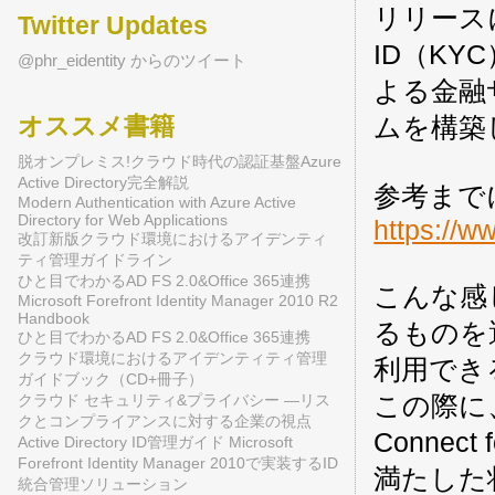
リリースに
Twitter Updates
ID（K
@phr_eidentity からのツイート
よる金融
オススメ書籍
ムを構築
脱オンプレミス!クラウド時代の認証基盤Azure
Active Directory完全解説
参考までに
Modern Authentication with Azure Active
Directory for Web Applications
https://w
改訂新版クラウド環境におけるアイデンティ
ティ管理ガイドライン
ひと目でわかるAD FS 2.0&Office 365連携
こんな感
Microsoft Forefront Identity Manager 2010 R2
Handbook
るものを
ひと目でわかるAD FS 2.0&Office 365連携
クラウド環境におけるアイデンティティ管理
利用でき
ガイドブック（CD+冊子）
この際に、
クラウド セキュリティ&プライバシー ―リス
クとコンプライアンスに対する企業の視点
Connect
Active Directory ID管理ガイド Microsoft
Forefront Identity Manager 2010で実装するID
満たした
統合管理ソリューション