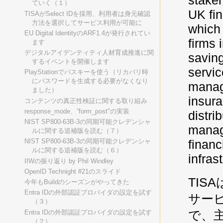
stakeh
ていく（１）
UK fin
TISAがSelect IDを採用、利用者は身元確認
方法を選択してサービス利用が可能に
which
EU Digital IdentityのARF1.4が発行されてい
firms 
ます
デジタルアイデンティティ人材育成推進に関
savin
するイベントを開催します
servic
PlayStationでパスキーを使う（リカバリ時
にパスワードを生成する必要がなくなり
manage
ました）
insur
コンテンツの真正性検証に関する取り組み
response_mode、”form_post"の実装
distri
NIST SP800-63B-3の同期可能クレデンシャ
manage
ルに関する追補版を読む（７）
financ
NIST SP800-63B-3の同期可能クレデンシャ
ルに関する追補版を読む（６）
infras
IIWの振り返り by Phil Windley
OpenID Technight #21のスライド
TI
今年もBuildのシーズンがやってきた
Entra IDの外部認証プロバイダの設定を試す
サー
（３）
で、
Entra IDの外部認証プロバイダの設定を試す
（２）