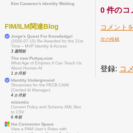
Kim Cameron's Identity Weblog
0 件のコ
FIM/ILM関連Blog
コメント
Jorge's Quest For Knowledge!
次の投稿
(2026-07-15) Re-Awarded for the 21st
Time – MVP Identity & Access
3 週間前
The new Puttyq.com
What Age of Empires II Can Teach Us
登録:
コメ
About Human-AI
1 か月前
Identity Underground
Shownotes for the PECB CAIM
(Certied AI Manager)
4 か月前
missmiis
Convert Policy and Schema XML files
to CSV
6 年前
the Connector Space
View a PAM User's Roles with