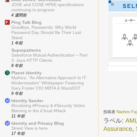
JOSE and COSE HPKE specifications
continuing to progress
4 週間前
Ping Talk Blog
Goodbye, Passwords: Why World
Password Day Should Be Their Last
Stand
1 年前
Superpatterns
Salesforce Mutual Authentication – Part
3: Java HTTP Clients
8 年前
Planet Identity
Mythics: “An Alternative Approach to IT
Modernization” Whitepaper Featuring
Gary Foster CIO MBTA & MassDOT
9 年前
Identity Sander
Moralizing #Privacy & #Security Victim
Blaming in the iCloud #Hack
投稿者
Naohiro Fu
11 年前
ラベル:
AM
Identity and Privacy Blog
Assurance
,
Street View is here
17 年前