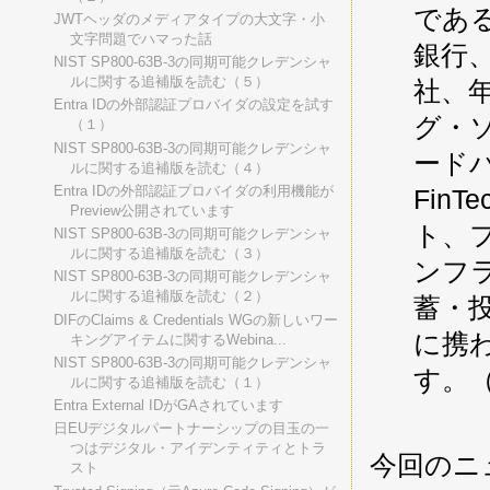
であ
JWTヘッダのメディアタイプの大文字・小
文字問題でハマった話
銀行
NIST SP800-63B-3の同期可能クレデンシャ
ルに関する追補版を読む（５）
社、
Entra IDの外部認証プロバイダの設定を試す
グ・
（１）
NIST SP800-63B-3の同期可能クレデンシャ
ード
ルに関する追補版を読む（４）
Entra IDの外部認証プロバイダの利用機能が
Fin
Preview公開されています
ト、
NIST SP800-63B-3の同期可能クレデンシャ
ルに関する追補版を読む（３）
ンフ
NIST SP800-63B-3の同期可能クレデンシャ
ルに関する追補版を読む（２）
蓄・
DIFのClaims & Credentials WGの新しいワー
に携
キングアイテムに関するWebina...
NIST SP800-63B-3の同期可能クレデンシャ
す。（
ルに関する追補版を読む（１）
Entra External IDがGAされています
日EUデジタルパートナーシップの目玉の一
つはデジタル・アイデンティティとトラ
今回のニ
スト