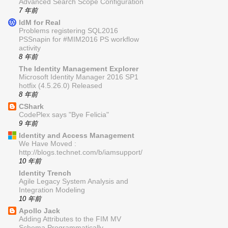
Advanced Search Scope Configuration
7 年前
IdM for Real
Problems registering SQL2016
PSSnapin for #MIM2016 PS workflow
activity
8 年前
The Identity Management Explorer
Microsoft Identity Manager 2016 SP1
hotfix (4.5.26.0) Released
8 年前
CShark
CodePlex says "Bye Felicia"
9 年前
Identity and Access Management
We Have Moved :
http://blogs.technet.com/b/iamsupport/
10 年前
Identity Trench
Agile Legacy System Analysis and
Integration Modeling
10 年前
Apollo Jack
Adding Attributes to the FIM MV
Schema Programmatically