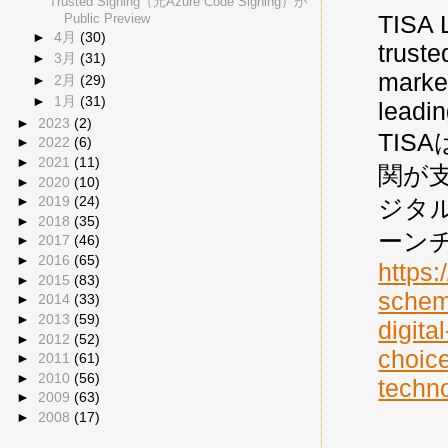
Trusted Signing（元Azure Code Signing）が
TISA 
Public Preview
►
4月
(30)
truste
►
3月
(31)
market
►
2月
(29)
►
1月
(31)
leadin
►
2023
(2)
TIS
►
2022
(6)
►
2021
(11)
関が
►
2020
(10)
►
2019
(24)
ジタ
►
2018
(35)
ーン
►
2017
(46)
►
2016
(65)
https:
►
2015
(83)
scheme
►
2014
(33)
►
2013
(59)
digita
►
2012
(52)
choice
►
2011
(61)
►
2010
(56)
techno
►
2009
(63)
►
2008
(17)