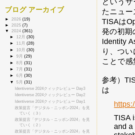
というサ
ブログ アーカイブ
たニュー
►
2026
(19)
TISAはOpe
►
2025
(7)
発の初期の段
▼
2024
(361)
►
12月
(30)
Identit
►
11月
(28)
り、つい
►
10月
(30)
►
9月
(29)
ことで感
►
8月
(31)
►
7月
(31)
►
6月
(30)
参考）TISA（
▼
5月
(31)
は
Identiverse 2024クィックレビュー Day3
Identiverse 2024クィックレビュー Day2
Identiverse 2024クィックレビュー Day1
https:
政策提言「デジタル・ニッポン2024」を見
ていく（３）
TISA i
政策提言「デジタル・ニッポン2024」を見
and a 
ていく（２）
政策提言「デジタル・ニッポン2024」を見