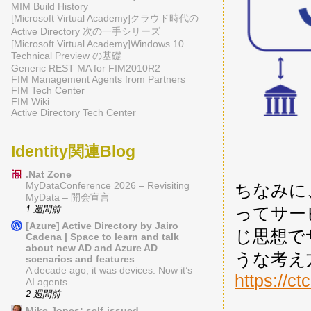
MIM Build History
[Microsoft Virtual Academy]クラウド時代の
Active Directory 次の一手シリーズ
[Microsoft Virtual Academy]Windows 10
Technical Preview の基礎
Generic REST MA for FIM2010R2
FIM Management Agents from Partners
FIM Tech Center
FIM Wiki
Active Directory Tech Center
Identity関連Blog
.Nat Zone
ちなみに、、、
MyDataConference 2026 – Revisiting
MyData – 開会宣言
ってサー
1 週間前
[Azure] Active Directory by Jairo
じ思想で
Cadena | Space to learn and talk
about new AD and Azure AD
うな考え
scenarios and features
A decade ago, it was devices. Now it’s
https://ct
AI agents.
2 週間前
Mike Jones: self-issued