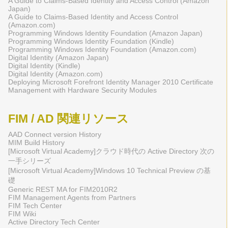
A Guide to Claims-Based Identity and Access Control (Amazon
Japan)
A Guide to Claims-Based Identity and Access Control
(Amazon.com)
Programming Windows Identity Foundation (Amazon Japan)
Programming Windows Identity Foundation (Kindle)
Programming Windows Identity Foundation (Amazon.com)
Digital Identity (Amazon Japan)
Digital Identity (Kindle)
Digital Identity (Amazon.com)
Deploying Microsoft Forefront Identity Manager 2010 Certificate
Management with Hardware Security Modules
FIM / AD 関連リソース
AAD Connect version History
MIM Build History
[Microsoft Virtual Academy]クラウド時代の Active Directory 次の
一手シリーズ
[Microsoft Virtual Academy]Windows 10 Technical Preview の基
礎
Generic REST MA for FIM2010R2
FIM Management Agents from Partners
FIM Tech Center
FIM Wiki
Active Directory Tech Center