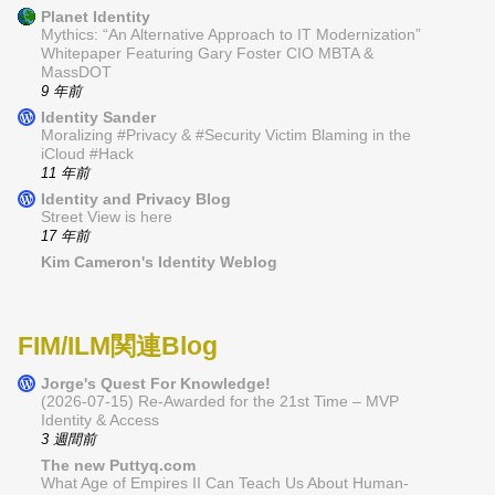
Planet Identity
Mythics: “An Alternative Approach to IT Modernization”
Whitepaper Featuring Gary Foster CIO MBTA &
MassDOT
9 年前
Identity Sander
Moralizing #Privacy & #Security Victim Blaming in the
iCloud #Hack
11 年前
Identity and Privacy Blog
Street View is here
17 年前
Kim Cameron's Identity Weblog
FIM/ILM関連Blog
Jorge's Quest For Knowledge!
(2026-07-15) Re-Awarded for the 21st Time – MVP
Identity & Access
3 週間前
The new Puttyq.com
What Age of Empires II Can Teach Us About Human-