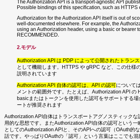
The Authorization API is a transport-agnostic API publis
Possible bindings of this specification, such as HTTPS 
Authorization for the Authorization API itself is out of sc
well-documented elsewhere. For example, the Authoriz
using an Authorization header, using a basic or bearer 
RECOMMENDED.
2.モデル
Authorization API は PDP によって公開された
として機能します。HTTPS や gRPC など、この
説明されています
Authorization API 自体の認可は、API の認可
について
メントの範囲外です。たとえば、Authorization API の 
basicまたはトークンを使用した認可をサポートする場合があります。
ートが推奨されます
Authorization API自体はトランスポートアグノステ
用的な思想です。またAuthorization API自体の認可
としてのAuthorization APIと、そのAPIへの認可（O
話です。やっぱりOAuthの「認可」という言葉はここでも