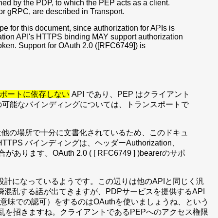
hed by the PDP, to which the PEP acts as a client.
or gRPC, are described in Transport.
ope for this document, since authorization for APIs is
ation API's HTTPS binding MAY support authorization
token. Support for OAuth 2.0 ([RFC6749]) is
トランスポートに依存しない
API であり、PEP はクライアント
仕様の可能なバインディングについては、トランスポートで
は他の場所で十分に文書化されているため、このドキュ
HTTPS バインディングは、ヘッダーAuthorization、
OAuth 2.0 ( [ RFC6749 ] )bearerのサポ
ィックな設計になっているようです。この辺りは他のAPIと同じく汎
という一瞬混乱する話が出てきますが、PDPサービスを提供するAPI
Auth的な意味での認可）をするのはOAuthを使いましょうね、という
混乱を招きますね。クライアントであるPEPへのアクセス権限