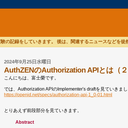
験の記録をしていきます。 後は、関連するニュースなどを徒
2024年9月25日水曜日
AuthZENのAuthorization APIとは（
こんにちは、富士榮です。
では、Authorization APIのImplementer's draftを見ていき
https://openid.net/specs/authorization-api-1_0-01.html
とりあえず前段部分を見ていきます。
Abstract