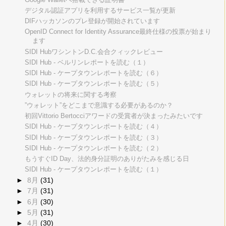
デジタル認証アプリを利用するサービス一覧が更新
DIFハッカソンのプレ登録が開始されています
OpenID Connect for Identity Assurance最終仕様の投票が始まり
ます
SIDI HubワシントンD.C.会合クィックレビュー
SIDI Hub - ベルリンレポートを読む（１）
SIDI Hub - ケープタウンレポートを読む（６）
SIDI Hub - ケープタウンレポートを読む（５）
ウォレットの将来に関する考察
”ウォレット”をどこまで意識する必要があるのか？
初回Vittorio Bertocciアワードの受賞者が決まったみたいです
SIDI Hub - ケープタウンレポートを読む（４）
SIDI Hub - ケープタウンレポートを読む（３）
SIDI Hub - ケープタウンレポートを読む（２）
もうすぐID Day、法的身分証明のありがたみを感じる日
SIDI Hub - ケープタウンレポートを読む（１）
►
8月
(31)
►
7月
(31)
►
6月
(30)
►
5月
(31)
►
4月
(30)