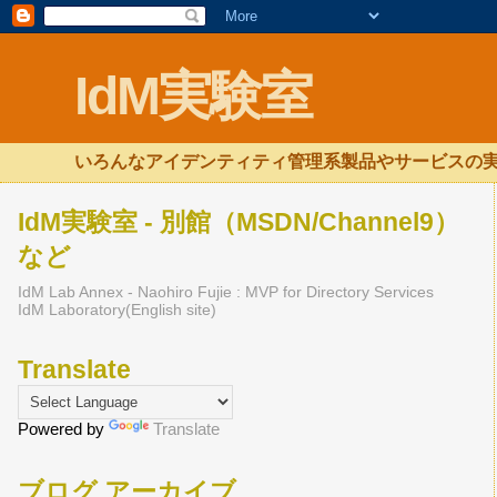
IdM実験室
いろんなアイデンティティ管理系製品やサービスの実
IdM実験室 - 別館（MSDN/Channel9）
など
IdM Lab Annex - Naohiro Fujie : MVP for Directory Services
IdM Laboratory(English site)
Translate
Powered by
Translate
ブログ アーカイブ