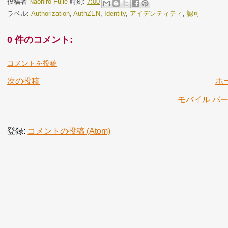
投稿者
Naohiro Fujie
時刻:
7:00
ラベル:
Authorization
,
AuthZEN
,
Identity
,
アイデンティティ
,
認可
0 件のコメント:
コメントを投稿
次の投稿
ホ
モバイル バ
登録:
コメントの投稿 (Atom)