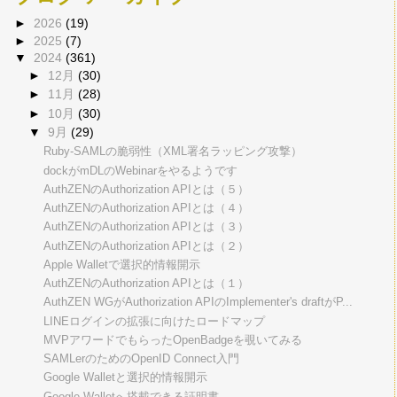
►
2026
(19)
►
2025
(7)
▼
2024
(361)
►
12月
(30)
►
11月
(28)
►
10月
(30)
▼
9月
(29)
Ruby-SAMLの脆弱性（XML署名ラッピング攻撃）
dockがmDLのWebinarをやるようです
AuthZENのAuthorization APIとは（５）
AuthZENのAuthorization APIとは（４）
AuthZENのAuthorization APIとは（３）
AuthZENのAuthorization APIとは（２）
Apple Walletで選択的情報開示
AuthZENのAuthorization APIとは（１）
AuthZEN WGがAuthorization APIのImplementer's draftがP...
LINEログインの拡張に向けたロードマップ
MVPアワードでもらったOpenBadgeを覗いてみる
SAMLerのためのOpenID Connect入門
Google Walletと選択的情報開示
Google Walletへ搭載できる証明書