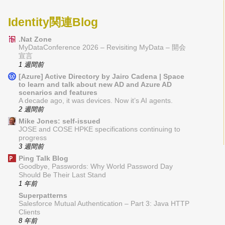
Identity関連Blog
.Nat Zone
MyDataConference 2026 – Revisiting MyData – 開会
宣言
1 週間前
[Azure] Active Directory by Jairo Cadena | Space
to learn and talk about new AD and Azure AD
scenarios and features
A decade ago, it was devices. Now it’s AI agents.
2 週間前
Mike Jones: self-issued
JOSE and COSE HPKE specifications continuing to
progress
3 週間前
Ping Talk Blog
Goodbye, Passwords: Why World Password Day
Should Be Their Last Stand
1 年前
Superpatterns
Salesforce Mutual Authentication – Part 3: Java HTTP
Clients
8 年前