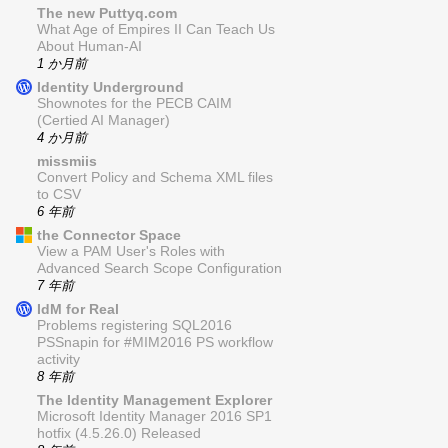
The new Puttyq.com
What Age of Empires II Can Teach Us
About Human-AI
1 か月前
Identity Underground
Shownotes for the PECB CAIM
(Certied AI Manager)
4 か月前
missmiis
Convert Policy and Schema XML files
to CSV
6 年前
the Connector Space
View a PAM User's Roles with
Advanced Search Scope Configuration
7 年前
IdM for Real
Problems registering SQL2016
PSSnapin for #MIM2016 PS workflow
activity
8 年前
The Identity Management Explorer
Microsoft Identity Manager 2016 SP1
hotfix (4.5.26.0) Released