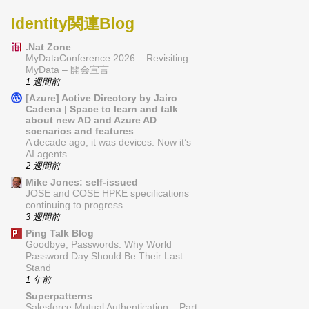
Identity関連Blog
.Nat Zone
MyDataConference 2026 – Revisiting
MyData – 開会宣言
1 週間前
[Azure] Active Directory by Jairo
Cadena | Space to learn and talk
about new AD and Azure AD
scenarios and features
A decade ago, it was devices. Now it’s
AI agents.
2 週間前
Mike Jones: self-issued
JOSE and COSE HPKE specifications
continuing to progress
3 週間前
Ping Talk Blog
Goodbye, Passwords: Why World
Password Day Should Be Their Last
Stand
1 年前
Superpatterns
Salesforce Mutual Authentication – Part