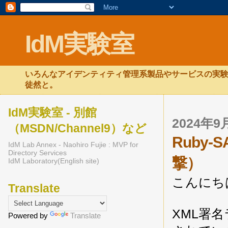
IdM実験室
いろんなアイデンティティ管理系製品やサービスの実験
徒然と。
IdM実験室 - 別館
2024年
（MSDN/Channel9）など
Ruby
IdM Lab Annex - Naohiro Fujie : MVP for
Directory Services
撃）
IdM Laboratory(English site)
こんにち
Translate
XML署名
Powered by
Translate