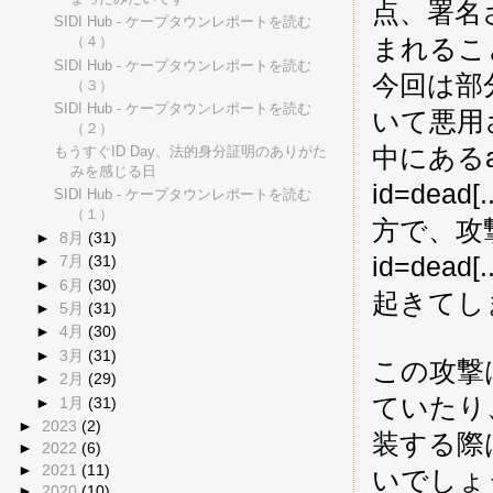
点、署名
SIDI Hub - ケープタウンレポートを読む
まれるこ
（４）
SIDI Hub - ケープタウンレポートを読む
今回は部
（３）
SIDI Hub - ケープタウンレポートを読む
いて悪用
（２）
中にあるal
もうすぐID Day、法的身分証明のありがた
みを感じる日
id=dea
SIDI Hub - ケープタウンレポートを読む
（１）
方で、攻
►
8月
(31)
id=de
►
7月
(31)
►
6月
(30)
起きてし
►
5月
(31)
►
4月
(30)
►
3月
(31)
この攻撃は
►
2月
(29)
ていたり
►
1月
(31)
►
2023
(2)
装する際
►
2022
(6)
►
2021
(11)
いでしょ
►
2020
(10)