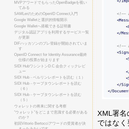
MVPアワードでもらったOpenBadgeを覗い
てみる
SAMLerのためのOpenID Connect入門
Google Walletと選択的情報開示
Google Walletへ搭載できる証明書
デジタル認証アプリを利用するサービス一覧
が更新
DIFハッカソンのプレ登録が開始されていま
す
OpenID Connect for Identity Assurance最終
仕様の投票が始まります
SIDI HubワシントンD.C.会合クィックレビ
ュー
SIDI Hub - ベルリンレポートを読む（１）
SIDI Hub - ケープタウンレポートを読む
（６）
SIDI Hub - ケープタウンレポートを読む
（５）
ウォレットの将来に関する考察
XML署
”ウォレット”をどこまで意識する必要がある
のか？
ではなく
初回Vittorio Bertocciアワードの受賞者が決
まったみたいです