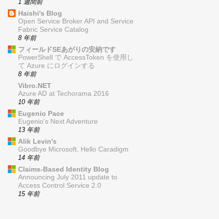
1 週間前
Haishi's Blog
Open Service Broker API and Service
Fabric Service Catalog
8 年前
フィールドSEあがりの安納です
PowerShell で AccessToken を使用し
て Azure にログインする
8 年前
Vibro.NET
Azure AD at Techorama 2016
10 年前
Eugenio Pace
Eugenio’s Next Adventure
13 年前
Alik Levin's
Goodbye Microsoft, Hello Caradigm
14 年前
Claims-Based Identity Blog
Announcing July 2011 update to
Access Control Service 2.0
15 年前