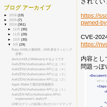
されてい
ブログ アーカイブ
https://s
►
2026
(19)
►
2025
(7)
pwned-by-
▼
2024
(361)
►
12月
(30)
►
11月
(28)
CVE-2
►
10月
(30)
https://n
▼
9月
(29)
Ruby-SAMLの脆弱性（XML署名ラッピング
攻撃）
内容とし
dockがmDLのWebinarをやるようです
AuthZENのAuthorization APIとは（５）
問題っぽ
AuthZENのAuthorization APIとは（４）
AuthZENのAuthorization APIとは（３）
AuthZENのAuthorization APIとは（２）
Apple Walletで選択的情報開示
AuthZENのAuthorization APIとは（１）
AuthZEN WGがAuthorization APIの
Implementer's draftがP...
LINEログインの拡張に向けたロードマップ