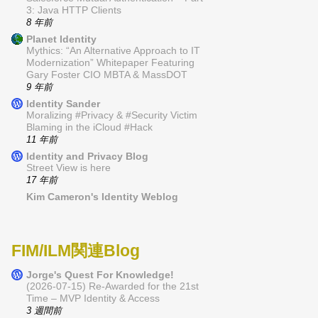
3: Java HTTP Clients
8 年前
Planet Identity
Mythics: “An Alternative Approach to IT
Modernization” Whitepaper Featuring
Gary Foster CIO MBTA & MassDOT
9 年前
Identity Sander
Moralizing #Privacy & #Security Victim
Blaming in the iCloud #Hack
11 年前
Identity and Privacy Blog
Street View is here
17 年前
Kim Cameron's Identity Weblog
FIM/ILM関連Blog
Jorge's Quest For Knowledge!
(2026-07-15) Re-Awarded for the 21st
Time – MVP Identity & Access
3 週間前