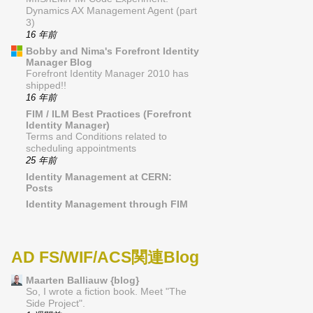
Dynamics AX Management Agent (part
3)
16 年前
Bobby and Nima's Forefront Identity
Manager Blog
Forefront Identity Manager 2010 has
shipped!!
16 年前
FIM / ILM Best Practices (Forefront
Identity Manager)
Terms and Conditions related to
scheduling appointments
25 年前
Identity Management at CERN:
Posts
Identity Management through FIM
AD FS/WIF/ACS関連Blog
Maarten Balliauw {blog}
So, I wrote a fiction book. Meet "The
Side Project".