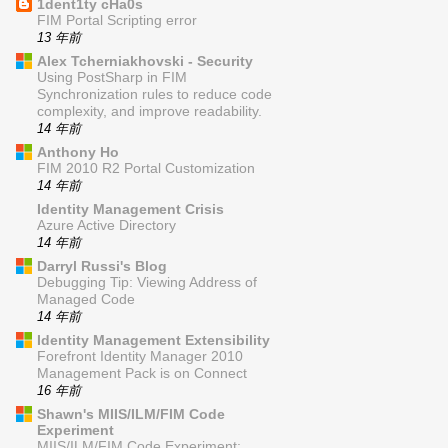
1dent1ty cHa0s
FIM Portal Scripting error
13 年前
Alex Tcherniakhovski - Security
Using PostSharp in FIM
Synchronization rules to reduce code
complexity, and improve readability.
14 年前
Anthony Ho
FIM 2010 R2 Portal Customization
14 年前
Identity Management Crisis
Azure Active Directory
14 年前
Darryl Russi's Blog
Debugging Tip: Viewing Address of
Managed Code
14 年前
Identity Management Extensibility
Forefront Identity Manager 2010
Management Pack is on Connect
16 年前
Shawn's MIIS/ILM/FIM Code
Experiment
MIIS/ILM/FIM Code Experiment: